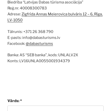
Biedrība “Latvijas Dabas tūrisma asociācija”
Reģ.nr. 40008300783
Adrese:
Zigfrīda Annas Meierovica bulvāris 12 – 6, Rīga,
LV-1050
Tālrunis: +371 26 368 790
E-pasts: info@dabasturisms.lv
Facebook:
@dabasturisms
Banka: AS “SEB banka”, kods: UNLALV2X
Konts: LV16UNLA0055001934379
Vārds: *