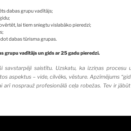
ts dabas grupu vadītājs;
 gidu;
novērtēt, lai tiem sniegtu vislabāko pieredzi;
s;
vadot dabas tūrisma grupas.
s grupu vadītājs un gids ar 25 gadu pieredzi.
i savstarpēji saistītu. Uzskatu, ka izziņas procesu 
stītos aspektus – vide, cilvēks, vēsture. Apzīmējums “gi
ai arī nosprauž profesionālā ceļa robežas. Tev ir jābūt 