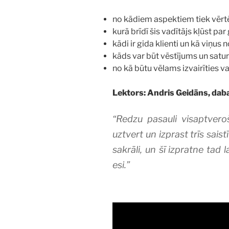
no kādiem aspektiem tiek vērtē
kurā brīdī šis vadītājs kļūst par
kādi ir gida klienti un kā viņus 
kāds var būt vēstījums un satur
no kā būtu vēlams izvairīties 
Lektors: Andris Geidāns, daba
“Redzu pasauli visaptveroš
uztvert un izprast trīs sai
sakrāli, un šī izpratne tad l
esi.”