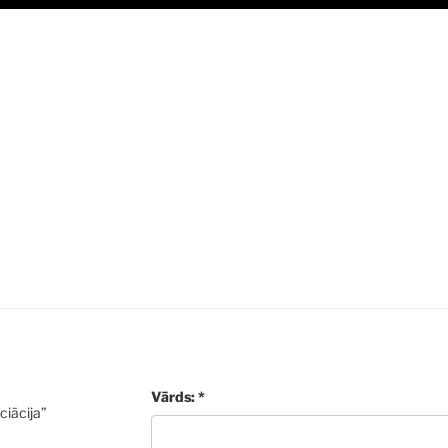
Vārds: *
ciācija”