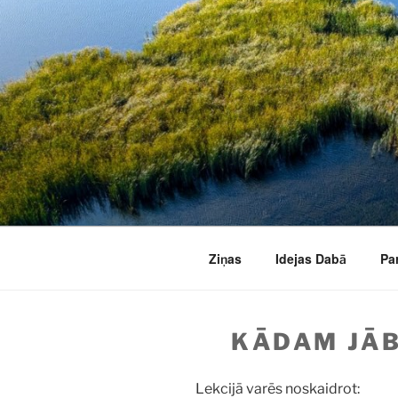
Doties
uz
saturu
Ziņas
Idejas Dabā
Pa
KĀDAM JĀB
Lekcijā varēs noskaidrot: