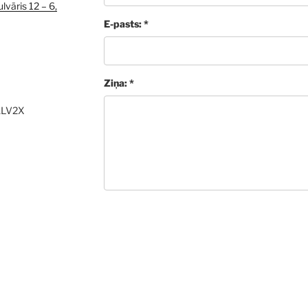
lvāris 12 – 6,
E-pasts: *
Ziņa: *
ALV2X
Sūtīt