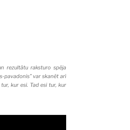
un rezultātu raksturo spēja
ds-pavadonis” var skanēt arī
tur, kur esi. Tad esi tur, kur