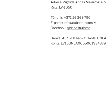
Adrese:
Zigfrīda Annas Meierovica bu
Rīga, LV-1050
Tālrunis: +371 26 368 790
E-pasts: info@dabasturisms.lv
Facebook:
@dabasturisms
Banka: AS “SEB banka”, kods: UNL
Konts: LV16UNLA0055001934379