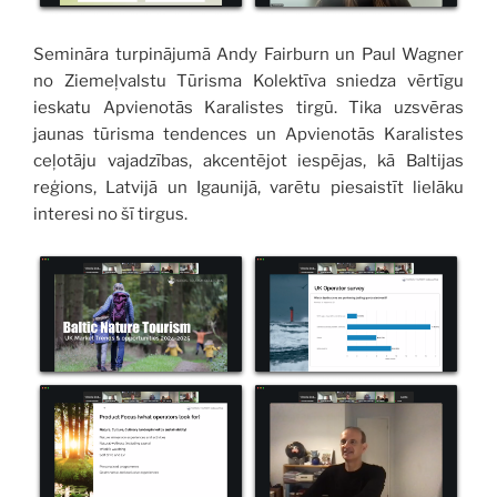
Semināra turpinājumā Andy Fairburn un Paul Wagner
no Ziemeļvalstu Tūrisma Kolektīva sniedza vērtīgu
ieskatu Apvienotās Karalistes tirgū. Tika uzsvēras
jaunas tūrisma tendences un Apvienotās Karalistes
ceļotāju vajadzības, akcentējot iespējas, kā Baltijas
reģions, Latvijā un Igaunijā, varētu piesaistīt lielāku
interesi no šī tirgus.