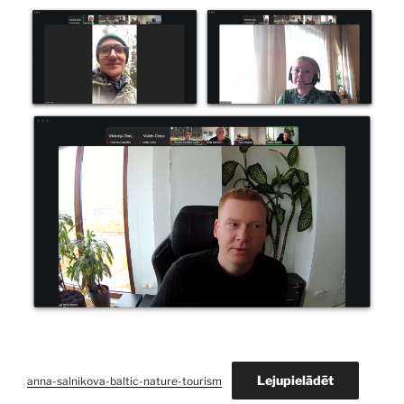
Lejupielādēt
anna-salnikova-baltic-nature-tourism