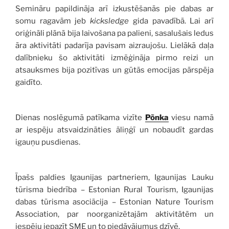
Semināru papildināja arī izkustēšanās pie dabas ar
somu ragavām jeb
kicksledge
gida pavadībā. Lai arī
oriģināli plānā bija laivošana pa palieni, sasalušais ledus
āra aktivitāti padarīja pavisam aizraujošu. Lielākā daļa
dalībnieku šo aktivitāti izmēģināja pirmo reizi un
atsauksmes bija pozitīvas un gūtās emocijas pārspēja
gaidīto.
Dienas noslēgumā patīkama vizīte
Põnka
viesu namā
ar iespēju atsvaidzināties āliņģī un nobaudīt gardas
igauņu pusdienas.
Īpašs paldies Igaunijas partneriem, Igaunijas Lauku
tūrisma biedrība – Estonian Rural Tourism, Igaunijas
dabas tūrisma asociācija – Estonian Nature Tourism
Association, par noorganizētajām aktivitātēm un
iespēju iepazīt SME un to piedāvājumus dzīvē.