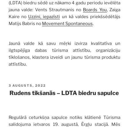
(LDTA) biedru sēdē uz nākamo 4 gadu periodu ievēlēta
jauna valde: Vents Strautmanis no
Boards You
, Zaiga
Kaire no
Uzzini, iepazīsti
un kā valdes priekšsēdētājs
Matijs Babris no
Movement Spontaneous
.
Jaunā valde kā savu mēŗki izvirza kvalitatīva un
ilgtspējīga dabas tūrisma attīstību, organizāciju
tīklošanos, klastera izveidi un jaunu tūrisma produktu
attīstību.
PUBLICĒTS
3 AUGUSTS, 2022
Rudens tikšanās – LDTA biedru sapulce
Regulārā ceturkšņa sapulce notiks klātienē Tūrisma
salidojuma ietvaros 19. augustā, Ērgļu stacijā. Mēs