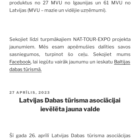
produktus no 27 MVU no Igaunijas un 61 MVU no
Latvijas (MVU – mazie un vidējie uzņēmumi).
Sekojiet līdzi turpmākajiem NAT-TOUR-EXPO projekta
jaunumiem. Mēs esam apņēmušies dalīties savos
sasniegumos, turpinot šo ceļu. Sekojiet mums
Facebook
, lai iegūtu vairāk jaunumu un ieskatu
Baltijas
dabas tūrismā.
PUBLICĒTS
27 APRĪLIS, 2023
Latvijas Dabas tūrisma asociācijai
ievēlēta jauna valde
Šī gada 26. aprīlī Latvijas Dabas tūrisma asociācijas