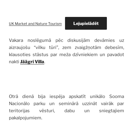
Lejupielādēt
UK Market and Nature Tourism
Vakara noslēgumā pēc diskusijām devāmies uz
aizraujošu “vilku tūri”, zem zvaigžņotām debesīm,
klausoties stāstus par meža dzīvniekiem un pavadot
nakti
Jäägri Villa
.
Otrā dienā bija iespēja apskatīt unikālo Sooma
Nacionālo parku un seminārā uzzināt vairāk par
teritorijas vēsturi, dabu un sniegtajiem
pakalpojumiem.