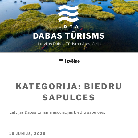
Doties
uz
saturu
DABAS TŪRISMS
Latvijas Dabas Tūrisma Asociācija
Izvēlne
KATEGORIJA:
BIEDRU
SAPULCES
Latvijas Dabas tūrisma asociācijas biedru sapulces.
PUBLICĒTS
16 JŪNIJS, 2026