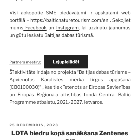
Visi apkopotie SME piedāvājumi ir apskatāmi web
portālā –
https://balticnaturetourism.com/en
. Sekojiet
mums
Facebook
un
Instagram
, lai uzzinātu jaunumus
un gūtu ieskatu
Baltijas dabas tūrismā
.
Lejupielādēt
Partners meeting
Šī aktivitāte ir daļa no projekta “Baltijas dabas tūrisms –
Apvienotās Karalistes mērķa tirgus apgūšana
(CB0100030)” , kas tiek īstenots ar Eiropas Savienības
un Eiropas Reģionālā attīstības fonda Central Baltic
Programme atbalstu, 2021.-2027. Ietvaros.
PUBLICĒTS
25 DECEMBRIS, 2023
LDTA biedru kopā sanākšana Zentenes