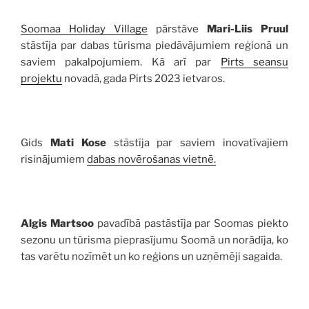
Soomaa Holiday Village
pārstāve
Mari-Liis Pruul
stāstīja par dabas tūrisma piedāvājumiem reģionā un
saviem pakalpojumiem. Kā arī par
Pirts seansu
projektu
novadā, gada Pirts 2023 ietvaros.
Gids
Mati Kose
stāstīja par saviem inovatīvajiem
risinājumiem
dabas novērošanas vietnē.
Algis Martsoo
pavadībā pastāstīja par Soomas piekto
sezonu un tūrisma pieprasījumu Soomā un norādīja, ko
tas varētu nozīmēt un ko reģions un uzņēmēji sagaida.