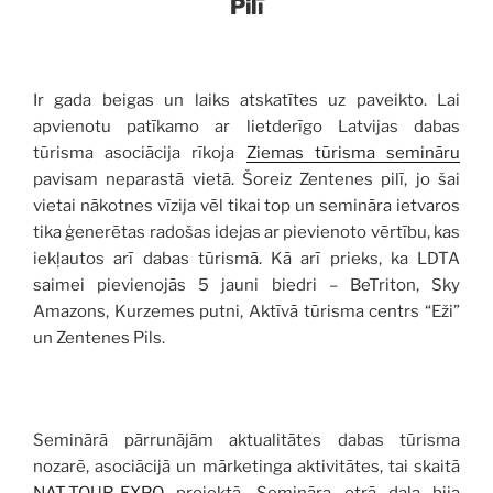
Pilī
Ir gada beigas un laiks atskatītes uz paveikto. Lai
apvienotu patīkamo ar lietderīgo Latvijas dabas
tūrisma asociācija rīkoja
Ziemas tūrisma semināru
pavisam neparastā vietā. Šoreiz Zentenes pilī, jo šai
vietai nākotnes vīzija vēl tikai top un semināra ietvaros
tika ģenerētas radošas idejas ar pievienoto vērtību, kas
iekļautos arī dabas tūrismā. Kā arī prieks, ka LDTA
saimei pievienojās 5 jauni biedri – BeTriton, Sky
Amazons, Kurzemes putni, Aktīvā tūrisma centrs “Eži”
un Zentenes Pils.
Seminārā pārrunājām aktualitātes dabas tūrisma
nozarē, asociācijā un mārketinga aktivitātes, tai skaitā
NAT-TOUR-EXPO
projektā. Semināra otrā daļa bija