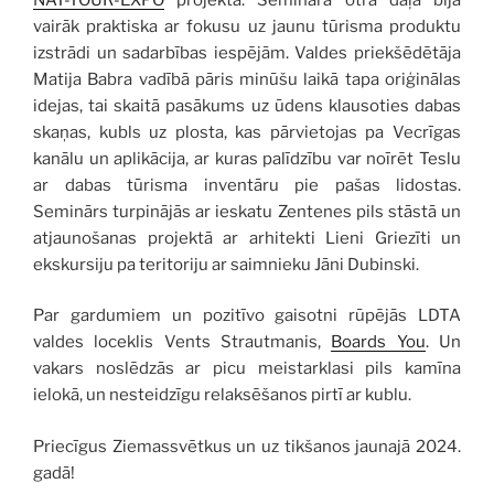
vairāk praktiska ar fokusu uz jaunu tūrisma produktu
izstrādi un sadarbības iespējām. Valdes priekšēdētāja
Matija Babra vadībā pāris minūšu laikā tapa oriģinālas
idejas, tai skaitā pasākums uz ūdens klausoties dabas
skaņas, kubls uz plosta, kas pārvietojas pa Vecrīgas
kanālu un aplikācija, ar kuras palīdzību var noīrēt Teslu
ar dabas tūrisma inventāru pie pašas lidostas.
Seminārs turpinājās ar ieskatu Zentenes pils stāstā un
atjaunošanas projektā ar arhitekti Lieni Griezīti un
ekskursiju pa teritoriju ar saimnieku Jāni Dubinski.
Par gardumiem un pozitīvo gaisotni rūpējās LDTA
valdes loceklis Vents Strautmanis,
Boards You
. Un
vakars noslēdzās ar picu meistarklasi pils kamīna
ielokā, un nesteidzīgu relaksēšanos pirtī ar kublu.
Priecīgus Ziemassvētkus un uz tikšanos jaunajā 2024.
gadā!