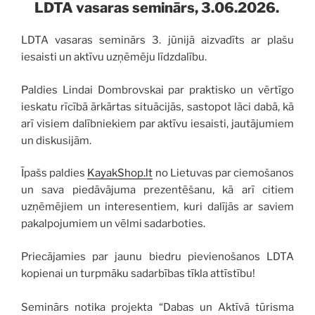
LDTA vasaras seminārs, 3.06.2026.
LDTA vasaras seminārs 3. jūnijā aizvadīts ar plašu
iesaisti un aktīvu uzņēmēju līdzdalību.
Paldies Lindai Dombrovskai par praktisko un vērtīgo
ieskatu rīcībā ārkārtas situācijās, sastopot lāci dabā, kā
arī visiem dalībniekiem par aktīvu iesaisti, jautājumiem
un diskusijām.
Īpašs paldies
KayakShop.lt
no Lietuvas par ciemošanos
un sava piedāvājuma prezentēšanu, kā arī citiem
uzņēmējiem un interesentiem, kuri dalījās ar saviem
pakalpojumiem un vēlmi sadarboties.
Priecājamies par jaunu biedru pievienošanos LDTA
kopienai un turpmāku sadarbības tīkla attīstību!
Seminārs notika projekta “Dabas un Aktīvā tūrisma