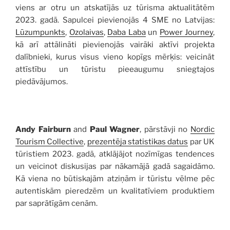
viens ar otru un atskatījās uz tūrisma aktualitātēm
2023. gadā. Sapulcei pievienojās 4 SME no Latvijas:
Lūzumpunkts
,
Ozolaivas
,
Daba Laba
un
Power Journey
,
kā arī attālināti pievienojās vairāki aktīvi projekta
dalībnieki, kurus visus vieno kopīgs mērķis: veicināt
attīstību un tūristu pieeaugumu sniegtajos
piedāvājumos.
Andy Fairburn
and
Paul Wagner
, pārstāvji no
Nordic
Tourism Collective
,
prezentēja statistikas datus
par UK
tūristiem 2023. gadā, atklājājot nozīmīgas tendences
un veicinot diskusijas par nākamājā gadā sagaidāmo.
Kā viena no būtiskajām atziņām ir tūristu vēlme pēc
autentiskām pieredzēm un kvalitatīviem produktiem
par saprātīgām cenām.