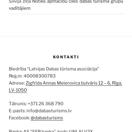
Silvija
ziņā
Notiks apmācību cikls dabas tūrisma grupu
vadītājiem
KONTAKTI
Biedrība “Latvijas Dabas tūrisma asociācija”
Reģ.nr. 40008300783
Adrese:
Zigfrīda Annas Meierovica bulvāris 12 – 6, Rīga,
LV-1050
Tālrunis: +371 26 368 790
E-pasts: info@dabasturisms.lv
Facebook:
@dabasturisms
Banka: AS “SEB banka”, kods: UNLALV2X