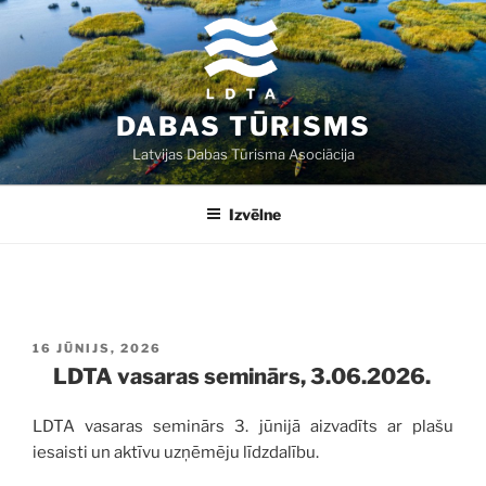
Doties
uz
saturu
DABAS TŪRISMS
Latvijas Dabas Tūrisma Asociācija
Izvēlne
PUBLICĒTS
16 JŪNIJS, 2026
LDTA vasaras seminārs, 3.06.2026.
LDTA vasaras seminārs 3. jūnijā aizvadīts ar plašu
iesaisti un aktīvu uzņēmēju līdzdalību.