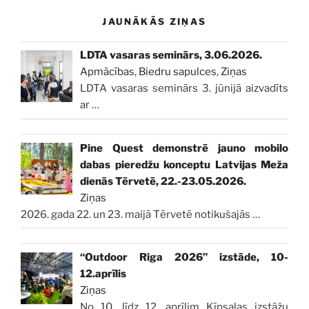
JAUNĀKĀS ZIŅAS
LDTA vasaras seminārs, 3.06.2026.
Apmācības
,
Biedru sapulces
,
Ziņas
LDTA vasaras seminārs 3. jūnijā aizvadīts
ar
…
Pine Quest demonstrē jauno mobilo
dabas pieredžu konceptu Latvijas Meža
dienās Tērvetē, 22.-23.05.2026.
Ziņas
2026. gada 22. un 23. maijā Tērvetē notikušajās
…
“Outdoor Riga 2026” izstāde, 10-
12.aprīlis
Ziņas
No 10. līdz 12. aprīlim Ķīpsalas izstāžu