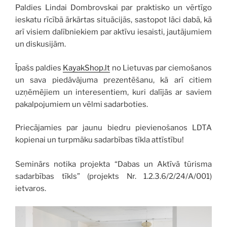
Paldies Lindai Dombrovskai par praktisko un vērtīgo
ieskatu rīcībā ārkārtas situācijās, sastopot lāci dabā, kā
arī visiem dalībniekiem par aktīvu iesaisti, jautājumiem
un diskusijām.
Īpašs paldies
KayakShop.lt
no Lietuvas par ciemošanos
un sava piedāvājuma prezentēšanu, kā arī citiem
uzņēmējiem un interesentiem, kuri dalījās ar saviem
pakalpojumiem un vēlmi sadarboties.
Priecājamies par jaunu biedru pievienošanos LDTA
kopienai un turpmāku sadarbības tīkla attīstību!
Seminārs notika projekta “Dabas un Aktīvā tūrisma
sadarbības tīkls” (projekts Nr. 1.2.3.6/2/24/A/001)
ietvaros.