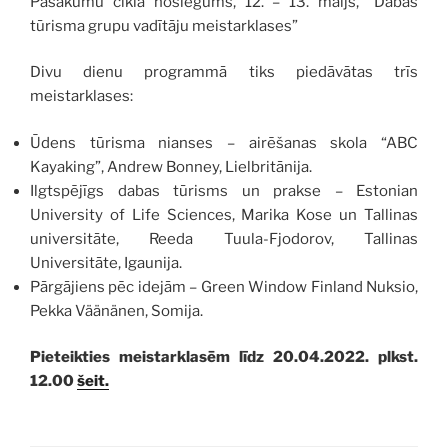
Pasākumu cikla noslēgums, 12. – 13. maijs, “Dabas
tūrisma grupu vadītāju meistarklases”
Divu dienu programmā tiks piedāvātas trīs
meistarklases:
Ūdens tūrisma nianses – airēšanas skola “ABC
Kayaking”, Andrew Bonney, Lielbritānija.
Ilgtspējīgs dabas tūrisms un prakse – Estonian
University of Life Sciences, Marika Kose un Tallinas
universitāte, Reeda Tuula-Fjodorov, Tallinas
Universitāte, Igaunija.
Pārgājiens pēc idejām – Green Window Finland Nuksio,
Pekka Väänänen, Somija.
Pieteikties meistarklasēm līdz 20.04.2022. plkst.
12.00
šeit.