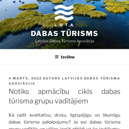
Doties
uz
saturu
DABAS TŪRISMS
Latvijas Dabas Tūrisma Asociācija
Izvēlne
PUBLICĒTS
4 MARTS, 2022
AUTORS
LATVIJAS DABAS TŪRISMA
ASOCIĀCIJA
Notiks apmācību cikls dabas
tūrisma grupu vadītājiem
Kā radīt kvalitatīvu, drošu, ilgtspējīgu un likumīgu
dabas tūrisma pakalpojumu? Ja esi dabas tūrisma