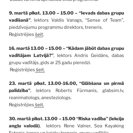
9. martā plkst. 13.00 – 15.00 – “Ievads dabas grupu
vadīšanā”
, lektors Valdis Vanags, “Sense of Team”,
piedzīvojumu programmu direktors, treneris.
Reģistrējies
šeit
.
16. martā 13.00 – 15.00 – “Kādam jābūt dabas grupu
vadītājam Latvijā?”
, lektors Andris Geidāns, dabas
grupu vadītājs, gids ar 25 gadu pieredzi.
Reģistrējies
šeit.
23. martā plkst. 13.00-16.00, “Glābšana un pirmā
palīdzība”
, lektors Roberts Fūrmanis, glabsim.lv,
reanimatologs, anesteziologs.
Reģistrējies
šeit.
30. martā plkst. 13.00 – 15.00 “Riska vadība” (lekcija
angļu valodā)
, lektors Rene Valner, Sea Kayaking
Estonia, kanoe un kajaku treneris, grupu vadītājs.