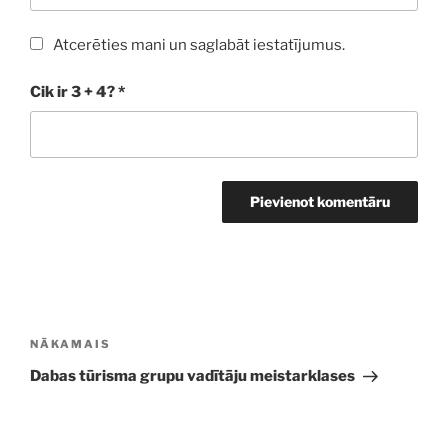
Atcerēties mani un saglabāt iestatījumus.
Cik ir 3 + 4?
*
Ziņu
izvēlne
Nākamā
NĀKAMAIS
ziņa
Dabas tūrisma grupu vadītāju meistarklases