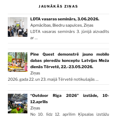
JAUNĀKĀS ZIŅAS
LDTA vasaras seminārs, 3.06.2026.
Apmācības
,
Biedru sapulces
,
Ziņas
LDTA vasaras seminārs 3. jūnijā aizvadīts
ar
…
Pine Quest demonstrē jauno mobilo
dabas pieredžu konceptu Latvijas Meža
dienās Tērvetē, 22.-23.05.2026.
Ziņas
2026. gada 22. un 23. maijā Tērvetē notikušajās
…
“Outdoor Riga 2026” izstāde, 10-
12.aprīlis
Ziņas
No 10. līdz 12. aprīlim Ķīpsalas izstāžu