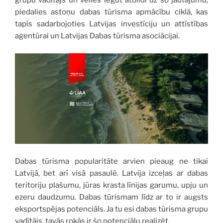
grupu vadītājs un vēlies iegūt atbildi uz šo jautājumu,
piedalies astoņu dabas tūrisma apmācību ciklā, kas
tapis sadarbojoties Latvijas investīciju un attīstības
aģentūrai un Latvijas Dabas tūrisma asociācijai.
Dabas tūrisma popularitāte arvien pieaug ne tikai
Latvijā, bet arī visā pasaulē. Latvija izceļas ar dabas
teritoriju plašumu, jūras krasta līnijas garumu, upju un
ezeru daudzumu. Dabas tūrismam līdz ar to ir augsts
eksportspējas potenciāls. Ja tu esi dabas tūrisma grupu
vadītājs, tavās rokās ir šo potenciālu realizēt.