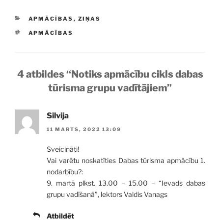
KATEGORIJAS
APMĀCĪBAS
,
ZIŅAS
BIRKAS
APMĀCĪBAS
4 atbildes “Notiks apmācību cikls dabas
tūrisma grupu vadītājiem”
Silvija
11 MARTS, 2022 13:09
Sveicināti!
Vai varētu noskatīties Dabas tūrisma apmācību 1.
nodarbību?:
9. martā plkst. 13.00 – 15.00 – “Ievads dabas
grupu vadīšanā”, lektors Valdis Vanags
Atbildēt