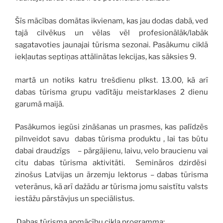
Šīs mācības domātas ikvienam, kas jau dodas dabā, ved
tajā cilvēkus un vēlas vēl profesionālāk/labāk
sagatavoties jaunajai tūrisma sezonai. Pasākumu ciklā
iekļautas septiņas attālinātas lekcijas, kas sāksies 9.
martā un notiks katru trešdienu plkst. 13.00, kā arī
dabas tūrisma grupu vadītāju meistarklases 2 dienu
garumā maijā.
Pasākumos iegūsi zināšanas un prasmes, kas palīdzēs
pilnveidot savu dabas tūrisma produktu , lai tas būtu
dabai draudzīgs – pārgājienu, laivu, velo braucienu vai
citu dabas tūrisma aktivitāti. Semināros dzirdēsi
zinošus Latvijas un ārzemju lektorus – dabas tūrisma
veterānus, kā arī dažādu ar tūrisma jomu saistītu valsts
iestāžu pārstāvjus un speciālistus.
Dabas tūrisma apmācību cikla programma: