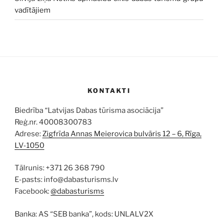
vadītājiem
KONTAKTI
Biedrība “Latvijas Dabas tūrisma asociācija”
Reģ.nr. 40008300783
Adrese:
Zigfrīda Annas Meierovica bulvāris 12 – 6, Rīga,
LV-1050
Tālrunis: +371 26 368 790
E-pasts: info@dabasturisms.lv
Facebook:
@dabasturisms
Banka: AS “SEB banka”, kods: UNLALV2X