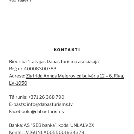
vadītājiem
KONTAKTI
Biedrība “Latvijas Dabas tūrisma asociācija”
Reģ.nr. 40008300783
Adrese:
Zigfrīda Annas Meierovica bulvāris 12 – 6, Rīga,
LV-1050
Tālrunis: +371 26 368 790
E-pasts: info@dabasturisms.lv
Facebook:
@dabasturisms
Banka: AS “SEB banka”, kods: UNLALV2X
Konts: LV16UNLA0055001934379