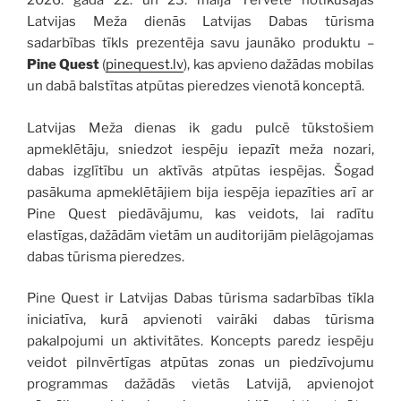
2026. gada 22. un 23. maijā Tērvetē notikušajās
Latvijas Meža dienās Latvijas Dabas tūrisma
sadarbības tīkls prezentēja savu jaunāko produktu –
Pine Quest
(
pinequest.lv
), kas apvieno dažādas mobilas
un dabā balstītas atpūtas pieredzes vienotā konceptā.
Latvijas Meža dienas ik gadu pulcē tūkstošiem
apmeklētāju, sniedzot iespēju iepazīt meža nozari,
dabas izglītību un aktīvās atpūtas iespējas. Šogad
pasākuma apmeklētājiem bija iespēja iepazīties arī ar
Pine Quest piedāvājumu, kas veidots, lai radītu
elastīgas, dažādām vietām un auditorijām pielāgojamas
dabas tūrisma pieredzes.
Pine Quest ir Latvijas Dabas tūrisma sadarbības tīkla
iniciatīva, kurā apvienoti vairāki dabas tūrisma
pakalpojumi un aktivitātes. Koncepts paredz iespēju
veidot pilnvērtīgas atpūtas zonas un piedzīvojumu
programmas dažādās vietās Latvijā, apvienojot