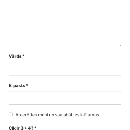
Vārds
*
E-pasts
*
Atcerēties mani un saglabāt iestatījumus.
Cik ir 3 + 4?
*