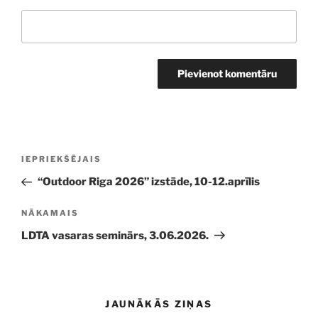
Ziņu
Iepriekšējā
IEPRIEKŠĒJAIS
izvēlne
ziņa:
“Outdoor Riga 2026” izstāde, 10-12.aprīlis
Nākamā
NĀKAMAIS
ziņa
LDTA vasaras seminārs, 3.06.2026.
JAUNĀKĀS ZIŅAS