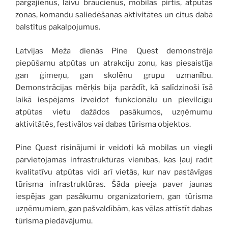
pārgājienus, laivu braucienus, mobilās pirtis, atpūtas
zonas, komandu saliedēšanas aktivitātes un citus dabā
balstītus pakalpojumus.
Latvijas Meža dienās Pine Quest demonstrēja
piepūšamu atpūtas un atrakciju zonu, kas piesaistīja
gan ģimeņu, gan skolēnu grupu uzmanību.
Demonstrācijas mērķis bija parādīt, kā salīdzinoši īsā
laikā iespējams izveidot funkcionālu un pievilcīgu
atpūtas vietu dažādos pasākumos, uzņēmumu
aktivitātēs, festivālos vai dabas tūrisma objektos.
Pine Quest risinājumi ir veidoti kā mobilas un viegli
pārvietojamas infrastruktūras vienības, kas ļauj radīt
kvalitatīvu atpūtas vidi arī vietās, kur nav pastāvīgas
tūrisma infrastruktūras. Šāda pieeja paver jaunas
iespējas gan pasākumu organizatoriem, gan tūrisma
uzņēmumiem, gan pašvaldībām, kas vēlas attīstīt dabas
tūrisma piedāvājumu.