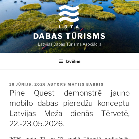
Doties
uz
saturu
DABAS TŪRISMS
Latvijas Dabas Tūrisma Asociācija
Izvēlne
PUBLICĒTS
16 JŪNIJS, 2026
AUTORS
MATIJS BABRIS
Pine Quest demonstrē jauno
mobilo dabas pieredžu konceptu
Latvijas Meža dienās Tērvetē,
22.-23.05.2026.