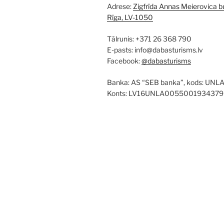
Adrese:
Zigfrīda Annas Meierovica bu
Rīga, LV-1050
Tālrunis: +371 26 368 790
E-pasts: info@dabasturisms.lv
Facebook:
@dabasturisms
Banka: AS “SEB banka”, kods: UNL
Konts: LV16UNLA0055001934379