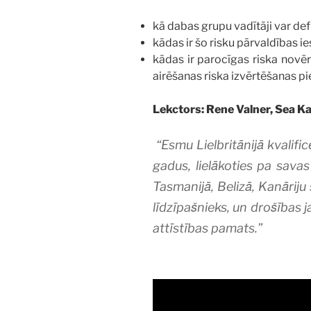
kā dabas grupu vadītāji var def
kādas ir šo risku pārvaldības i
kādas ir parocīgas riska novēr
airēšanas riska izvērtēšanas p
Lekctors: Rene Valner, Sea Ka
“Esmu Lielbritānijā kvalif
gadus, lielākoties pa sava
Tasmanijā, Belizā, Kanāriju
līdzīpašnieks, un drošības
attīstības pamats.”