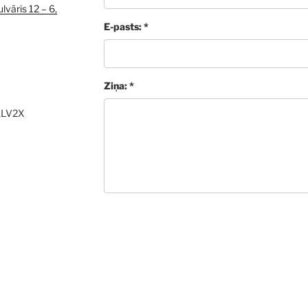
lvāris 12 – 6,
E-pasts: *
Ziņa: *
ALV2X
Sūtīt