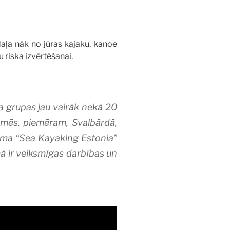
daļa nāk no jūras kajaku, kanoe
u riska izvērtēšanai.
ma grupas jau vairāk nekā 20
zemēs, piemēram, Svalbārdā,
ēmuma “Sea Kayaking Estonia”
ā ir veiksmīgas darbības un