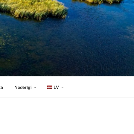
ta
Noderīgi
LV