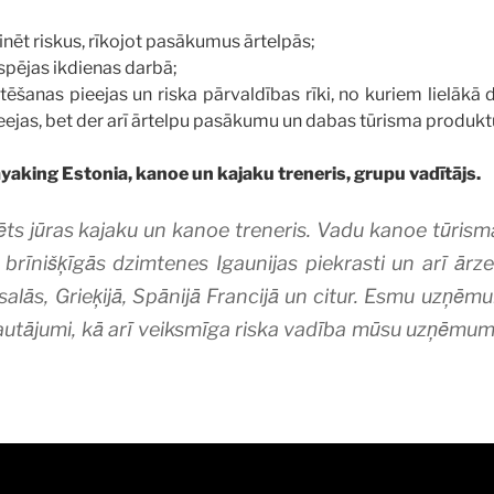
inēt riskus, rīkojot pasākumus ārtelpās;
espējas ikdienas darbā;
tēšanas pieejas un riska pārvaldības rīki, no kuriem lielākā 
ieejas, bet der arī ārtelpu pasākumu un dabas tūrisma produkt
yaking Estonia, kanoe un kajaku treneris, grupu vadītājs.
icēts jūras kajaku un kanoe treneris. Vadu kanoe tūris
s brīnišķīgās dzimtenes Igaunijas piekrasti un arī ār
 salās, Grieķijā, Spānijā Francijā un citur. Esmu uzņ
 jautājumi, kā arī veiksmīga riska vadība mūsu uzņēmum