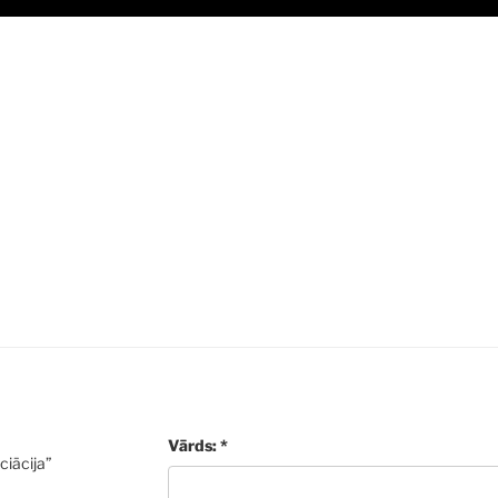
Vārds: *
ciācija”