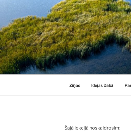
Doties
uz
saturu
Ziņas
Idejas Dabā
Pa
Šajā lekcijā noskaidrosim: