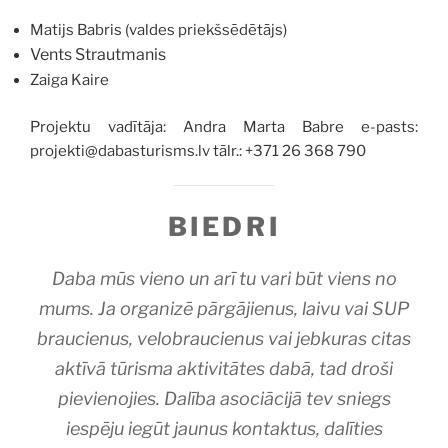
Matijs Babris (valdes priekšsēdētājs)
Vents Strautmanis
Zaiga Kaire
Projektu vadītāja: Andra Marta Babre e-pasts:
projekti@dabasturisms.lv tālr.: +371 26 368 790
BIEDRI
Daba mūs vieno un arī tu vari būt viens no
mums. Ja organizē pārgājienus, laivu vai SUP
braucienus, velobraucienus vai jebkuras citas
aktīvā tūrisma aktivitātes dabā, tad droši
pievienojies.
Dalība asociācijā tev sniegs
iespēju iegūt jaunus kontaktus, dalīties