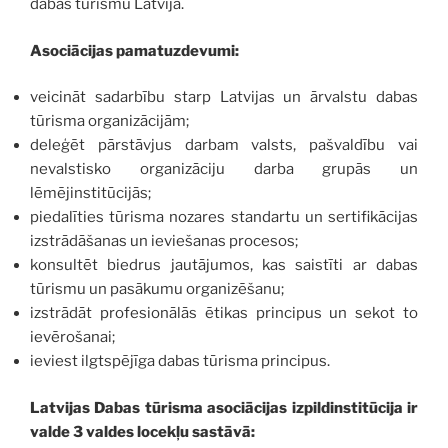
dabas tūrismu Latvijā.
Asociācijas pamatuzdevumi:
veicināt sadarbību starp Latvijas un ārvalstu dabas
tūrisma organizācijām;
deleģēt pārstāvjus darbam valsts, pašvaldību vai
nevalstisko organizāciju darba grupās un
lēmējinstitūcijās;
piedalīties tūrisma nozares standartu un sertifikācijas
izstrādāšanas un ieviešanas procesos;
konsultēt biedrus jautājumos, kas saistīti ar dabas
tūrismu un pasākumu organizēšanu;
izstrādāt profesionālās ētikas principus un sekot to
ievērošanai;
ieviest ilgtspējīga dabas tūrisma principus.
Latvijas Dabas tūrisma asociācijas izpildinstitūcija ir
valde 3 valdes locekļu sastāvā: