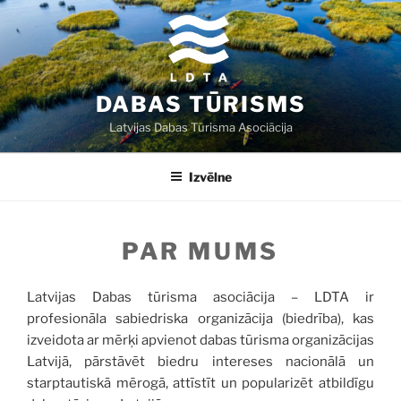
Doties
uz
saturu
DABAS TŪRISMS
Latvijas Dabas Tūrisma Asociācija
Izvēlne
PAR MUMS
Latvijas Dabas tūrisma asociācija – LDTA ir
profesionāla sabiedriska organizācija (biedrība), kas
izveidota ar mērķi apvienot dabas tūrisma organizācijas
Latvijā, pārstāvēt biedru intereses nacionālā un
starptautiskā mērogā, attīstīt un popularizēt atbildīgu