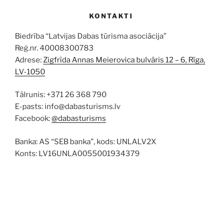
KONTAKTI
Biedrība “Latvijas Dabas tūrisma asociācija”
Reģ.nr. 40008300783
Adrese:
Zigfrīda Annas Meierovica bulvāris 12 – 6, Rīga,
LV-1050
Tālrunis: +371 26 368 790
E-pasts: info@dabasturisms.lv
Facebook:
@dabasturisms
Banka: AS “SEB banka”, kods: UNLALV2X
Konts: LV16UNLA0055001934379