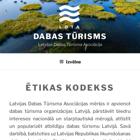
Doties
uz
saturu
DABAS TŪRISMS
Latvijas Dabas Tūrisma Asociācija
Izvēlne
ĒTIKAS KODEKSS
Latvijas Dabas Tūrisma Asociācijas mērķis ir apvienot
dabas tūrisma organizācijas Latvijā, pārstāvēt biedru
intereses nacionālā un starptautiskā mērogā, attīstīt
un popularizēt atbildīgu dabas tūrismu Latvijā. Savā
darbībā, balstoties uz Latvijas Republikas likumdošanas