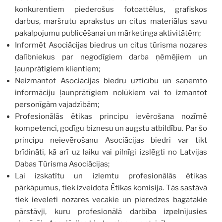
konkurentiem piederošus fotoattēlus, grafiskos
darbus, maršrutu aprakstus un citus materiālus savu
pakalpojumu publicēšanai un mārketinga aktivitātēm;
Informēt Asociācijas biedrus un citus tūrisma nozares
dalībniekus par negodīgiem darba ņēmējiem un
ļaunprātīgiem klientiem;
Neizmantot Asociācijas biedru uzticību un saņemto
informāciju ļaunprātīgiem nolūkiem vai to izmantot
personīgām vajadzībām;
Profesionālās ētikas principu ievērošana nozīmē
kompetenci, godīgu biznesu un augstu atbildību. Par šo
principu neievērošanu Asociācijas biedri var tikt
brīdināti, kā arī uz laiku vai pilnīgi izslēgti no Latvijas
Dabas Tūrisma Asociācijas;
Lai izskatītu un izlemtu profesionālās ētikas
pārkāpumus, tiek izveidota Ētikas komisija. Tās sastāvā
tiek ievēlēti nozares vecākie un pieredzes bagātākie
pārstāvji, kuru profesionālā darbība izpelnījusies