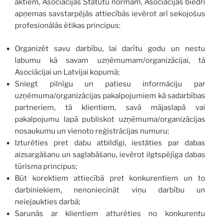
aktiem, Asociācijas Statūtu normām, Asociācijas biedri
apņemas savstarpējās attiecībās ievērot arī sekojošus
profesionālās ētikas principus:
Organizēt savu darbību, lai darītu godu un nestu
labumu kā savam uzņēmumam/organizācijai, tā
Asociācijai un Latvijai kopumā;
Sniegt pilnīgu un patiesu informāciju par
uzņēmuma/organizācijas pakalpojumiem kā sadarbības
partneriem, tā klientiem, savā mājaslapā vai
pakalpojumu lapā publiskot uzņēmuma/organizācijas
nosaukumu un vienoto reģistrācijas numuru;
Izturēties pret dabu atbildīgi, iestāties par dabas
aizsargāšanu un saglabāšanu, ievērot ilgtspējīga dabas
tūrisma principus;
Būt korektiem attiecībā pret konkurentiem un to
darbiniekiem, nenoniecināt viņu darbību un
neiejaukties darbā;
Sarunās ar klientiem atturēties no konkurentu