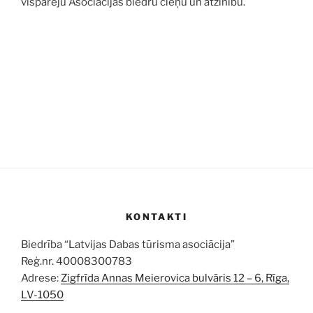
vispārēju Asociācijas biedru cieņu un atzinību.
KONTAKTI
Biedrība “Latvijas Dabas tūrisma asociācija”
Reģ.nr. 40008300783
Adrese:
Zigfrīda Annas Meierovica bulvāris 12 – 6, Rīga,
LV-1050