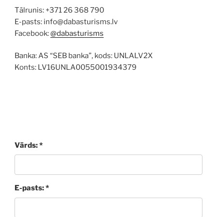
Tālrunis: +371 26 368 790
E-pasts: info@dabasturisms.lv
Facebook:
@dabasturisms
Banka: AS “SEB banka”, kods: UNLALV2X
Konts: LV16UNLA0055001934379
Vārds: *
E-pasts: *