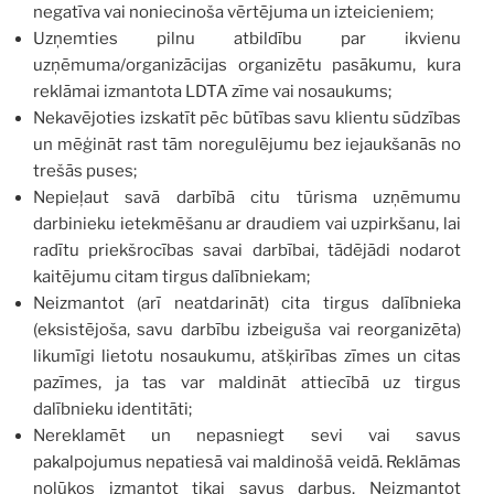
negatīva vai noniecinoša vērtējuma un izteicieniem;
Uzņemties pilnu atbildību par ikvienu
uzņēmuma/organizācijas organizētu pasākumu, kura
reklāmai izmantota LDTA zīme vai nosaukums;
Nekavējoties izskatīt pēc būtības savu klientu sūdzības
un mēģināt rast tām noregulējumu bez iejaukšanās no
trešās puses;
Nepieļaut savā darbībā citu tūrisma uzņēmumu
darbinieku ietekmēšanu ar draudiem vai uzpirkšanu, lai
radītu priekšrocības savai darbībai, tādējādi nodarot
kaitējumu citam tirgus dalībniekam;
Neizmantot (arī neatdarināt) cita tirgus dalībnieka
(eksistējoša, savu darbību izbeiguša vai reorganizēta)
likumīgi lietotu nosaukumu, atšķirības zīmes un citas
pazīmes, ja tas var maldināt attiecībā uz tirgus
dalībnieku identitāti;
Nereklamēt un nepasniegt sevi vai savus
pakalpojumus nepatiesā vai maldinošā veidā. Reklāmas
nolūkos izmantot tikai savus darbus. Neizmantot