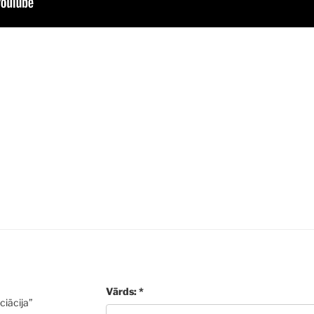
Vārds: *
ciācija”