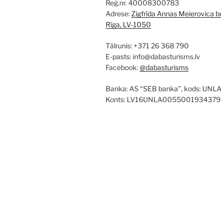
Reģ.nr. 40008300783
Adrese:
Zigfrīda Annas Meierovica bu
Rīga, LV-1050
Tālrunis: +371 26 368 790
E-pasts: info@dabasturisms.lv
Facebook:
@dabasturisms
Banka: AS “SEB banka”, kods: UNL
Konts: LV16UNLA0055001934379