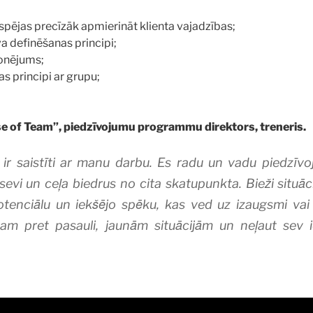
espējas precīzāk apmierināt klienta vajadzības;
va definēšanas principi;
ionējums;
s principi ar grupu;
se of Team”, piedzīvojumu programmu direktors, treneris.
 ir saistīti ar manu darbu. Es radu un vadu piedzīvo
 sevi un ceļa biedrus no cita skatupunkta. Bieži situ
potenciālu un iekšējo spēku, kas ved uz izaugsmi va
rtam pret pasauli, jaunām situācijām un neļaut sev