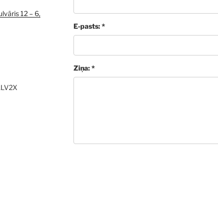
lvāris 12 – 6,
E-pasts: *
Ziņa: *
ALV2X
Sūtīt