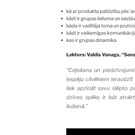
kā ar produkta palīdzību pēc i
kādi ir grupas lieluma un sastā
kāda ir vadītāja loma un pozic
kādi ir veiksmīgas komunikācija
kas ir grupas dinamika.
Lektors: Valdis Vanags, “Sen
“Ceļošana un piedzīvojumi
iespēju cilvēkiem ieraudzīt
liek apzināt savu slēpto 
dzīves spēks ir būt atvē
ikdienā.”