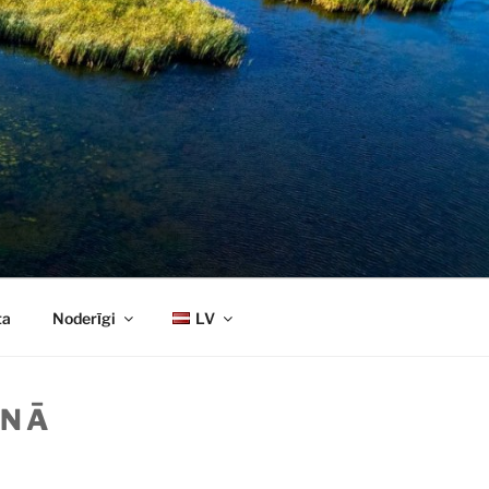
ta
Noderīgi
LV
ANĀ