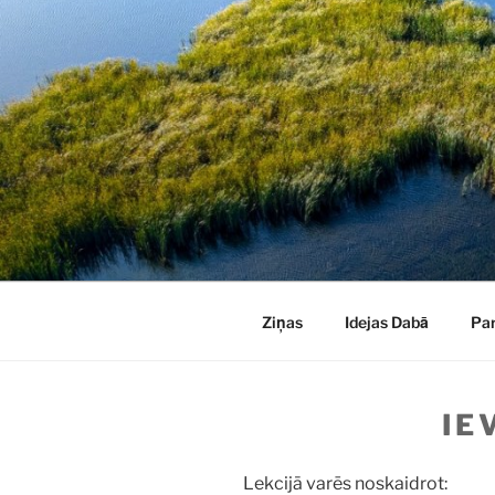
Doties
uz
saturu
Ziņas
Idejas Dabā
Pa
IE
Lekcijā varēs noskaidrot: