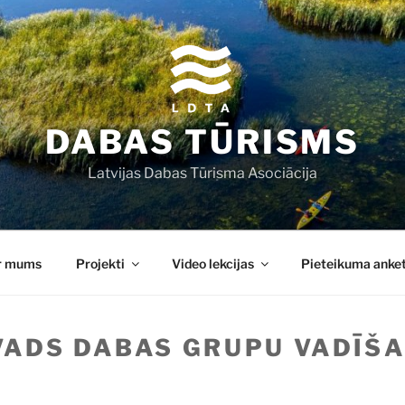
DABAS TŪRISMS
Latvijas Dabas Tūrisma Asociācija
r mums
Projekti
Video lekcijas
Pieteikuma anke
VADS DABAS GRUPU VADĪŠ