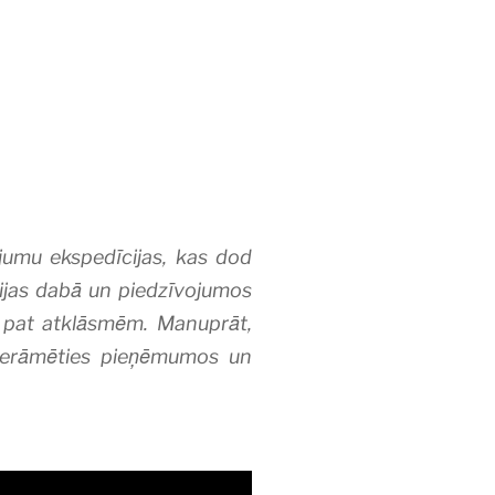
jumu ekspedīcijas, kas dod
ācijas dabā un piedzīvojumos
i pat atklāsmēm. Manuprāt,
 ierāmēties pieņēmumos un