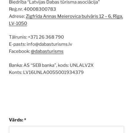
Biedrība “Latvijas Dabas tūrisma asociācija”
Reģ.nr. 40008300783
Adrese:
Zigfrīda Annas Meierovica bulvāris 12 – 6, Rīga,
LV-1050
Tālrunis: +371 26 368 790
E-pasts: info@dabasturisms.lv
Facebook:
@dabasturisms
Banka: AS “SEB banka”, kods: UNLALV2X
Konts: LV16UNLA0055001934379
Vārds: *