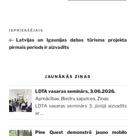
Ziņu
Iepriekšējā
IEPRIEKŠĒJAIS
izvēlne
ziņa:
Latvijas un Igaunijas dabas tūrisma projekta
pirmais periods ir aizvadīts
JAUNĀKĀS ZIŅAS
LDTA vasaras seminārs, 3.06.2026.
Apmācības
,
Biedru sapulces
,
Ziņas
LDTA vasaras seminārs 3. jūnijā aizvadīts
ar
…
Pine Quest demonstrē jauno mobilo