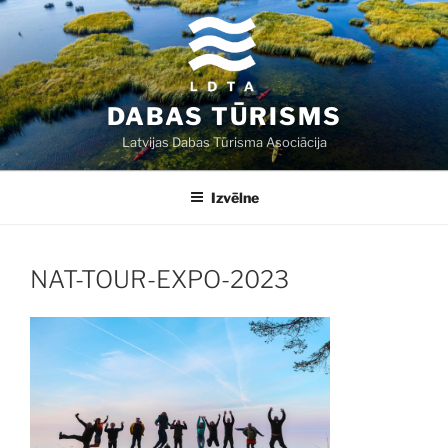
Doties
uz
saturu
DABAS TŪRISMS
Latvijas Dabas Tūrisma Asociācija
Izvēlne
NAT-TOUR-EXPO-2023