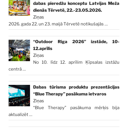
dabas pieredžu konceptu Latvijas Meža
dienās Tērvetē, 22.-23.05.2026.
Ziņas
2026. gada 22. un 23. maijā Tērvetē notikušajās
…
“Outdoor Riga 2026” izstāde, 10-
12.aprīlis
Ziņas
No 10. līdz 12. aprīlim Ķīpsalas izstāžu
centrā
…
Dabas tūrisma produktu prezentācijas
“Blue Therapy” pasākuma ietvaros
Ziņas
“Blue Therapy” pasākuma mērķis bija
aktualizēt
…