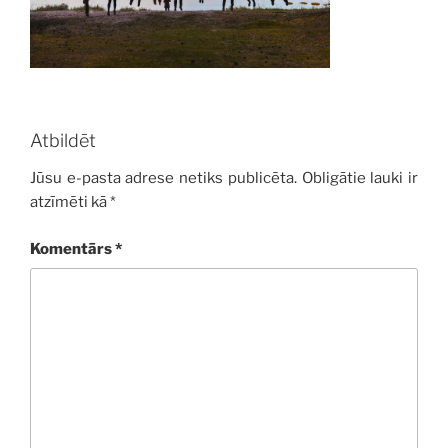
Atbildēt
Jūsu e-pasta adrese netiks publicēta.
Obligātie lauki ir
atzīmēti kā
*
Komentārs
*