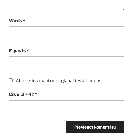
Vārds
*
E-pasts
*
Atcerēties mani un saglabāt iestatījumus.
Cik ir 3 + 4?
*