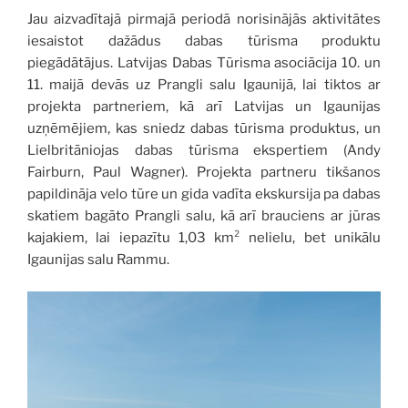
Jau aizvadītajā pirmajā periodā norisinājās aktivitātes
iesaistot dažādus dabas tūrisma produktu
piegādātājus. Latvijas Dabas Tūrisma asociācija 10. un
11. maijā devās uz Prangli salu Igaunijā, lai tiktos ar
projekta partneriem, kā arī Latvijas un Igaunijas
uzņēmējiem, kas sniedz dabas tūrisma produktus, un
Lielbritāniojas dabas tūrisma ekspertiem (Andy
Fairburn, Paul Wagner). Projekta partneru tikšanos
papildināja velo tūre un gida vadīta ekskursija pa dabas
skatiem bagāto Prangli salu, kā arī brauciens ar jūras
kajakiem, lai iepazītu 1,03 km² nelielu, bet unikālu
Igaunijas salu Rammu.