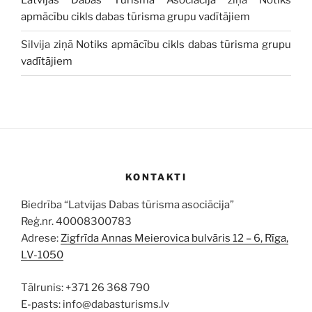
Latvijas Dabas Tūrisma Asociācija
ziņā
Notiks
apmācību cikls dabas tūrisma grupu vadītājiem
Silvija
ziņā
Notiks apmācību cikls dabas tūrisma grupu
vadītājiem
KONTAKTI
Biedrība “Latvijas Dabas tūrisma asociācija”
Reģ.nr. 40008300783
Adrese:
Zigfrīda Annas Meierovica bulvāris 12 – 6, Rīga,
LV-1050
Tālrunis: +371 26 368 790
E-pasts: info@dabasturisms.lv