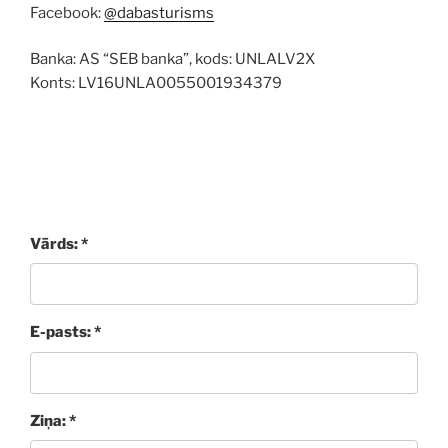
Facebook:
@dabasturisms
Banka: AS “SEB banka”, kods: UNLALV2X
Konts: LV16UNLA0055001934379
Vārds: *
E-pasts: *
Ziņa: *