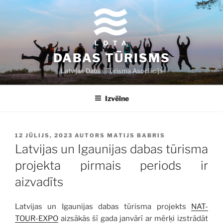
Doties
uz
saturu
DABAS TŪRISMS
Latvijas Dabas Tūrisma Asociācija
Izvēlne
PUBLICĒTS
12 JŪLIJS, 2023
AUTORS
MATIJS BABRIS
Latvijas un Igaunijas dabas tūrisma
projekta pirmais periods ir
aizvadīts
Latvijas un Igaunijas dabas tūrisma projekts
NAT-
TOUR-EXPO
aizsākās šī gada janvārī ar mērķi izstrādāt