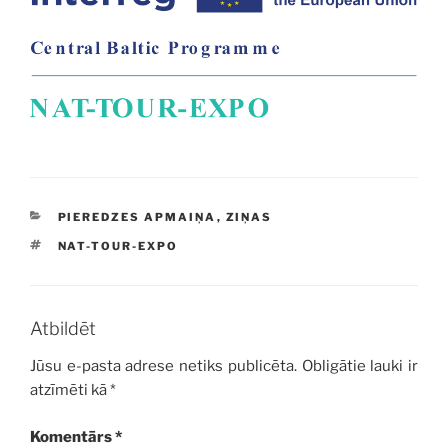
KATEGORIJAS
PIEREDZES APMAIŅA
,
ZIŅAS
BIRKAS
NAT-TOUR-EXPO
Atbildēt
Jūsu e-pasta adrese netiks publicēta.
Obligātie lauki ir
atzīmēti kā
*
Komentārs
*