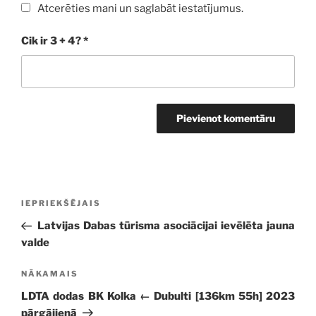
Atcerēties mani un saglabāt iestatījumus.
Cik ir 3 + 4?
*
Ziņu
Iepriekšējā
IEPRIEKŠĒJAIS
izvēlne
ziņa:
Latvijas Dabas tūrisma asociācijai ievēlēta jauna
valde
Nākamā
NĀKAMAIS
ziņa
LDTA dodas BK Kolka ← Dubulti [136km 55h] 2023
pārgājienā