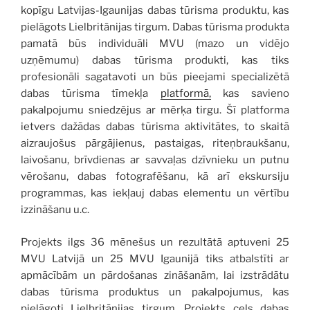
kopīgu Latvijas-Igaunijas dabas tūrisma produktu, kas
pielāgots Lielbritānijas tirgum. Dabas tūrisma produkta
pamatā būs individuāli MVU (mazo un vidējo
uzņēmumu) dabas tūrisma produkti, kas tiks
profesionāli sagatavoti un būs pieejami specializētā
dabas tūrisma tīmekļa
platformā,
kas savieno
pakalpojumu sniedzējus ar mērķa tirgu. Šī platforma
ietvers dažādas dabas tūrisma aktivitātes, to skaitā
aizraujošus pārgājienus, pastaigas, riteņbraukšanu,
laivošanu, brīvdienas ar savvaļas dzīvnieku un putnu
vērošanu, dabas fotografēšanu, kā arī ekskursiju
programmas, kas iekļauj dabas elementu un vērtību
izzināšanu u.c.
Projekts ilgs 36 mēnešus un rezultātā aptuveni 25
MVU Latvijā un 25 MVU Igaunijā tiks atbalstīti ar
apmācībām un pārdošanas zināšanām, lai izstrādātu
dabas tūrisma produktus un pakalpojumus, kas
pielāgoti Lielbritānijas tirgum. Projekts cels dabas