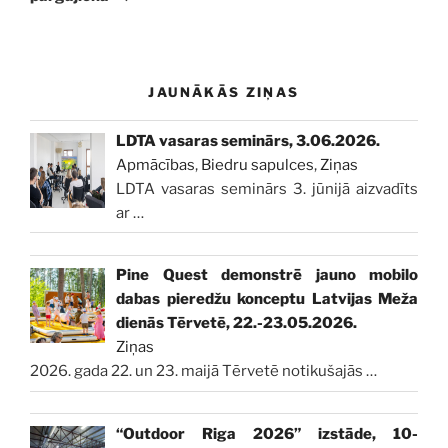
JAUNĀKĀS ZIŅAS
LDTA vasaras seminārs, 3.06.2026.
Apmācības
,
Biedru sapulces
,
Ziņas
LDTA vasaras seminārs 3. jūnijā aizvadīts
ar
…
Pine Quest demonstrē jauno mobilo
dabas pieredžu konceptu Latvijas Meža
dienās Tērvetē, 22.-23.05.2026.
Ziņas
2026. gada 22. un 23. maijā Tērvetē notikušajās
…
“Outdoor Riga 2026” izstāde, 10-