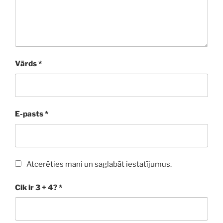
Vārds
*
E-pasts
*
Atcerēties mani un saglabāt iestatījumus.
Cik ir 3 + 4?
*