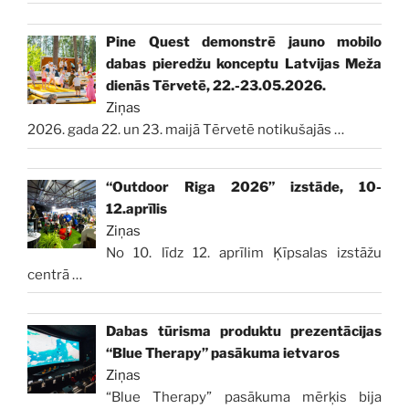
Pine Quest demonstrē jauno mobilo
dabas pieredžu konceptu Latvijas Meža
dienās Tērvetē, 22.-23.05.2026.
Ziņas
2026. gada 22. un 23. maijā Tērvetē notikušajās
…
“Outdoor Riga 2026” izstāde, 10-
12.aprīlis
Ziņas
No 10. līdz 12. aprīlim Ķīpsalas izstāžu
centrā
…
Dabas tūrisma produktu prezentācijas
“Blue Therapy” pasākuma ietvaros
Ziņas
“Blue Therapy” pasākuma mērķis bija