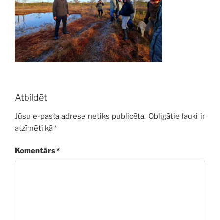
Atbildēt
Jūsu e-pasta adrese netiks publicēta.
Obligātie lauki ir
atzīmēti kā
*
Komentārs
*