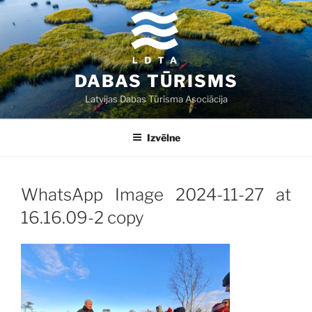
Doties
uz
saturu
DABAS TŪRISMS
Latvijas Dabas Tūrisma Asociācija
Izvēlne
WhatsApp Image 2024-11-27 at
16.16.09-2 copy