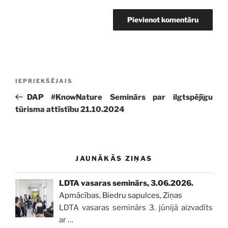
Ziņu
Iepriekšējā
IEPRIEKŠĒJAIS
izvēlne
ziņa:
DAP #KnowNature Seminārs par ilgtspējīgu
tūrisma attīstību 21.10.2024
JAUNĀKĀS ZIŅAS
LDTA vasaras seminārs, 3.06.2026.
Apmācības
,
Biedru sapulces
,
Ziņas
LDTA vasaras seminārs 3. jūnijā aizvadīts
ar
…