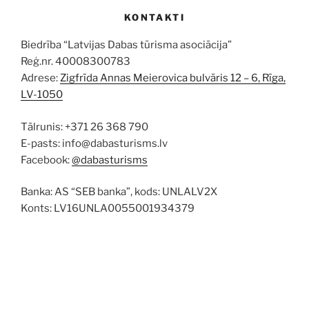
KONTAKTI
Biedrība “Latvijas Dabas tūrisma asociācija”
Reģ.nr. 40008300783
Adrese:
Zigfrīda Annas Meierovica bulvāris 12 – 6, Rīga,
LV-1050
Tālrunis: +371 26 368 790
E-pasts: info@dabasturisms.lv
Facebook:
@dabasturisms
Banka: AS “SEB banka”, kods: UNLALV2X
Konts: LV16UNLA0055001934379