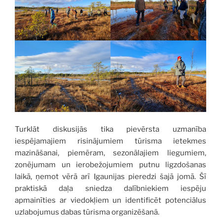
Turklāt diskusijās tika pievērsta uzmanība
iespējamajiem risinājumiem tūrisma ietekmes
mazināšanai, piemēram, sezonālajiem liegumiem,
zonējumam un ierobežojumiem putnu ligzdošanas
laikā, ņemot vērā arī Igaunijas pieredzi šajā jomā. Šī
praktiskā daļa sniedza dalībniekiem iespēju
apmainīties ar viedokļiem un identificēt potenciālus
uzlabojumus dabas tūrisma organizēšanā.