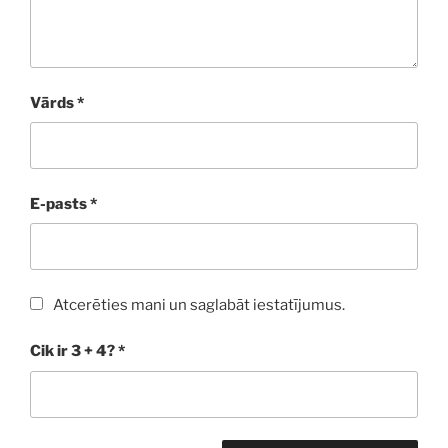
Vārds
*
E-pasts
*
Atcerēties mani un saglabāt iestatījumus.
Cik ir 3 + 4?
*