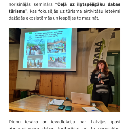
norisinājās seminārs
“Ceļā uz ilgtspējīgāku dabas
tūrismu”
, kas fokusējās uz tūrisma aktivitāšu ietekmi
dažādās ekosistēmās un iespējas to mazināt.
Dienu iesāka ar ievadlekciju par Latvijas īpaši
aizsargājamām dabas teritorijām un to pārvaldību,