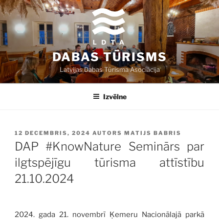
Doties
uz
saturu
DABAS TŪRISMS
Latvijas Dabas Tūrisma Asociācija
Izvēlne
PUBLICĒTS
12 DECEMBRIS, 2024
AUTORS
MATIJS BABRIS
DAP #KnowNature Seminārs par
ilgtspējīgu tūrisma attīstību
21.10.2024
2024. gada 21. novembrī Ķemeru Nacionālajā parkā