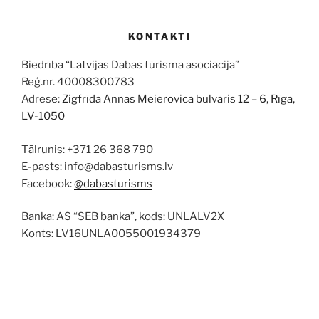
KONTAKTI
Biedrība “Latvijas Dabas tūrisma asociācija”
Reģ.nr. 40008300783
Adrese:
Zigfrīda Annas Meierovica bulvāris 12 – 6, Rīga,
LV-1050
Tālrunis: +371 26 368 790
E-pasts: info@dabasturisms.lv
Facebook:
@dabasturisms
Banka: AS “SEB banka”, kods: UNLALV2X
Konts: LV16UNLA0055001934379