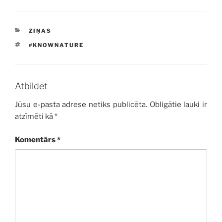
KATEGORIJAS
ZIŅAS
BIRKAS
#KNOWNATURE
Atbildēt
Jūsu e-pasta adrese netiks publicēta.
Obligātie lauki ir
atzīmēti kā
*
Komentārs
*