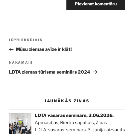
Ziņu
Iepriekšējā
IEPRIEKŠĒJAIS
izvēlne
ziņa:
Mūsu ziemas avīze ir klāt!
Nākamā
NĀKAMAIS
ziņa
LDTA ziemas tūrisma seminārs 2024
JAUNĀKĀS ZIŅAS
LDTA vasaras seminārs, 3.06.2026.
Apmācības
,
Biedru sapulces
,
Ziņas
LDTA vasaras seminārs 3. jūnijā aizvadīts