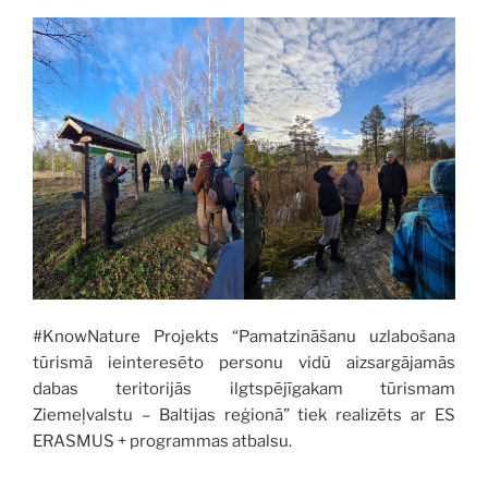
#KnowNature Projekts “Pamatzināšanu uzlabošana
tūrismā ieinteresēto personu vidū aizsargājamās
dabas teritorijās ilgtspējīgakam tūrismam
Ziemeļvalstu – Baltijas reģionā” tiek realizēts ar ES
ERASMUS + programmas atbalsu.