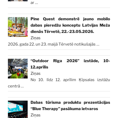
ar
…
Pine Quest demonstrē jauno mobilo
dabas pieredžu konceptu Latvijas Meža
dienās Tērvetē, 22.-23.05.2026.
Ziņas
2026. gada 22. un 23. maijā Tērvetē notikušajās
…
“Outdoor Riga 2026” izstāde, 10-
12.aprīlis
Ziņas
No 10. līdz 12. aprīlim Ķīpsalas izstāžu
centrā
…
Dabas tūrisma produktu prezentācijas
“Blue Therapy” pasākuma ietvaros
Ziņas