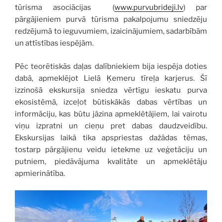
tūrisma asociācijas (
www.purvubrideji.lv
) par
pārgājieniem purvā tūrisma pakalpojumu sniedzēju
redzējumā to ieguvumiem, izaicinājumiem, sadarbībām
un attīstības iespējām.
Pēc teorētiskās daļas dalībniekiem bija iespēja doties
dabā, apmeklējot Lielā Ķemeru tīreļa karjerus. Šī
izzinošā ekskursija sniedza vērtīgu ieskatu purva
ekosistēmā, izceļot būtiskākās dabas vērtības un
informāciju, kas būtu jāzina apmeklētājiem, lai vairotu
viņu izpratni un cieņu pret dabas daudzveidību.
Ekskursijas laikā tika apspriestas dažādas tēmas,
tostarp pārgājienu veidu ietekme uz veģetāciju un
putniem, piedāvājuma kvalitāte un apmeklētāju
apmierinātība.