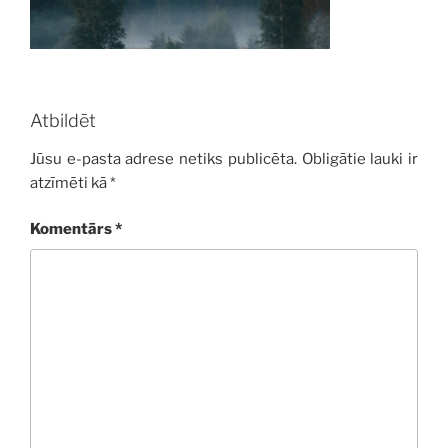
Atbildēt
Jūsu e-pasta adrese netiks publicēta.
Obligātie lauki ir
atzīmēti kā
*
Komentārs
*