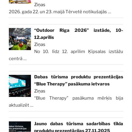
Ziņas
2026. gada 22. un 23. maijā Tērvetē notikušajās
…
“Outdoor Riga 2026” izstāde, 10-
12.aprīlis
Ziņas
No 10. līdz 12. aprīlim Ķīpsalas izstāžu
centrā
…
Dabas tūrisma produktu prezentācijas
“Blue Therapy” pasākuma ietvaros
Ziņas
“Blue Therapy” pasākuma mērķis bija
aktualizēt
…
Jauno dabas tūrisma sadarbības tīkla
produktu prezentācijas 27.11.2025