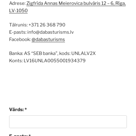
Adrese:
Zigfrīda Annas Meierovica bulvāris 12 – 6, Rīga,
LV-1050
Tālrunis: +371 26 368 790
E-pasts: info@dabasturisms.lv
Facebook:
@dabasturisms
Banka: AS “SEB banka”, kods: UNLALV2X
Konts: LV16UNLA0055001934379
Vārds: *