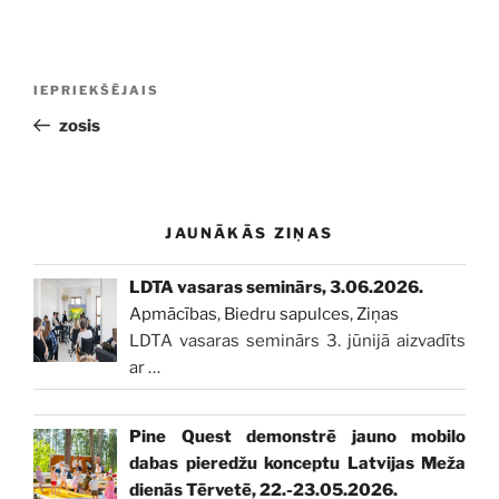
Ziņu
Iepriekšējā
IEPRIEKŠĒJAIS
izvēlne
ziņa:
zosis
JAUNĀKĀS ZIŅAS
LDTA vasaras seminārs, 3.06.2026.
Apmācības
,
Biedru sapulces
,
Ziņas
LDTA vasaras seminārs 3. jūnijā aizvadīts
ar
…
Pine Quest demonstrē jauno mobilo
dabas pieredžu konceptu Latvijas Meža
dienās Tērvetē, 22.-23.05.2026.