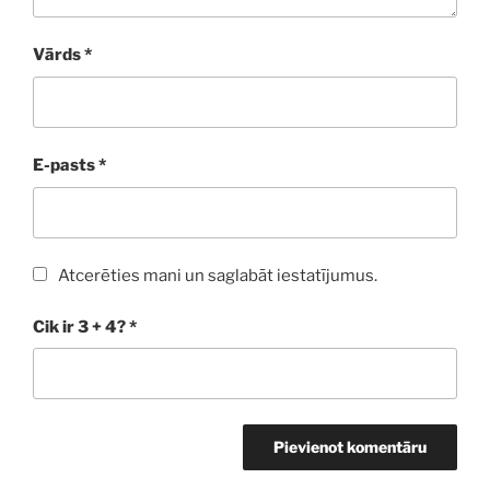
Vārds
*
E-pasts
*
Atcerēties mani un saglabāt iestatījumus.
Cik ir 3 + 4?
*