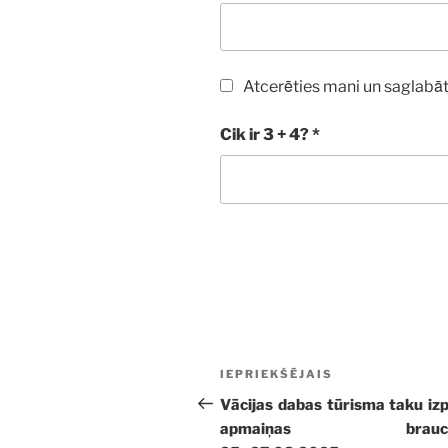
Atcerēties mani un saglabāt
Cik ir 3 + 4?
*
Ziņu
Iepriekšējā
IEPRIEKŠĒJAIS
izvēlne
ziņa:
Vācijas dabas tūrisma taku iz
apmaiņas braucie