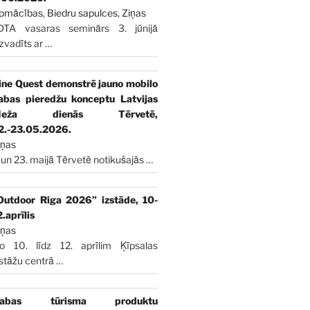
pmācības
,
Biedru sapulces
,
Ziņas
DTA vasaras seminārs 3. jūnijā
izvadīts ar
…
ine Quest demonstrē jauno mobilo
abas pieredžu konceptu Latvijas
Meža dienās Tērvetē,
2.-23.05.2026.
iņas
 un 23. maijā Tērvetē notikušajās
…
Outdoor Riga 2026” izstāde, 10-
2.aprīlis
iņas
o 10. līdz 12. aprīlim Ķīpsalas
zstāžu centrā
…
abas tūrisma produktu