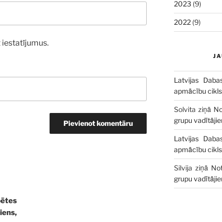
2023
(9)
2022
(9)
 iestatījumus.
J
Latvijas Daba
apmācību cikls
Solvita
ziņā
No
grupu vadītāji
Latvijas Daba
apmācību cikls
Silvija
ziņā
Not
grupu vadītāji
pētes
ns,