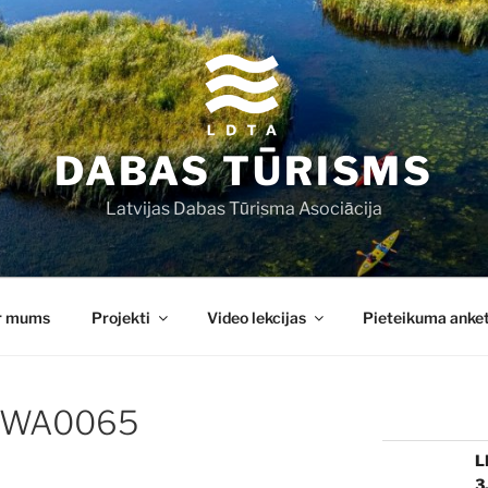
DABAS TŪRISMS
Latvijas Dabas Tūrisma Asociācija
r mums
Projekti
Video lekcijas
Pieteikuma anke
-WA0065
L
3