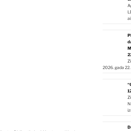
A
L
a
P
d
2
Z
2026. gada 22.
“
1
Z
N
i
D