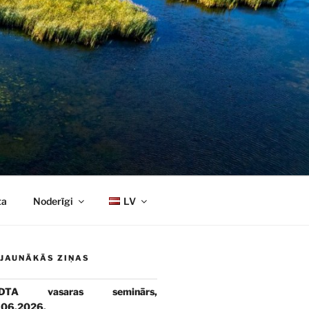
ta
Noderīgi
LV
JAUNĀKĀS ZIŅAS
DTA vasaras seminārs,
.06.2026.