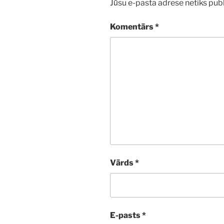
Jūsu e-pasta adrese netiks publ
Komentārs
*
Vārds
*
E-pasts
*