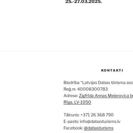
25.-27.03.2025.
KONTAKTI
Biedrība “Latvijas Dabas tūrisma aso
Reģ.nr. 40008300783
Adrese:
Zigfrīda Annas Meierovica bu
Rīga, LV-1050
Tālrunis: +371 26 368 790
E-pasts: info@dabasturisms.lv
Facebook:
@dabasturisms