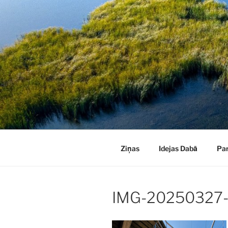
Doties
uz
saturu
Ziņas
Idejas Dabā
Pa
IMG-20250327