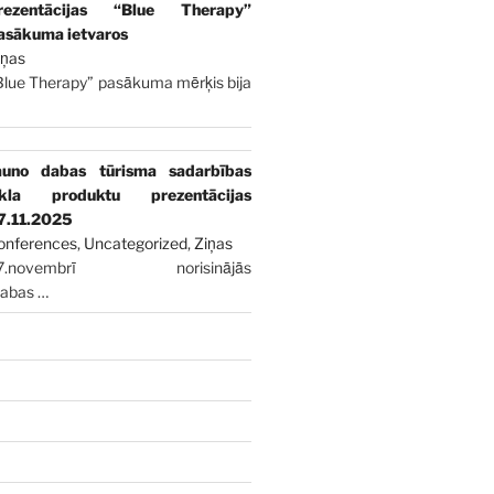
rezentācijas “Blue Therapy”
asākuma ietvaros
iņas
Blue Therapy” pasākuma mērķis bija
auno dabas tūrisma sadarbības
īkla produktu prezentācijas
7.11.2025
onferences
,
Uncategorized
,
Ziņas
7.novembrī norisinājās
dabas
…