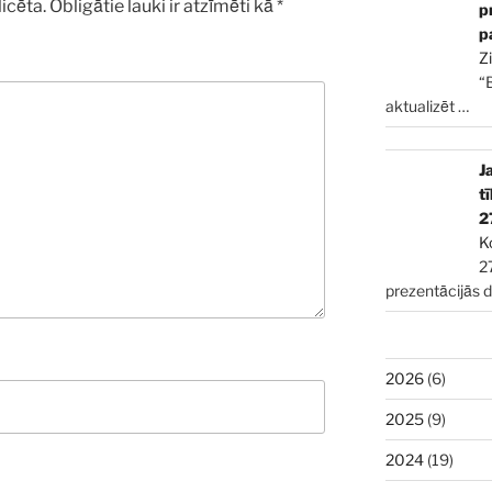
icēta.
Obligātie lauki ir atzīmēti kā
*
p
p
Z
“
aktualizēt
…
J
t
2
K
2
prezentācijās 
2026
(6)
2025
(9)
2024
(19)