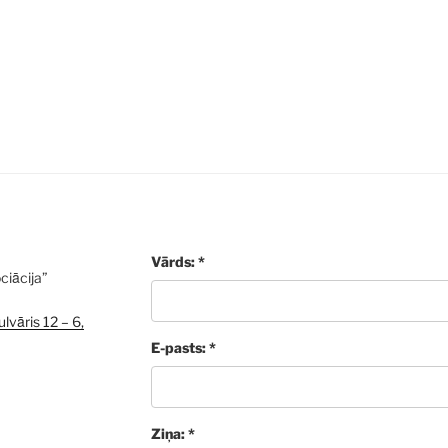
Vārds: *
ciācija”
lvāris 12 – 6,
E-pasts: *
Ziņa: *