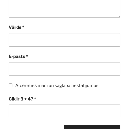
Vārds
*
E-pasts
*
Atcerēties mani un saglabāt iestatījumus.
Cik ir 3 + 4?
*