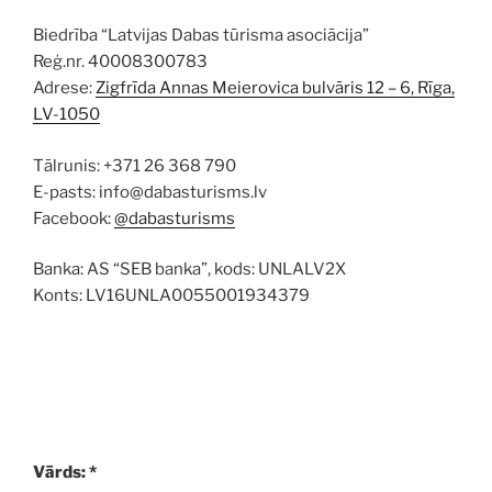
Biedrība “Latvijas Dabas tūrisma asociācija”
Reģ.nr. 40008300783
Adrese:
Zigfrīda Annas Meierovica bulvāris 12 – 6, Rīga,
LV-1050
Tālrunis: +371 26 368 790
E-pasts: info@dabasturisms.lv
Facebook:
@dabasturisms
Banka: AS “SEB banka”, kods: UNLALV2X
Konts: LV16UNLA0055001934379
Vārds: *