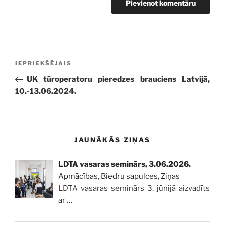
Ziņu
Iepriekšējā
IEPRIEKŠĒJAIS
izvēlne
ziņa:
UK tūroperatoru pieredzes brauciens Latvijā,
10.-13.06.2024.
JAUNĀKĀS ZIŅAS
LDTA vasaras seminārs, 3.06.2026.
Apmācības
,
Biedru sapulces
,
Ziņas
LDTA vasaras seminārs 3. jūnijā aizvadīts
ar
…