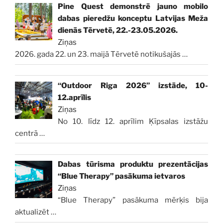
Pine Quest demonstrē jauno mobilo
dabas pieredžu konceptu Latvijas Meža
dienās Tērvetē, 22.-23.05.2026.
Ziņas
2026. gada 22. un 23. maijā Tērvetē notikušajās
…
“Outdoor Riga 2026” izstāde, 10-
12.aprīlis
Ziņas
No 10. līdz 12. aprīlim Ķīpsalas izstāžu
centrā
…
Dabas tūrisma produktu prezentācijas
“Blue Therapy” pasākuma ietvaros
Ziņas
“Blue Therapy” pasākuma mērķis bija
aktualizēt
…