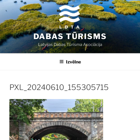
Doties
uz
saturu
DABAS TŪRISMS
Latvijas Dabas Tūrisma Asociācija
Izvēlne
PXL_20240610_155305715