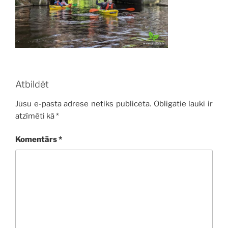
Atbildēt
Jūsu e-pasta adrese netiks publicēta.
Obligātie lauki ir
atzīmēti kā
*
Komentārs
*