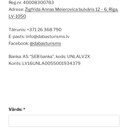
Reģ.nr. 40008300783
Adrese:
Zigfrīda Annas Meierovica bulvāris 12 – 6, Rīga,
LV-1050
Tālrunis: +371 26 368 790
E-pasts: info@dabasturisms.lv
Facebook:
@dabasturisms
Banka: AS “SEB banka”, kods: UNLALV2X
Konts: LV16UNLA0055001934379
Vārds: *