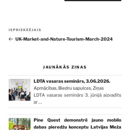
Ziņu
Iepriekšējā
IEPRIEKŠĒJAIS
izvēlne
ziņa:
UK-Market-and-Nature-Tourism-March-2024
JAUNĀKĀS ZIŅAS
LDTA vasaras seminārs, 3.06.2026.
Apmācības
,
Biedru sapulces
,
Ziņas
LDTA vasaras seminārs 3. jūnijā aizvadīts
ar
…
Pine Quest demonstrē jauno mobilo
dabas pieredžu konceptu Latvijas Meža