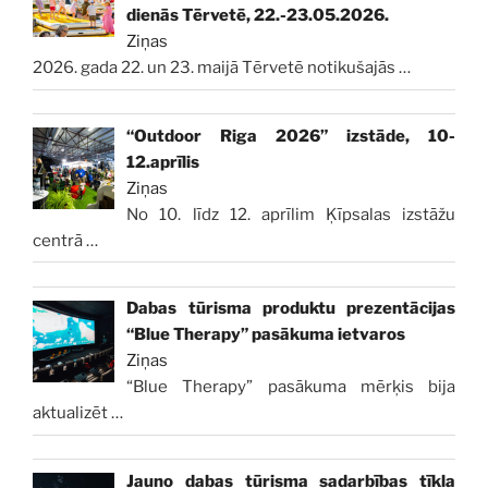
dienās Tērvetē, 22.-23.05.2026.
Ziņas
2026. gada 22. un 23. maijā Tērvetē notikušajās
…
“Outdoor Riga 2026” izstāde, 10-
12.aprīlis
Ziņas
No 10. līdz 12. aprīlim Ķīpsalas izstāžu
centrā
…
Dabas tūrisma produktu prezentācijas
“Blue Therapy” pasākuma ietvaros
Ziņas
“Blue Therapy” pasākuma mērķis bija
aktualizēt
…
Jauno dabas tūrisma sadarbības tīkla