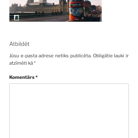
Atbildēt
Jūsu e-pasta adrese netiks publicēta.
Obligātie lauki ir
atzīmēti kā
*
Komentārs
*