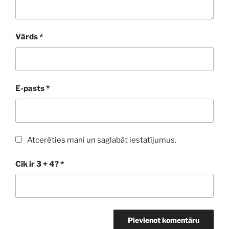
Vārds
*
E-pasts
*
Atcerēties mani un saglabāt iestatījumus.
Cik ir 3 + 4?
*