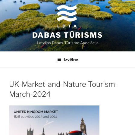
Doties
uz
saturu
DABAS TŪRISMS
Latvijas Dabas Tūrisma Asociācija
Izvēlne
UK-Market-and-Nature-Tourism-
March-2024