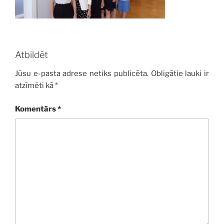
Atbildēt
Jūsu e-pasta adrese netiks publicēta.
Obligātie lauki ir
atzīmēti kā
*
Komentārs
*