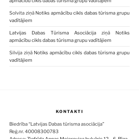
apmācību cikls dabas tūrisma grupu vadītājiem
Solvita
ziņā
Notiks apmācību cikls dabas tūrisma grupu
vadītājiem
Latvijas Dabas Tūrisma Asociācija
ziņā
Notiks
apmācību cikls dabas tūrisma grupu vadītājiem
Silvija
ziņā
Notiks apmācību cikls dabas tūrisma grupu
vadītājiem
KONTAKTI
Biedrība “Latvijas Dabas tūrisma asociācija”
Reģ.nr. 40008300783
Adrese:
Zigfrīda Annas Meierovica bulvāris 12 – 6, Rīga,