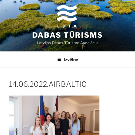
Doties
uz
saturu
DABAS TŪRISMS
Latvijas Dabas Tūrisma Asociācija
Izvēlne
14.06.2022.AIRBALTIC