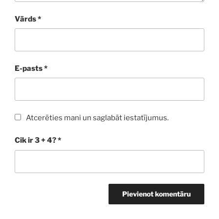
Vārds
*
E-pasts
*
Atcerēties mani un saglabāt iestatījumus.
Cik ir 3 + 4?
*