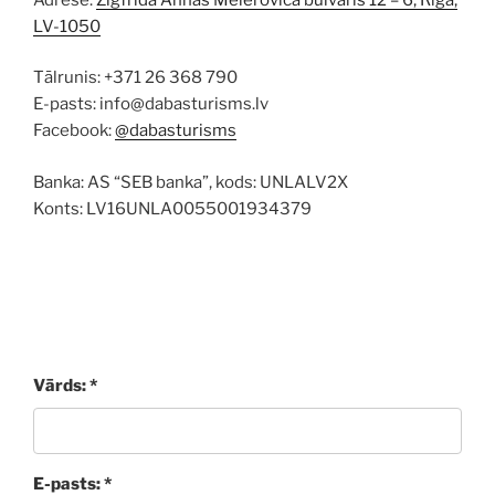
LV-1050
Tālrunis: +371 26 368 790
E-pasts: info@dabasturisms.lv
Facebook:
@dabasturisms
Banka: AS “SEB banka”, kods: UNLALV2X
Konts: LV16UNLA0055001934379
Vārds: *
E-pasts: *