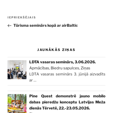
Ziņu
Iepriekšējā
IEPRIEKŠĒJAIS
izvēlne
ziņa:
Tūrisma seminārs kopā ar airBaltic
JAUNĀKĀS ZIŅAS
LDTA vasaras seminārs, 3.06.2026.
Apmācības
,
Biedru sapulces
,
Ziņas
LDTA vasaras seminārs 3. jūnijā aizvadīts
ar
…
Pine Quest demonstrē jauno mobilo
dabas pieredžu konceptu Latvijas Meža
dienās Tērvetē, 22.-23.05.2026.