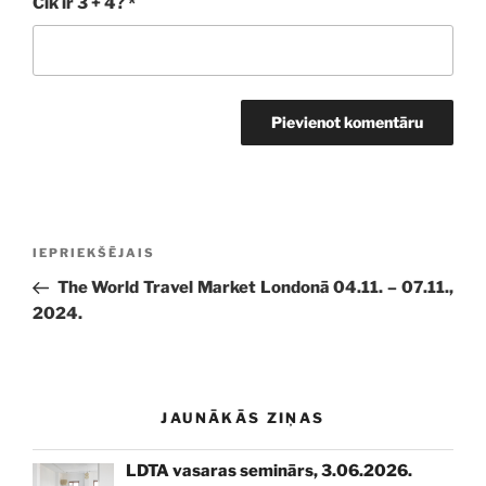
Cik ir 3 + 4?
*
Ziņu
Iepriekšējā
IEPRIEKŠĒJAIS
izvēlne
ziņa:
The World Travel Market Londonā 04.11. – 07.11.,
2024.
JAUNĀKĀS ZIŅAS
LDTA vasaras seminārs, 3.06.2026.