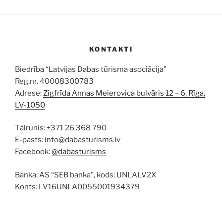
KONTAKTI
Biedrība “Latvijas Dabas tūrisma asociācija”
Reģ.nr. 40008300783
Adrese:
Zigfrīda Annas Meierovica bulvāris 12 – 6, Rīga,
LV-1050
Tālrunis: +371 26 368 790
E-pasts: info@dabasturisms.lv
Facebook:
@dabasturisms
Banka: AS “SEB banka”, kods: UNLALV2X
Konts: LV16UNLA0055001934379