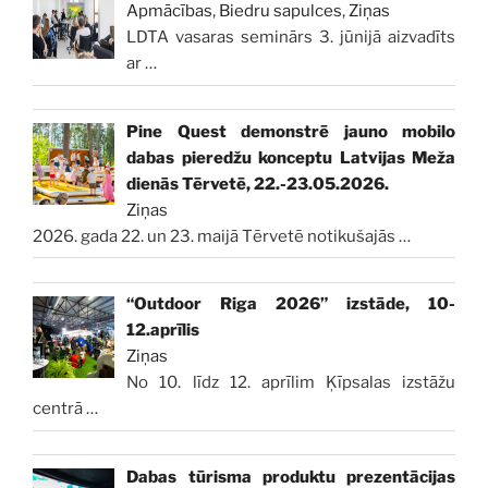
Apmācības
,
Biedru sapulces
,
Ziņas
LDTA vasaras seminārs 3. jūnijā aizvadīts
ar
…
Pine Quest demonstrē jauno mobilo
dabas pieredžu konceptu Latvijas Meža
dienās Tērvetē, 22.-23.05.2026.
Ziņas
2026. gada 22. un 23. maijā Tērvetē notikušajās
…
“Outdoor Riga 2026” izstāde, 10-
12.aprīlis
Ziņas
No 10. līdz 12. aprīlim Ķīpsalas izstāžu
centrā
…
Dabas tūrisma produktu prezentācijas