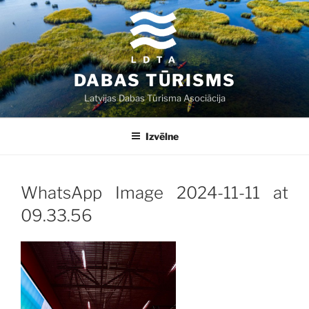
Doties
uz
saturu
DABAS TŪRISMS
Latvijas Dabas Tūrisma Asociācija
Izvēlne
WhatsApp Image 2024-11-11 at
09.33.56