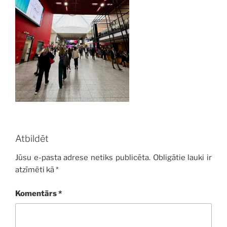
Atbildēt
Jūsu e-pasta adrese netiks publicēta.
Obligātie lauki ir
atzīmēti kā
*
Komentārs
*