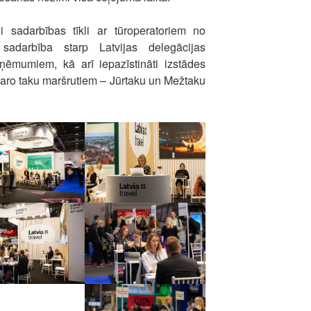
i sadarbības tīkli ar tūroperatoriem no
ta sadarbība starp Latvijas delegācijas
ēmumiem, kā arī iepazīstināti izstādes
garo taku maršrutiem – Jūrtaku un Mežtaku