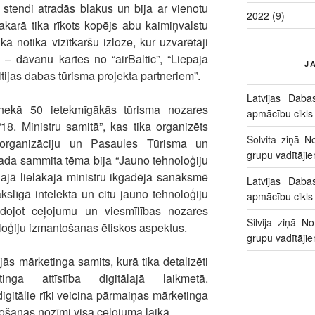
stendi atradās blakus un bija ar vienotu
2022
(9)
vakarā tika rīkots kopējs abu kaimiņvalstu
kā notika vizītkaršu izloze, kur uzvarētāji
 – dāvanu kartes no “airBaltic”, “Liepaja
J
ltijas dabas tūrisma projekta partneriem”.
Latvijas Daba
 nekā 50 ietekmīgākās tūrisma nozares
apmācību cikls
“18. Ministru samitā”, kas tika organizēts
Solvita
ziņā
No
rganizāciju un Pasaules Tūrisma un
grupu vadītāji
da sammita tēma bija “Jauno tehnoloģiju
ajā lielākajā ministru ikgadējā sanāksmē
Latvijas Daba
kslīgā intelekta un citu jauno tehnoloģiju
apmācību cikls
eidojot ceļojumu un viesmīlības nozares
Silvija
ziņā
No
oloģiju izmantošanas ētiskos aspektus.
grupu vadītāji
jās mārketinga samits, kurā tika detalizēti
nga attīstība digitālajā laikmetā.
digitālie rīki veicina pārmaiņas mārketinga
došanas nozīmi visa ceļojuma laikā.