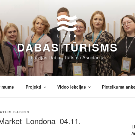
DABAS TŪRISMS
Latvijas Dabas Tūrisma Asociācija
r mums
Projekti
Video lekcijas
Pieteikuma ank
ATIJS BABRIS
Market Londonā 04.11. –
L
A