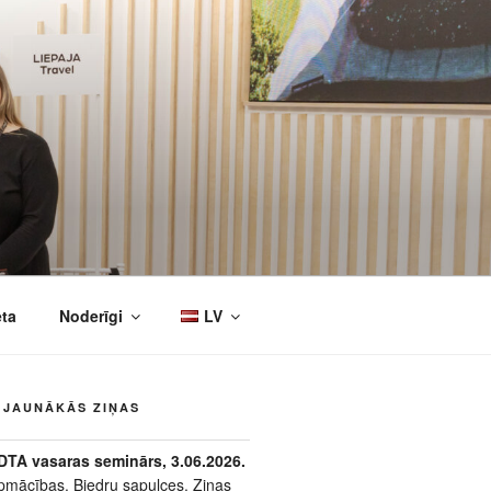
eta
Noderīgi
LV
JAUNĀKĀS ZIŅAS
DTA vasaras seminārs, 3.06.2026.
pmācības
,
Biedru sapulces
,
Ziņas