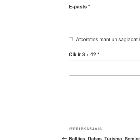
E-pasts
*
Atcerēties mani un saglabāt 
Cik ir 3 + 4?
*
Ziņu
Iepriekšējā
IEPRIEKŠĒJAIS
izvēlne
ziņa:
Baltijas Dabas Tūrisma Semin