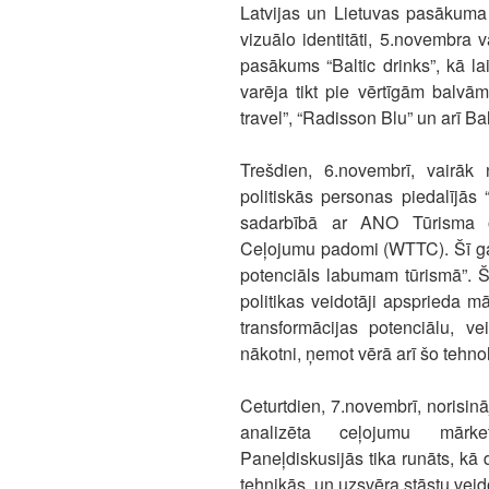
Latvijas un Lietuvas pasākuma 
vizuālo identitāti, 5.novembra 
pasākums “Baltic drinks”, kā lai
varēja tikt pie vērtīgām balvām
travel”, “Radisson Blu” un arī Ba
Trešdien, 6.novembrī, vairāk
politiskās personas piedalījās 
sadarbībā ar ANO Tūrisma o
Ceļojumu padomi (WTTC). Šī ga
potenciāls labumam tūrismā”. Š
politikas veidotāji apsprieda mā
transformācijas potenciālu, v
nākotni, ņemot vērā arī šo tehn
Ceturtdien, 7.novembrī, norisinā
analizēta ceļojumu mārketi
Paneļdiskusijās tika runāts, kā 
tehnikās, un uzsvēra stāstu vei