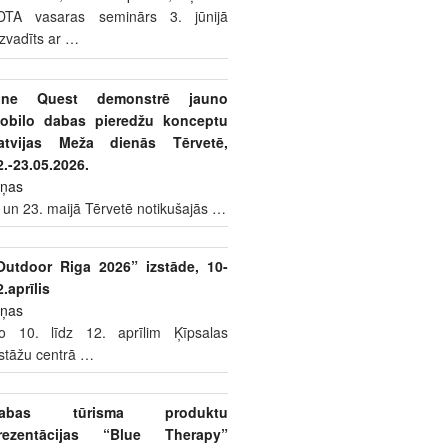
DTA vasaras seminārs 3. jūnijā
izvadīts ar
…
ine Quest demonstrē jauno
obilo dabas pieredžu konceptu
atvijas Meža dienās Tērvetē,
2.-23.05.2026.
iņas
 un 23. maijā Tērvetē notikušajās
…
Outdoor Riga 2026” izstāde, 10-
2.aprīlis
iņas
o 10. līdz 12. aprīlim Ķīpsalas
zstāžu centrā
…
abas tūrisma produktu
rezentācijas “Blue Therapy”