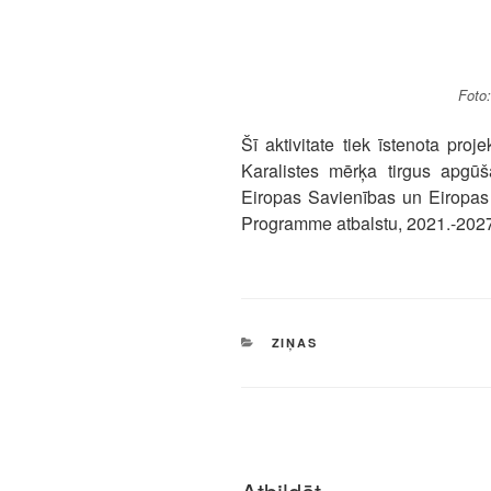
Foto
Šī aktivitate tiek īstenota pro
Karalistes mērķa tirgus apgūš
Eiropas Savienības un Eiropas 
Programme atbalstu, 2021.-2027.
KATEGORIJAS
ZIŅAS