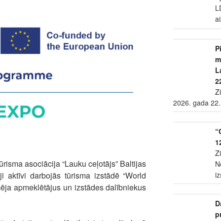
L
a
P
m
L
2
Z
2026. gada 22.
“
1
Z
risma asociācija “Lauku ceļotājs” Baltijas
N
ji aktīvi darbojās tūrisma izstādē “World
i
cēja apmeklētājus un izstādes dalībniekus
D
p