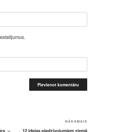
iestatījumus.
Nākamā
NĀKAMAIS
ziņa
ārs –
12 idejas piedzīvojumiem ziemā