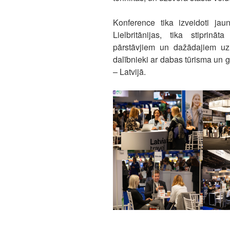
Konference tika izveidoti jaun
Lielbritānijas, tika stiprinā
pārstāvjiem un dažādajiem uzņ
dalībnieki ar dabas tūrisma un 
– Latvijā.