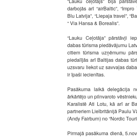
“Lauku ceļotājs” bija pārstāvē
darbojās arī “airBaltic”, “Impro
Blu Latvija”, “Liepaja travel”, “
“ Via Hansa & Borealis”.
“Lauku Ceļotāja” pārstāvji ie
dabas tūrisma piedāvājumu Latvij
citiem tūrisma uzņēmumu pārs
piedalījās arī Baltijas dabas tū
uzsvaru liekot uz savvaļas dabas
ir īpaši iecienītas.
Pasākuma laikā delegācija no
ārkārtējo un pilnvaroto vēstnieku
Karalistē Ati Lotu, kā arī ar B
partneriem Lielbritānijā Paulu 
(Andy Fairburn) no “Nordic Touri
Pirmajā pasākuma dienā, 5.nove