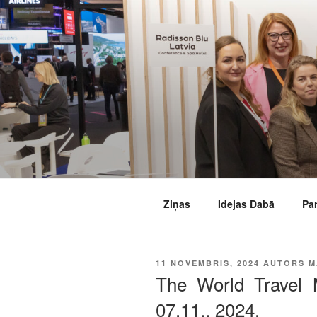
Doties
uz
saturu
Ziņas
Idejas Dabā
Pa
PUBLICĒTS
11 NOVEMBRIS, 2024
AUTORS
M
The World Travel 
07.11., 2024.