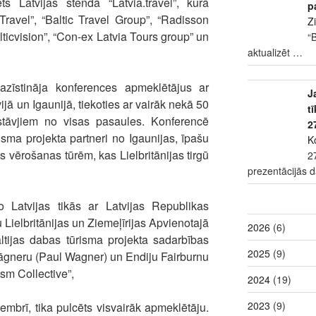
ts Latvijas stendā “Latvia.travel”, kurā
p
 Travel”, “Baltic Travel Group”, “Radisson
Z
Balticvision”, “Con-ex Latvia Tours group” un
“
aktualizēt
…
pazīstināja konferences apmeklētājus ar
J
ā un Igaunijā, tiekoties ar vairāk nekā 50
t
tāvjiem no visas pasaules. Konferencē
2
risma projekta partneri no Igaunijas, īpašu
K
 vērošanas tūrēm, kas Lielbritānijas tirgū
2
prezentācijās 
 Latvijas tikās ar Latvijas Republikas
 Lielbritānijas un Ziemeļīrijas Apvienotajā
2026
(6)
altijas dabas tūrisma projekta sadarbības
2025
(9)
Vāgneru (Paul Wagner) un Endiju Fairburnu
sm Collective”,
2024
(19)
2023
(9)
mbrī, tika pulcēts visvairāk apmeklētāju.