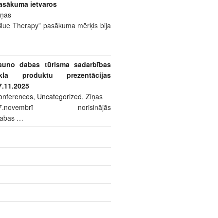
asākuma ietvaros
iņas
Blue Therapy” pasākuma mērķis bija
auno dabas tūrisma sadarbības
īkla produktu prezentācijas
7.11.2025
onferences
,
Uncategorized
,
Ziņas
7.novembrī norisinājās
dabas
…