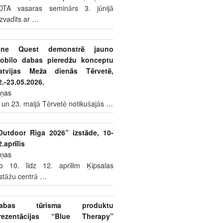
DTA vasaras seminārs 3. jūnijā
izvadīts ar
…
ine Quest demonstrē jauno
obilo dabas pieredžu konceptu
atvijas Meža dienās Tērvetē,
2.-23.05.2026.
iņas
 un 23. maijā Tērvetē notikušajās
…
Outdoor Riga 2026” izstāde, 10-
2.aprīlis
iņas
o 10. līdz 12. aprīlim Ķīpsalas
zstāžu centrā
…
abas tūrisma produktu
rezentācijas “Blue Therapy”