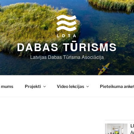
DABAS TŪRISMS
Latvijas Dabas Tūrisma Asociācija
r mums
Projekti
Video lekcijas
Pieteikuma anke
L
A