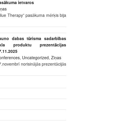
asākuma ietvaros
iņas
Blue Therapy” pasākuma mērķis bija
auno dabas tūrisma sadarbības
īkla produktu prezentācijas
7.11.2025
onferences
,
Uncategorized
,
Ziņas
7.novembrī norisinājās prezentācijās