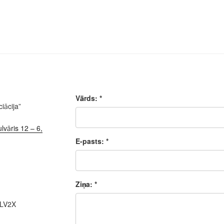
Vārds: *
iācija”
lvāris 12 – 6,
E-pasts: *
Ziņa: *
ALV2X