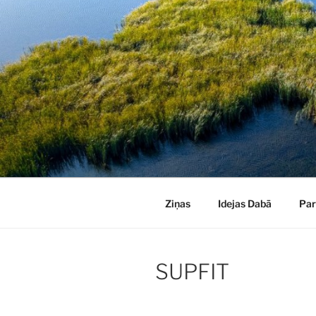
Doties
uz
saturu
Ziņas
Idejas Dabā
Pa
SUPFIT