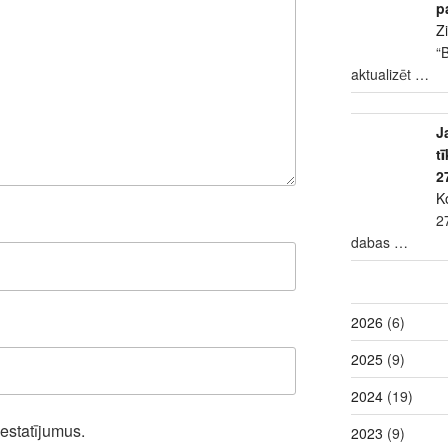
p
Z
“
aktualizēt
…
J
t
2
K
2
dabas
…
2026
(6)
2025
(9)
2024
(19)
iestatījumus.
2023
(9)