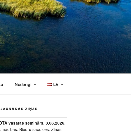
ta
Noderīgi
LV
JAUNĀKĀS ZIŅAS
DTA vasaras seminārs, 3.06.2026.
pmācības
,
Biedru sapulces
,
Ziņas