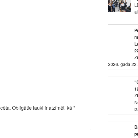
L
a
P
m
L
2
Z
2026. gada 22.
“
1
Z
N
cēta.
Obligātie lauki ir atzīmēti kā
*
i
D
p