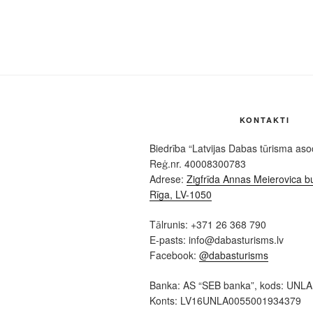
KONTAKTI
Biedrība “Latvijas Dabas tūrisma asoc
Reģ.nr. 40008300783
Adrese:
Zigfrīda Annas Meierovica bu
Rīga, LV-1050
Tālrunis: +371 26 368 790
E-pasts: info@dabasturisms.lv
Facebook:
@dabasturisms
Banka: AS “SEB banka”, kods: UNL
Konts: LV16UNLA0055001934379