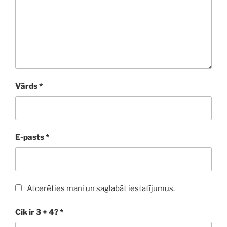
Vārds
*
E-pasts
*
Atcerēties mani un saglabāt iestatījumus.
Cik ir 3 + 4?
*