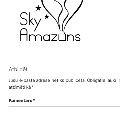
Atbildēt
Jūsu e-pasta adrese netiks publicēta.
Obligātie lauki ir
atzīmēti kā
*
Komentārs
*