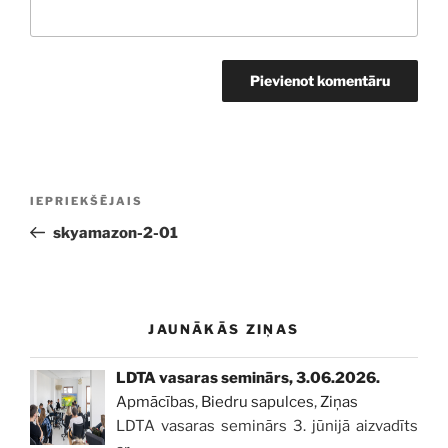
Ziņu
Iepriekšējā
IEPRIEKŠĒJAIS
izvēlne
ziņa:
skyamazon-2-01
JAUNĀKĀS ZIŅAS
LDTA vasaras seminārs, 3.06.2026.
Apmācības
,
Biedru sapulces
,
Ziņas
LDTA vasaras seminārs 3. jūnijā aizvadīts