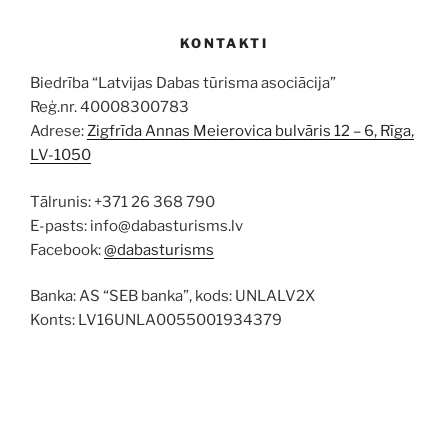
KONTAKTI
Biedrība “Latvijas Dabas tūrisma asociācija”
Reģ.nr. 40008300783
Adrese:
Zigfrīda Annas Meierovica bulvāris 12 – 6, Rīga,
LV-1050
Tālrunis: +371 26 368 790
E-pasts: info@dabasturisms.lv
Facebook:
@dabasturisms
Banka: AS “SEB banka”, kods: UNLALV2X
Konts: LV16UNLA0055001934379