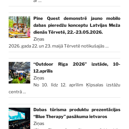
ar
…
Pine Quest demonstrē jauno mobilo
dabas pieredžu konceptu Latvijas Meža
dienās Tērvetē, 22.-23.05.2026.
Ziņas
2026. gada 22. un 23. maijā Tērvetē notikušajās
…
“Outdoor Riga 2026” izstāde, 10-
12.aprīlis
Ziņas
No 10. līdz 12. aprīlim Ķīpsalas izstāžu
centrā
…
Dabas tūrisma produktu prezentācijas
“Blue Therapy” pasākuma ietvaros
Ziņas