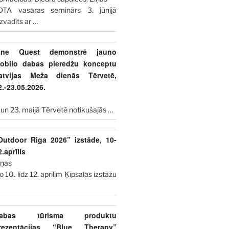
DTA vasaras seminārs 3. jūnijā
izvadīts ar
…
ine Quest demonstrē jauno
obilo dabas pieredžu konceptu
atvijas Meža dienās Tērvetē,
2.-23.05.2026.
 un 23. maijā Tērvetē notikušajās
…
Outdoor Riga 2026” izstāde, 10-
2.aprīlis
iņas
o 10. līdz 12. aprīlim Ķīpsalas izstāžu
abas tūrisma produktu
rezentācijas “Blue Therapy”