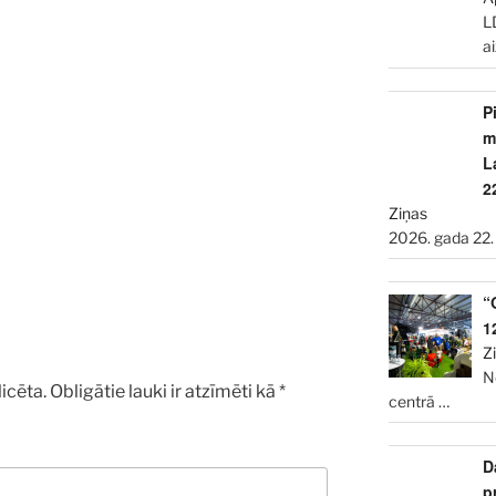
L
a
P
m
L
2
Ziņas
2026. gada 22.
“
1
Z
N
icēta.
Obligātie lauki ir atzīmēti kā
*
centrā
…
D
p