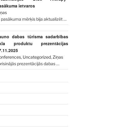
asākuma ietvaros
iņas
 pasākuma mērķis bija aktualizēt
…
auno dabas tūrisma sadarbības
īkla produktu prezentācijas
7.11.2025
onferences
,
Uncategorized
,
Ziņas
risinājās prezentācijās dabas
…