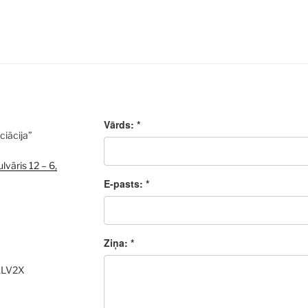
Vārds: *
ciācija”
lvāris 12 – 6,
E-pasts: *
Ziņa: *
ALV2X