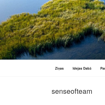
Doties
uz
saturu
Ziņas
Idejas Dabā
Pa
senseofteam