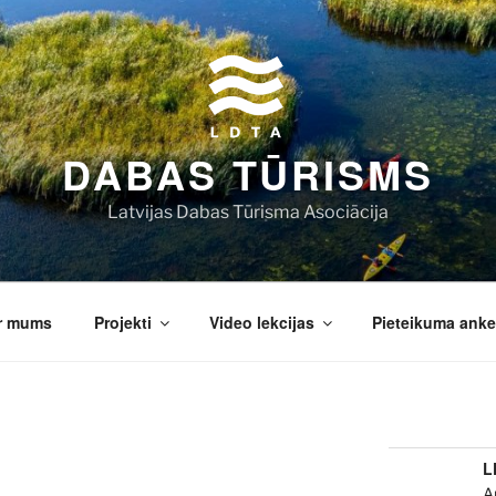
DABAS TŪRISMS
Latvijas Dabas Tūrisma Asociācija
r mums
Projekti
Video lekcijas
Pieteikuma anke
L
A