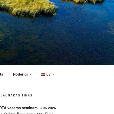
ta
Noderīgi
LV
JAUNĀKĀS ZIŅAS
DTA vasaras seminārs, 3.06.2026.
pmācības
,
Biedru sapulces
,
Ziņas