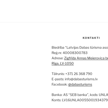
KONTAKTI
Biedrība “Latvijas Dabas tūrisma aso
Reģ.nr. 40008300783
Adrese:
Zigfrīda Annas Meierovica bu
Rīga, LV-1050
Tālrunis: +371 26 368 790
E-pasts: info@dabasturisms.lv
Facebook:
@dabasturisms
Banka: AS “SEB banka”, kods: UNL
Konts: LV16UNLA0055001934379