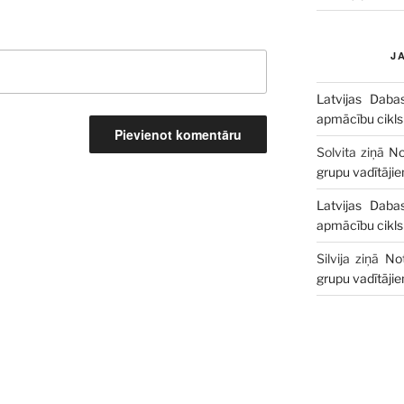
J
Latvijas Daba
apmācību cikls
Solvita
ziņā
No
grupu vadītāji
Latvijas Daba
apmācību cikls
Silvija
ziņā
No
grupu vadītāji