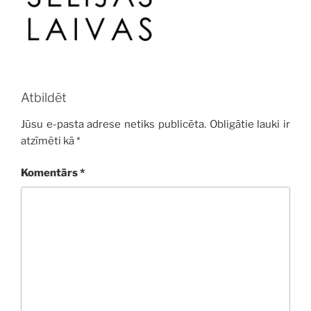
Atbildēt
Jūsu e-pasta adrese netiks publicēta.
Obligātie lauki ir
atzīmēti kā
*
Komentārs
*