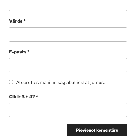
Vārds
*
E-pasts
*
Atcerēties mani un saglabāt iestatījumus.
Cik ir 3 + 4?
*