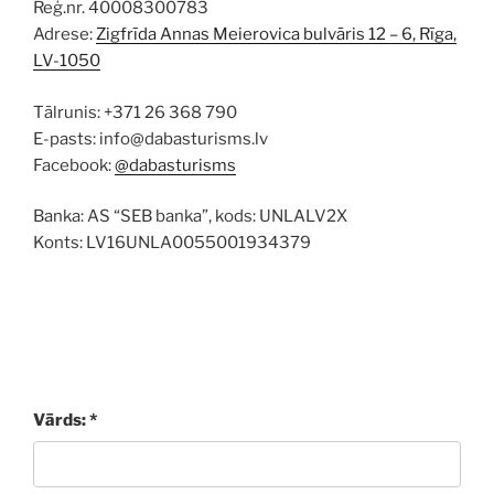
Reģ.nr. 40008300783
Adrese:
Zigfrīda Annas Meierovica bulvāris 12 – 6, Rīga,
LV-1050
Tālrunis: +371 26 368 790
E-pasts: info@dabasturisms.lv
Facebook:
@dabasturisms
Banka: AS “SEB banka”, kods: UNLALV2X
Konts: LV16UNLA0055001934379
Vārds: *