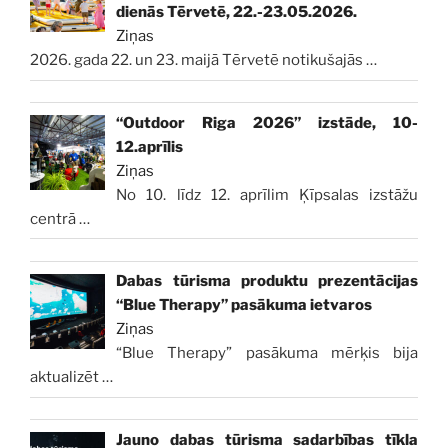
dienās Tērvetē, 22.-23.05.2026.
Ziņas
2026. gada 22. un 23. maijā Tērvetē notikušajās
…
“Outdoor Riga 2026” izstāde, 10-
12.aprīlis
Ziņas
No 10. līdz 12. aprīlim Ķīpsalas izstāžu
centrā
…
Dabas tūrisma produktu prezentācijas
“Blue Therapy” pasākuma ietvaros
Ziņas
“Blue Therapy” pasākuma mērķis bija
aktualizēt
…
Jauno dabas tūrisma sadarbības tīkla