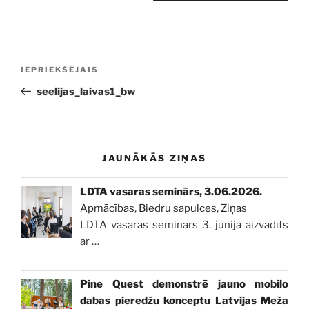
Ziņu
Iepriekšējā
IEPRIEKŠĒJAIS
izvēlne
ziņa:
seelijas_laivas1_bw
JAUNĀKĀS ZIŅAS
LDTA vasaras seminārs, 3.06.2026.
Apmācības
,
Biedru sapulces
,
Ziņas
LDTA vasaras seminārs 3. jūnijā aizvadīts
ar
…
Pine Quest demonstrē jauno mobilo
dabas pieredžu konceptu Latvijas Meža