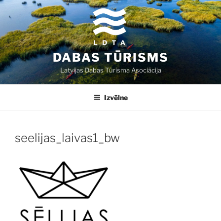
Doties
uz
saturu
DABAS TŪRISMS
Latvijas Dabas Tūrisma Asociācija
Izvēlne
seelijas_laivas1_bw