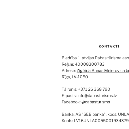
KONTAKTI
Biedrība “Latvijas Dabas tūrisma aso
Reģ.nr. 40008300783
Adrese:
Zigfrīda Annas Meierovica bu
Rīga, LV-1050
Tālrunis: +371 26 368 790
E-pasts: info@dabasturisms.lv
Facebook:
@dabasturisms
Banka: AS “SEB banka”, kods: UNL
Konts: LV16UNLA0055001934379