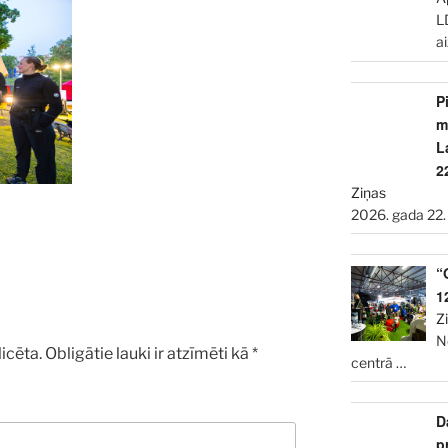
L
a
P
m
L
2
Ziņas
2026. gada 22.
“
1
Z
N
icēta.
Obligātie lauki ir atzīmēti kā
*
centrā
…
D
p