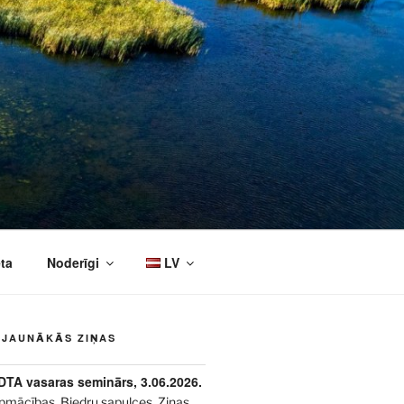
ta
Noderīgi
LV
JAUNĀKĀS ZIŅAS
DTA vasaras seminārs, 3.06.2026.
pmācības
,
Biedru sapulces
,
Ziņas