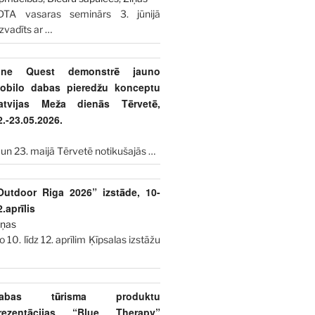
DTA vasaras seminārs 3. jūnijā
izvadīts ar
…
ine Quest demonstrē jauno
obilo dabas pieredžu konceptu
atvijas Meža dienās Tērvetē,
2.-23.05.2026.
 un 23. maijā Tērvetē notikušajās
…
Outdoor Riga 2026” izstāde, 10-
2.aprīlis
iņas
o 10. līdz 12. aprīlim Ķīpsalas izstāžu
abas tūrisma produktu
rezentācijas “Blue Therapy”