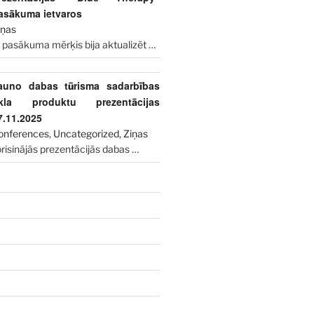
asākuma ietvaros
iņas
 pasākuma mērķis bija aktualizēt
…
auno dabas tūrisma sadarbības
īkla produktu prezentācijas
7.11.2025
onferences
,
Uncategorized
,
Ziņas
risinājās prezentācijās dabas
…