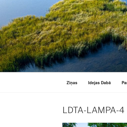
Doties
uz
saturu
Ziņas
Idejas Dabā
Pa
LDTA-LAMPA-4