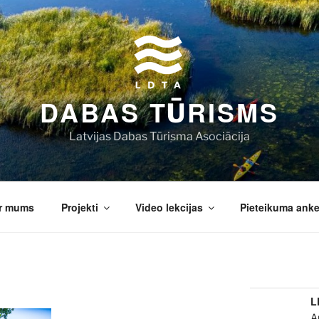
DABAS TŪRISMS
Latvijas Dabas Tūrisma Asociācija
r mums
Projekti
Video lekcijas
Pieteikuma anke
L
A