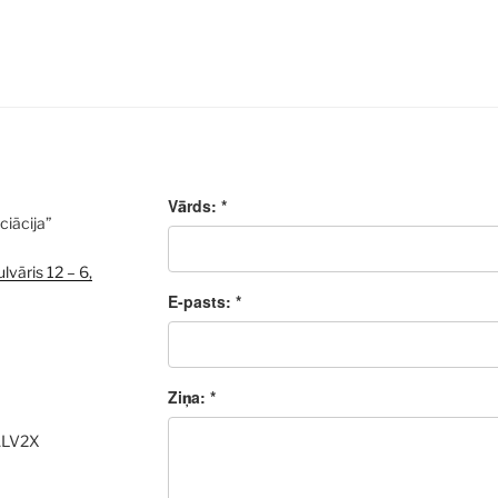
Vārds: *
ciācija”
lvāris 12 – 6,
E-pasts: *
Ziņa: *
ALV2X