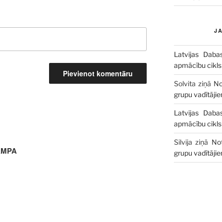
J
Latvijas Daba
apmācību cikls
Solvita
ziņā
No
grupu vadītāji
Latvijas Daba
apmācību cikls
Silvija
ziņā
No
MPA
grupu vadītāji