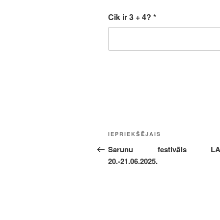
Cik ir 3 + 4?
*
Ziņu
Iepriekšējā
IEPRIEKŠĒJAIS
izvēlne
ziņa:
Sarunu festivāls LA
20.-21.06.2025.