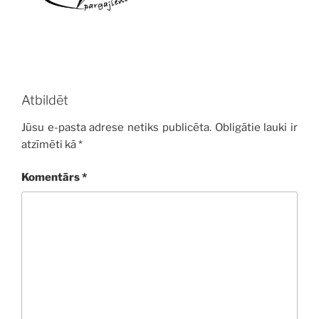
Atbildēt
Jūsu e-pasta adrese netiks publicēta.
Obligātie lauki ir
atzīmēti kā
*
Komentārs
*