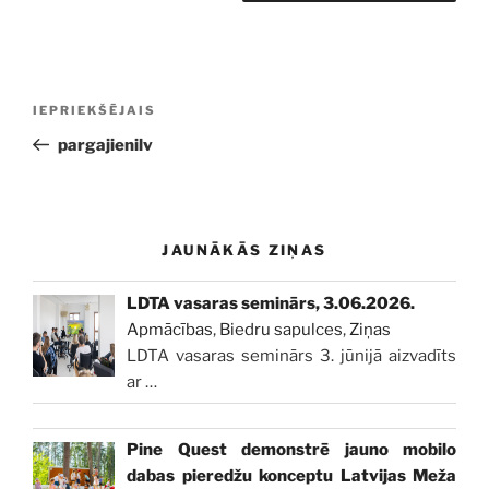
Ziņu
Iepriekšējā
IEPRIEKŠĒJAIS
izvēlne
ziņa:
pargajienilv
JAUNĀKĀS ZIŅAS
LDTA vasaras seminārs, 3.06.2026.
Apmācības
,
Biedru sapulces
,
Ziņas
LDTA vasaras seminārs 3. jūnijā aizvadīts
ar
…
Pine Quest demonstrē jauno mobilo
dabas pieredžu konceptu Latvijas Meža