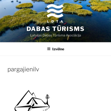
Doties
uz
saturu
DABAS TŪRISMS
Latvijas Dabas Tūrisma Asociācija
Izvēlne
pargajienilv