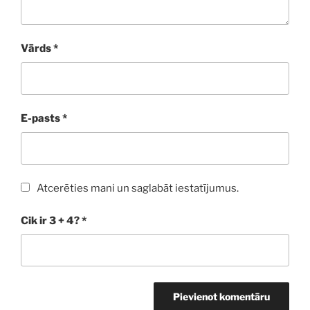
Vārds
*
E-pasts
*
Atcerēties mani un saglabāt iestatījumus.
Cik ir 3 + 4?
*