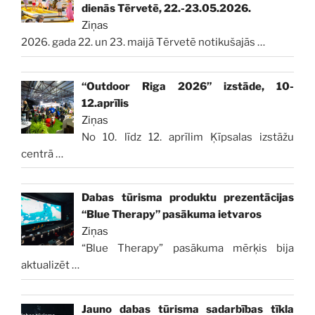
dienās Tērvetē, 22.-23.05.2026.
Ziņas
2026. gada 22. un 23. maijā Tērvetē notikušajās
…
“Outdoor Riga 2026” izstāde, 10-
12.aprīlis
Ziņas
No 10. līdz 12. aprīlim Ķīpsalas izstāžu
centrā
…
Dabas tūrisma produktu prezentācijas
“Blue Therapy” pasākuma ietvaros
Ziņas
“Blue Therapy” pasākuma mērķis bija
aktualizēt
…
Jauno dabas tūrisma sadarbības tīkla