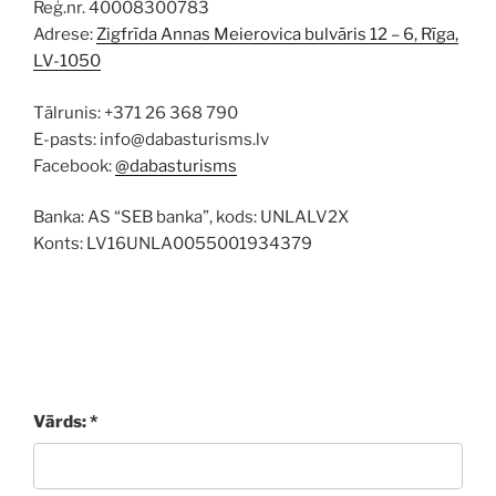
Reģ.nr. 40008300783
Adrese:
Zigfrīda Annas Meierovica bulvāris 12 – 6, Rīga,
LV-1050
Tālrunis: +371 26 368 790
E-pasts: info@dabasturisms.lv
Facebook:
@dabasturisms
Banka: AS “SEB banka”, kods: UNLALV2X
Konts: LV16UNLA0055001934379
Vārds: *