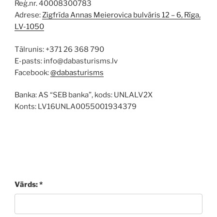
Reģ.nr. 40008300783
Adrese:
Zigfrīda Annas Meierovica bulvāris 12 – 6, Rīga,
LV-1050
Tālrunis: +371 26 368 790
E-pasts: info@dabasturisms.lv
Facebook:
@dabasturisms
Banka: AS “SEB banka”, kods: UNLALV2X
Konts: LV16UNLA0055001934379
Vārds: *