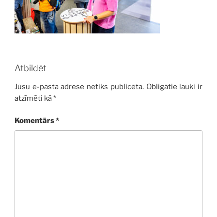
Atbildēt
Jūsu e-pasta adrese netiks publicēta.
Obligātie lauki ir
atzīmēti kā
*
Komentārs
*