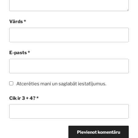
Vārds
*
E-pasts
*
Atcerēties mani un saglabāt iestatījumus.
Cik ir 3 + 4?
*