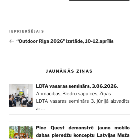
Ziņu
Iepriekšējā
IEPRIEKŠĒJAIS
izvēlne
ziņa:
“Outdoor Riga 2026” izstāde, 10-12.aprīlis
JAUNĀKĀS ZIŅAS
LDTA vasaras seminārs, 3.06.2026.
Apmācības
,
Biedru sapulces
,
Ziņas
LDTA vasaras seminārs 3. jūnijā aizvadīts
ar
…
Pine Quest demonstrē jauno mobilo
dabas pieredžu konceptu Latvijas Meža