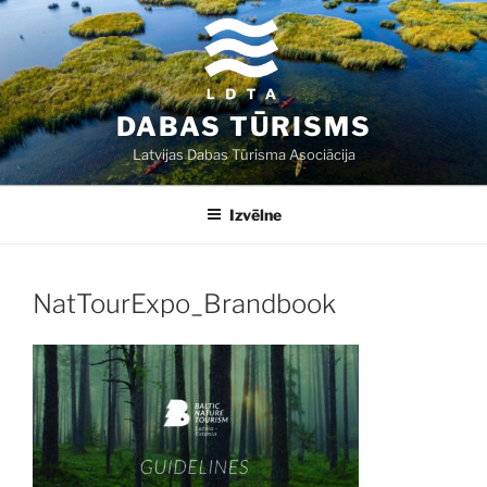
Doties
uz
saturu
DABAS TŪRISMS
Latvijas Dabas Tūrisma Asociācija
Izvēlne
NatTourExpo_Brandbook