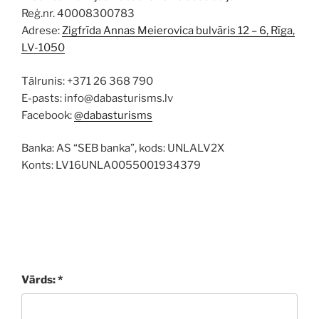
Reģ.nr. 40008300783
Adrese:
Zigfrīda Annas Meierovica bulvāris 12 – 6, Rīga,
LV-1050
Tālrunis: +371 26 368 790
E-pasts: info@dabasturisms.lv
Facebook:
@dabasturisms
Banka: AS “SEB banka”, kods: UNLALV2X
Konts: LV16UNLA0055001934379
Vārds: *