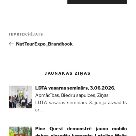
Ziņu
Iepriekšējā
IEPRIEKŠĒJAIS
izvēlne
ziņa:
NatTourExpo_Brandbook
JAUNĀKĀS ZIŅAS
LDTA vasaras seminārs, 3.06.2026.
Apmācības
,
Biedru sapulces
,
Ziņas
LDTA vasaras seminārs 3. jūnijā aizvadīts
ar
…
Pine Quest demonstrē jauno mobilo