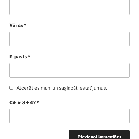
Vārds
*
E-pasts
*
Atcerēties mani un saglabāt iestatījumus.
Cik ir 3 + 4?
*