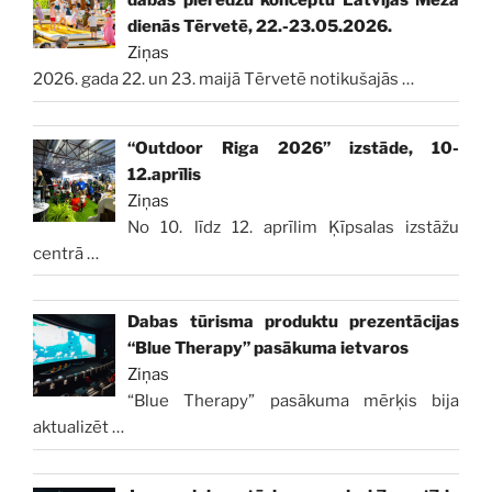
dabas pieredžu konceptu Latvijas Meža
dienās Tērvetē, 22.-23.05.2026.
Ziņas
2026. gada 22. un 23. maijā Tērvetē notikušajās
…
“Outdoor Riga 2026” izstāde, 10-
12.aprīlis
Ziņas
No 10. līdz 12. aprīlim Ķīpsalas izstāžu
centrā
…
Dabas tūrisma produktu prezentācijas
“Blue Therapy” pasākuma ietvaros
Ziņas
“Blue Therapy” pasākuma mērķis bija
aktualizēt
…