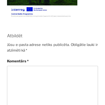
Atbildēt
Jūsu e-pasta adrese netiks publicēta.
Obligātie lauki ir
atzīmēti kā
*
Komentārs
*