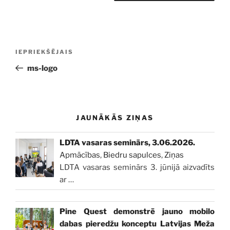
Ziņu
Iepriekšējā
IEPRIEKŠĒJAIS
izvēlne
ziņa:
ms-logo
JAUNĀKĀS ZIŅAS
LDTA vasaras seminārs, 3.06.2026.
Apmācības
,
Biedru sapulces
,
Ziņas
LDTA vasaras seminārs 3. jūnijā aizvadīts
ar
…
Pine Quest demonstrē jauno mobilo
dabas pieredžu konceptu Latvijas Meža