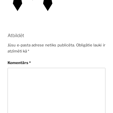
Atbildēt
Jūsu e-pasta adrese netiks publicēta.
Obligātie lauki ir
atzīmēti kā
*
Komentārs
*