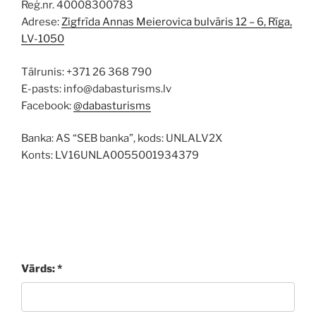
Reģ.nr. 40008300783
Adrese:
Zigfrīda Annas Meierovica bulvāris 12 – 6, Rīga,
LV-1050
Tālrunis: +371 26 368 790
E-pasts: info@dabasturisms.lv
Facebook:
@dabasturisms
Banka: AS “SEB banka”, kods: UNLALV2X
Konts: LV16UNLA0055001934379
Vārds: *