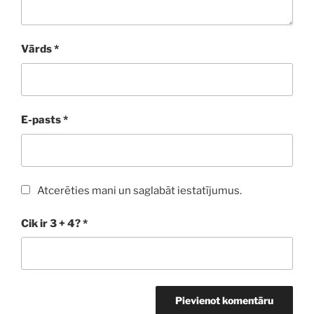
Vārds
*
E-pasts
*
Atcerēties mani un saglabāt iestatījumus.
Cik ir 3 + 4?
*