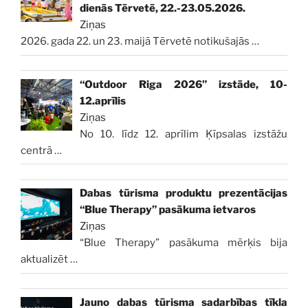
dienās Tērvetē, 22.-23.05.2026.
Ziņas
2026. gada 22. un 23. maijā Tērvetē notikušajās
…
“Outdoor Riga 2026” izstāde, 10-
12.aprīlis
Ziņas
No 10. līdz 12. aprīlim Ķīpsalas izstāžu
centrā
…
Dabas tūrisma produktu prezentācijas
“Blue Therapy” pasākuma ietvaros
Ziņas
“Blue Therapy” pasākuma mērķis bija
aktualizēt
…
Jauno dabas tūrisma sadarbības tīkla