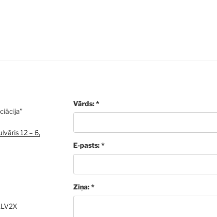
Vārds: *
ciācija”
lvāris 12 – 6,
E-pasts: *
Ziņa: *
ALV2X