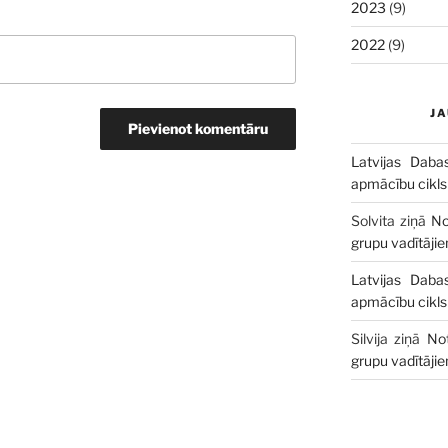
2023
(9)
2022
(9)
J
Latvijas Daba
apmācību cikls
Solvita
ziņā
No
grupu vadītāji
Latvijas Daba
apmācību cikls
Silvija
ziņā
No
grupu vadītāji