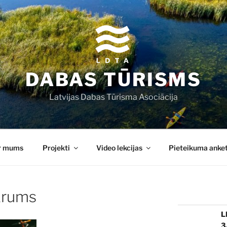
DABAS TŪRISMS
Latvijas Dabas Tūrisma Asociācija
r mums
Projekti
Video lekcijas
Pieteikuma anke
krums
L
3