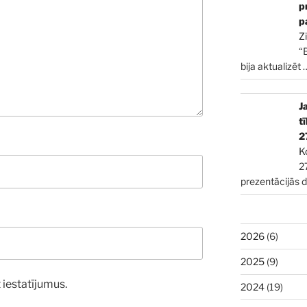
p
p
Z
“
bija aktualizēt
J
t
2
K
2
prezentācijās 
2026
(6)
2025
(9)
 iestatījumus.
2024
(19)