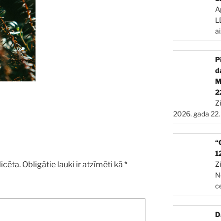
A
L
a
P
d
2
Z
2026. gada 22.
“
1
Z
icēta.
Obligātie lauki ir atzīmēti kā
*
N
c
D