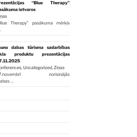
rezentācijas “Blue Therapy”
asākuma ietvaros
iņas
Blue Therapy” pasākuma mērķis
…
auno dabas tūrisma sadarbības
īkla produktu prezentācijas
7.11.2025
onferences
,
Uncategorized
,
Ziņas
7.novembrī norisinājās
dabas
…