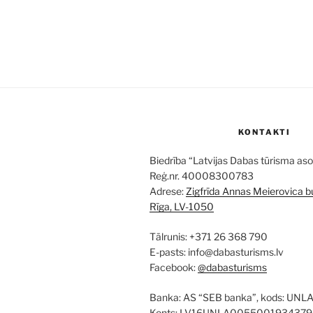
KONTAKTI
Biedrība “Latvijas Dabas tūrisma aso
Reģ.nr. 40008300783
Adrese:
Zigfrīda Annas Meierovica bu
Rīga, LV-1050
Tālrunis: +371 26 368 790
E-pasts: info@dabasturisms.lv
Facebook:
@dabasturisms
Banka: AS “SEB banka”, kods: UNL
Konts: LV16UNLA0055001934379