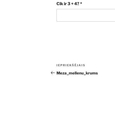
Cik ir 3 + 4?
*
Ziņu
Iepriekšējā
IEPRIEKŠĒJAIS
izvēlne
ziņa:
Meza_mellenu_krums