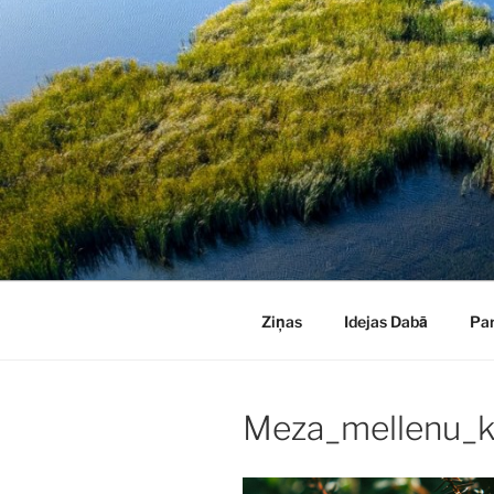
Doties
uz
saturu
Ziņas
Idejas Dabā
Pa
Meza_mellenu_