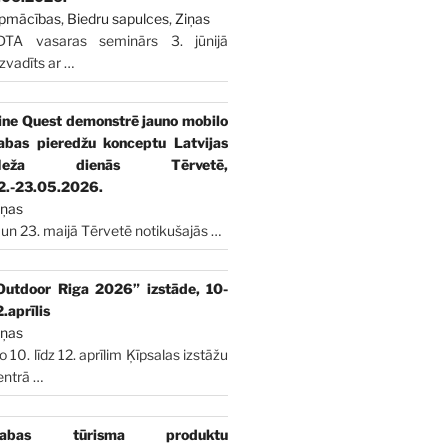
pmācības
,
Biedru sapulces
,
Ziņas
DTA vasaras seminārs 3. jūnijā
izvadīts ar
…
ine Quest demonstrē jauno mobilo
abas pieredžu konceptu Latvijas
Meža dienās Tērvetē,
2.-23.05.2026.
iņas
 un 23. maijā Tērvetē notikušajās
…
Outdoor Riga 2026” izstāde, 10-
2.aprīlis
iņas
o 10. līdz 12. aprīlim Ķīpsalas izstāžu
entrā
…
abas tūrisma produktu