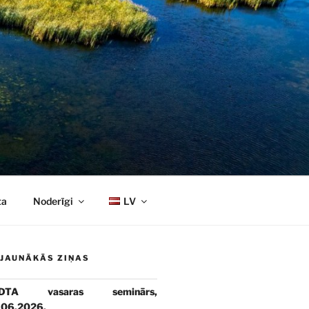
ta
Noderīgi
LV
JAUNĀKĀS ZIŅAS
DTA vasaras seminārs,
.06.2026.