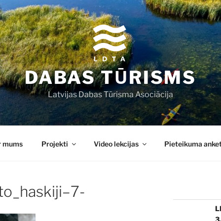
DABAS TŪRISMS
Latvijas Dabas Tūrisma Asociācija
r mums
Projekti
Video lekcijas
Pieteikuma anke
to_haskiji–7-
L
3