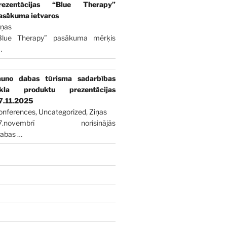
rezentācijas “Blue Therapy”
asākuma ietvaros
iņas
Blue Therapy” pasākuma mērķis
…
auno dabas tūrisma sadarbības
īkla produktu prezentācijas
7.11.2025
onferences
,
Uncategorized
,
Ziņas
7.novembrī norisinājās
dabas
…