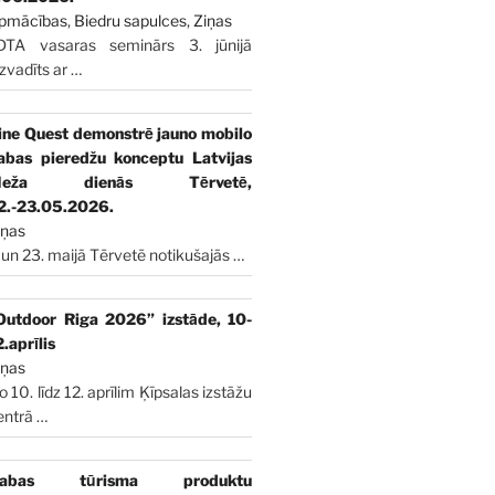
pmācības
,
Biedru sapulces
,
Ziņas
DTA vasaras seminārs 3. jūnijā
izvadīts ar
…
ine Quest demonstrē jauno mobilo
abas pieredžu konceptu Latvijas
Meža dienās Tērvetē,
2.-23.05.2026.
iņas
 un 23. maijā Tērvetē notikušajās
…
Outdoor Riga 2026” izstāde, 10-
2.aprīlis
iņas
o 10. līdz 12. aprīlim Ķīpsalas izstāžu
entrā
…
abas tūrisma produktu