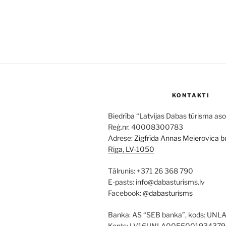
KONTAKTI
Biedrība “Latvijas Dabas tūrisma aso
Reģ.nr. 40008300783
Adrese:
Zigfrīda Annas Meierovica bu
Rīga, LV-1050
Tālrunis: +371 26 368 790
E-pasts: info@dabasturisms.lv
Facebook:
@dabasturisms
Banka: AS “SEB banka”, kods: UNL
Konts: LV16UNLA0055001934379