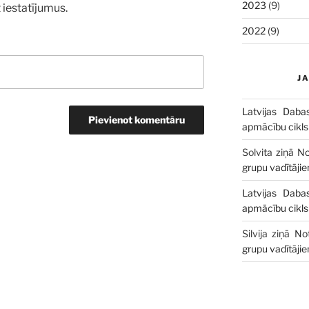
2023
(9)
 iestatījumus.
2022
(9)
J
Latvijas Daba
apmācību cikls
Solvita
ziņā
No
grupu vadītāji
Latvijas Daba
apmācību cikls
Silvija
ziņā
No
grupu vadītāji