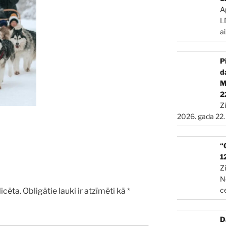
A
L
a
P
d
2
Z
2026. gada 22.
“
1
Z
N
c
icēta.
Obligātie lauki ir atzīmēti kā
*
D