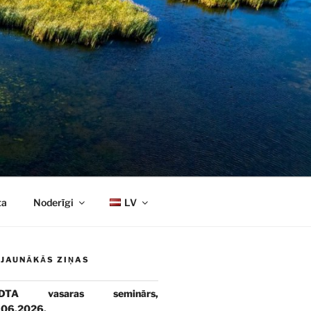
ta
Noderīgi
LV
JAUNĀKĀS ZIŅAS
DTA vasaras seminārs,
.06.2026.