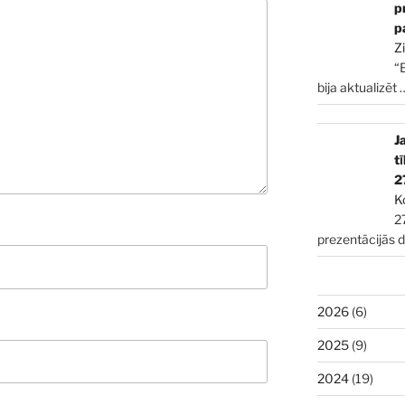
p
p
Z
“
bija aktualizēt
J
t
2
K
2
prezentācijās 
2026
(6)
2025
(9)
2024
(19)