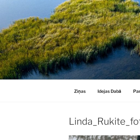
Doties
uz
saturu
Ziņas
Idejas Dabā
Pa
Linda_Rukite_fo