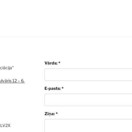
Vārds: *
ciācija”
lvāris 12 – 6,
E-pasts: *
Ziņa: *
ALV2X