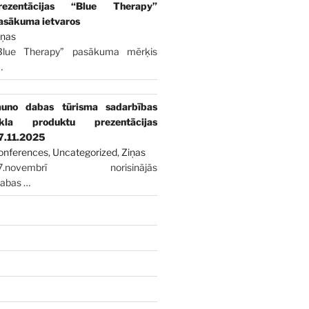
rezentācijas “Blue Therapy”
asākuma ietvaros
iņas
Blue Therapy” pasākuma mērķis
…
auno dabas tūrisma sadarbības
īkla produktu prezentācijas
7.11.2025
onferences
,
Uncategorized
,
Ziņas
7.novembrī norisinājās
dabas
…