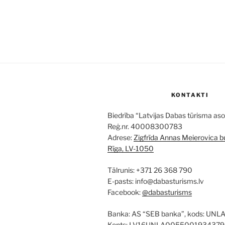
KONTAKTI
Biedrība “Latvijas Dabas tūrisma aso
Reģ.nr. 40008300783
Adrese:
Zigfrīda Annas Meierovica bu
Rīga, LV-1050
Tālrunis: +371 26 368 790
E-pasts: info@dabasturisms.lv
Facebook:
@dabasturisms
Banka: AS “SEB banka”, kods: UNL
Konts: LV16UNLA0055001934379