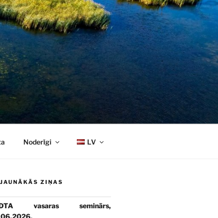
ta
Noderīgi
LV
JAUNĀKĀS ZIŅAS
DTA vasaras seminārs,
.06.2026.