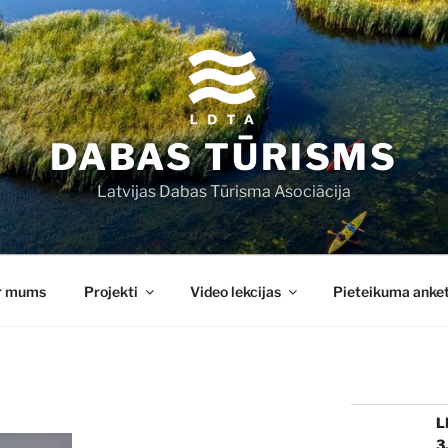
DABAS TŪRISMS
Latvijas Dabas Tūrisma Asociācija
r mums
Projekti
Video lekcijas
Pieteikuma anke
L
3