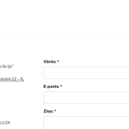
Vārds: *
ciācija”
lvāris 12 – 6,
E-pasts: *
Ziņa: *
ALV2X