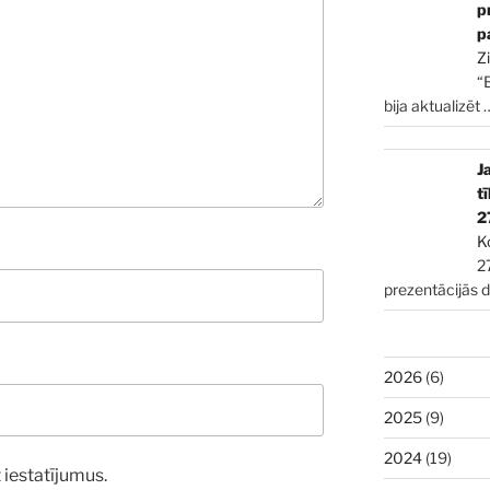
p
p
Z
“
bija aktualizēt
J
t
2
K
2
prezentācijās 
2026
(6)
2025
(9)
2024
(19)
 iestatījumus.