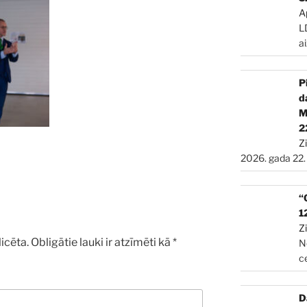
A
L
a
P
d
2
Z
2026. gada 22.
“
1
Z
icēta.
Obligātie lauki ir atzīmēti kā
*
N
c
D