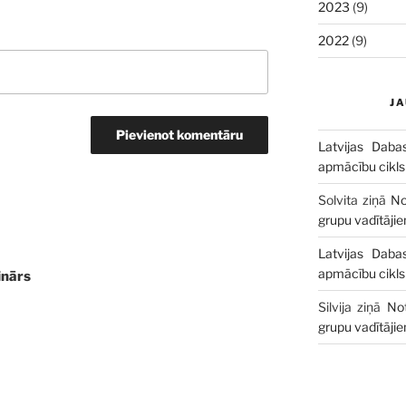
2023
(9)
2022
(9)
J
Latvijas Daba
apmācību cikls
Solvita
ziņā
No
grupu vadītāji
Latvijas Daba
apmācību cikls
nārs
Silvija
ziņā
No
grupu vadītāji