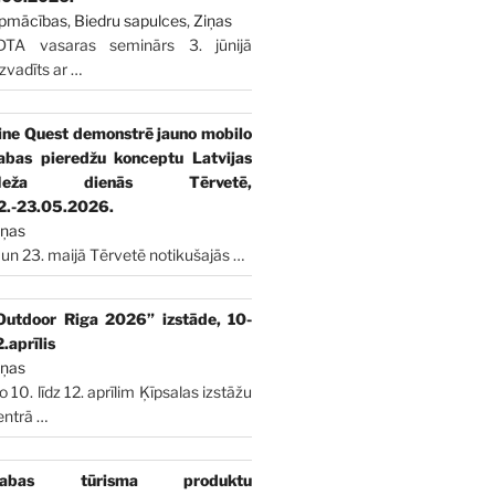
pmācības
,
Biedru sapulces
,
Ziņas
DTA vasaras seminārs 3. jūnijā
izvadīts ar
…
ine Quest demonstrē jauno mobilo
abas pieredžu konceptu Latvijas
Meža dienās Tērvetē,
2.-23.05.2026.
iņas
 un 23. maijā Tērvetē notikušajās
…
Outdoor Riga 2026” izstāde, 10-
2.aprīlis
iņas
o 10. līdz 12. aprīlim Ķīpsalas izstāžu
entrā
…
abas tūrisma produktu