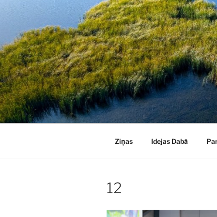
Doties
uz
saturu
Ziņas
Idejas Dabā
Pa
12