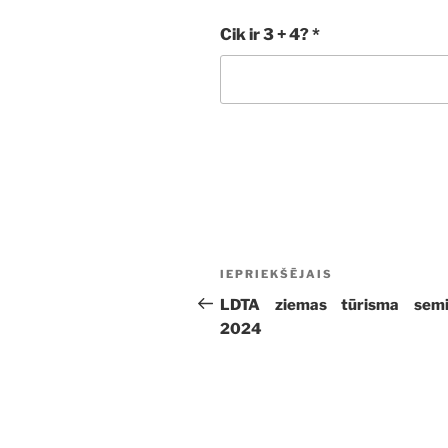
Cik ir 3 + 4?
*
Ziņu
Iepriekšējā
IEPRIEKŠĒJAIS
izvēlne
ziņa:
LDTA ziemas tūrisma semi
2024