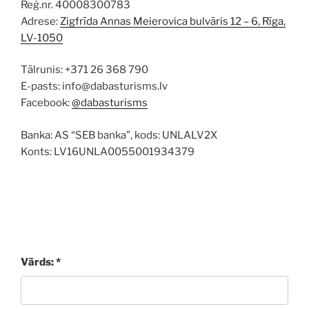
Reģ.nr. 40008300783
Adrese:
Zigfrīda Annas Meierovica bulvāris 12 – 6, Rīga,
LV-1050
Tālrunis: +371 26 368 790
E-pasts: info@dabasturisms.lv
Facebook:
@dabasturisms
Banka: AS “SEB banka”, kods: UNLALV2X
Konts: LV16UNLA0055001934379
Vārds: *