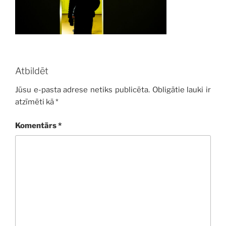
Atbildēt
Jūsu e-pasta adrese netiks publicēta.
Obligātie lauki ir
atzīmēti kā
*
Komentārs
*