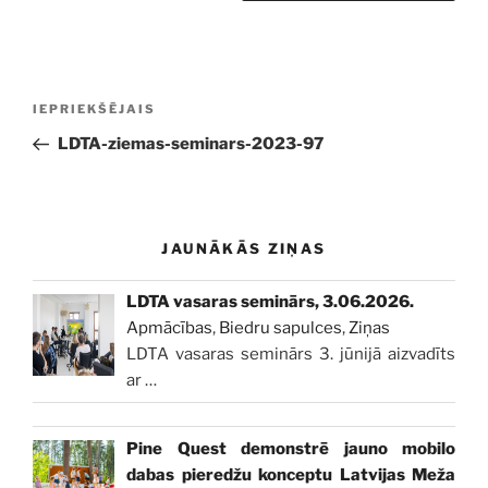
Ziņu
Iepriekšējā
IEPRIEKŠĒJAIS
izvēlne
ziņa:
LDTA-ziemas-seminars-2023-97
JAUNĀKĀS ZIŅAS
LDTA vasaras seminārs, 3.06.2026.
Apmācības
,
Biedru sapulces
,
Ziņas
LDTA vasaras seminārs 3. jūnijā aizvadīts
ar
…
Pine Quest demonstrē jauno mobilo
dabas pieredžu konceptu Latvijas Meža