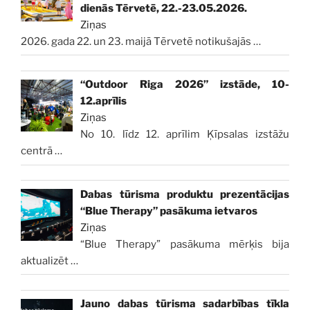
dienās Tērvetē, 22.-23.05.2026.
Ziņas
2026. gada 22. un 23. maijā Tērvetē notikušajās
…
“Outdoor Riga 2026” izstāde, 10-
12.aprīlis
Ziņas
No 10. līdz 12. aprīlim Ķīpsalas izstāžu
centrā
…
Dabas tūrisma produktu prezentācijas
“Blue Therapy” pasākuma ietvaros
Ziņas
“Blue Therapy” pasākuma mērķis bija
aktualizēt
…
Jauno dabas tūrisma sadarbības tīkla