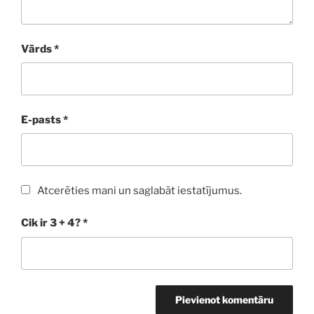
Vārds
*
E-pasts
*
Atcerēties mani un saglabāt iestatījumus.
Cik ir 3 + 4?
*