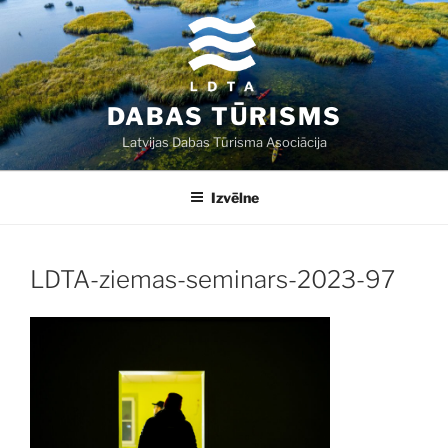
Doties
uz
saturu
DABAS TŪRISMS
Latvijas Dabas Tūrisma Asociācija
Izvēlne
LDTA-ziemas-seminars-2023-97