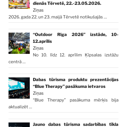
dienās Tērvetē, 22.-23.05.2026.
Ziņas
2026. gada 22. un 23. maijā Tērvetē notikušajās
…
“Outdoor Riga 2026” izstāde, 10-
12.aprīlis
Ziņas
No 10. līdz 12. aprīlim Ķīpsalas izstāžu
centrā
…
Dabas tūrisma produktu prezentācijas
“Blue Therapy” pasākuma ietvaros
Ziņas
“Blue Therapy” pasākuma mērķis bija
aktualizēt
…
Jauno dabas tūrisma sadarbības tīkla