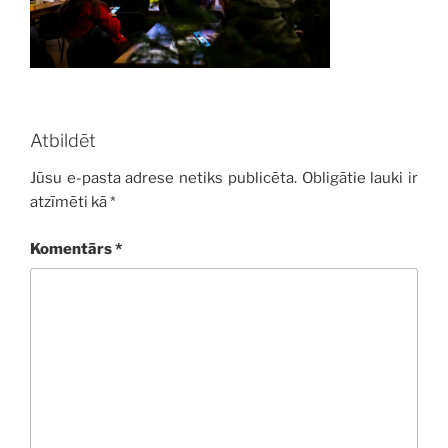
Atbildēt
Jūsu e-pasta adrese netiks publicēta.
Obligātie lauki ir
atzīmēti kā
*
Komentārs
*