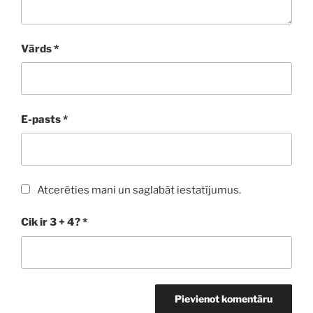
Vārds
*
E-pasts
*
Atcerēties mani un saglabāt iestatījumus.
Cik ir 3 + 4?
*