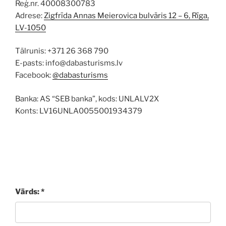
Reģ.nr. 40008300783
Adrese:
Zigfrīda Annas Meierovica bulvāris 12 – 6, Rīga,
LV-1050
Tālrunis: +371 26 368 790
E-pasts: info@dabasturisms.lv
Facebook:
@dabasturisms
Banka: AS “SEB banka”, kods: UNLALV2X
Konts: LV16UNLA0055001934379
Vārds: *