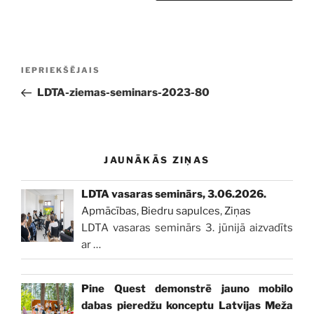
Ziņu
Iepriekšējā
IEPRIEKŠĒJAIS
izvēlne
ziņa:
LDTA-ziemas-seminars-2023-80
JAUNĀKĀS ZIŅAS
LDTA vasaras seminārs, 3.06.2026.
Apmācības
,
Biedru sapulces
,
Ziņas
LDTA vasaras seminārs 3. jūnijā aizvadīts
ar
…
Pine Quest demonstrē jauno mobilo
dabas pieredžu konceptu Latvijas Meža