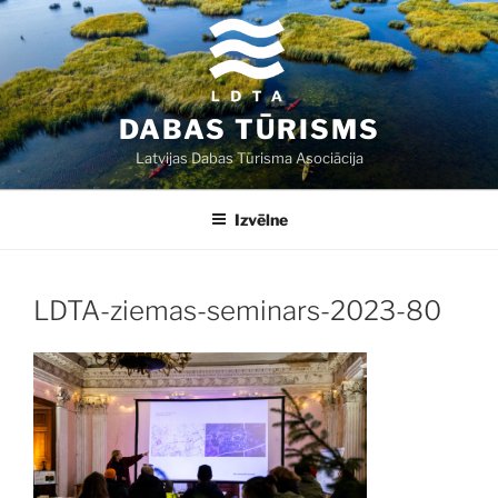
Doties
uz
saturu
DABAS TŪRISMS
Latvijas Dabas Tūrisma Asociācija
Izvēlne
LDTA-ziemas-seminars-2023-80