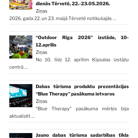
dienās Tērvetē, 22.-23.05.2026.
Ziņas
2026. gada 22. un 23. maijā Tērvetē notikušajās
…
“Outdoor Riga 2026” izstāde, 10-
12.aprīlis
Ziņas
No 10. līdz 12. aprīlim Ķīpsalas izstāžu
centrā
…
Dabas tūrisma produktu prezentācijas
“Blue Therapy” pasākuma ietvaros
Ziņas
“Blue Therapy” pasākuma mērķis bija
aktualizēt
…
Jauno dabas tūrisma sadarbības tīkla