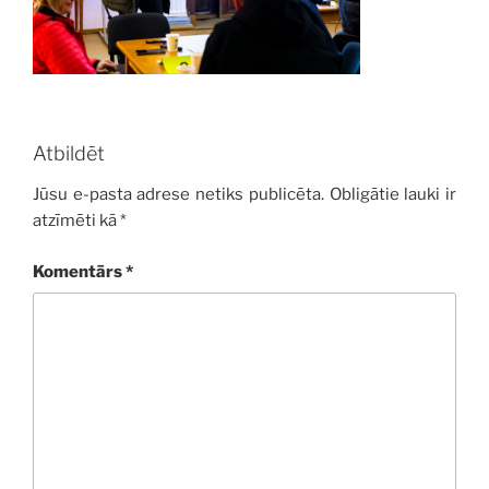
Atbildēt
Jūsu e-pasta adrese netiks publicēta.
Obligātie lauki ir
atzīmēti kā
*
Komentārs
*