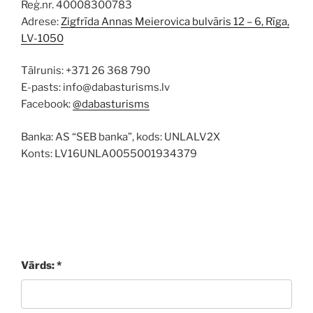
Reģ.nr. 40008300783
Adrese:
Zigfrīda Annas Meierovica bulvāris 12 – 6, Rīga,
LV-1050
Tālrunis: +371 26 368 790
E-pasts: info@dabasturisms.lv
Facebook:
@dabasturisms
Banka: AS “SEB banka”, kods: UNLALV2X
Konts: LV16UNLA0055001934379
Vārds: *