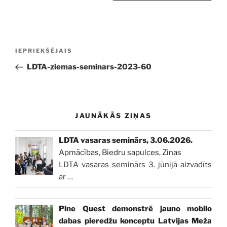
Ziņu
Iepriekšējā
IEPRIEKŠĒJAIS
izvēlne
ziņa:
LDTA-ziemas-seminars-2023-60
JAUNĀKĀS ZIŅAS
LDTA vasaras seminārs, 3.06.2026.
Apmācības
,
Biedru sapulces
,
Ziņas
LDTA vasaras seminārs 3. jūnijā aizvadīts
ar
…
Pine Quest demonstrē jauno mobilo
dabas pieredžu konceptu Latvijas Meža