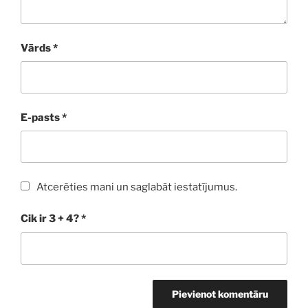
Vārds
*
E-pasts
*
Atcerēties mani un saglabāt iestatījumus.
Cik ir 3 + 4?
*