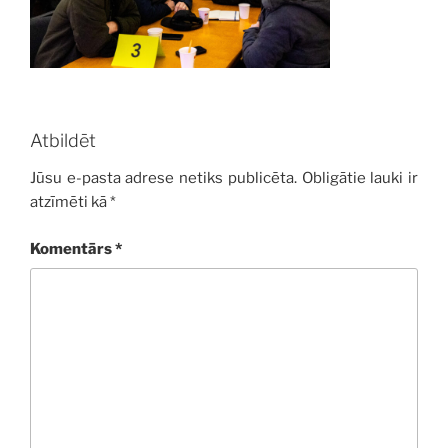
Atbildēt
Jūsu e-pasta adrese netiks publicēta.
Obligātie lauki ir
atzīmēti kā
*
Komentārs
*