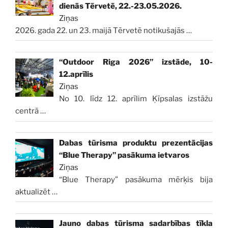
dienās Tērvetē, 22.-23.05.2026.
Ziņas
2026. gada 22. un 23. maijā Tērvetē notikušajās
…
“Outdoor Riga 2026” izstāde, 10-
12.aprīlis
Ziņas
No 10. līdz 12. aprīlim Ķīpsalas izstāžu
centrā
…
Dabas tūrisma produktu prezentācijas
“Blue Therapy” pasākuma ietvaros
Ziņas
“Blue Therapy” pasākuma mērķis bija
aktualizēt
…
Jauno dabas tūrisma sadarbības tīkla