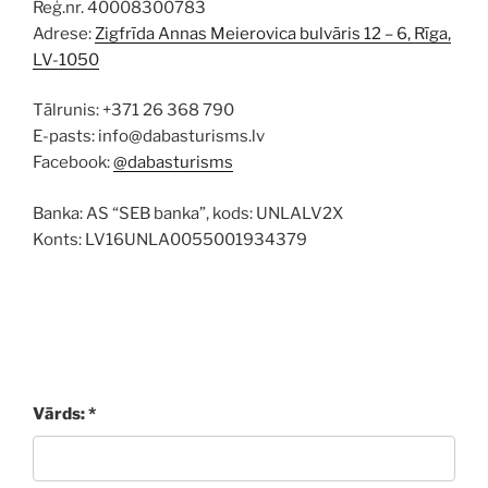
Reģ.nr. 40008300783
Adrese:
Zigfrīda Annas Meierovica bulvāris 12 – 6, Rīga,
LV-1050
Tālrunis: +371 26 368 790
E-pasts: info@dabasturisms.lv
Facebook:
@dabasturisms
Banka: AS “SEB banka”, kods: UNLALV2X
Konts: LV16UNLA0055001934379
Vārds: *