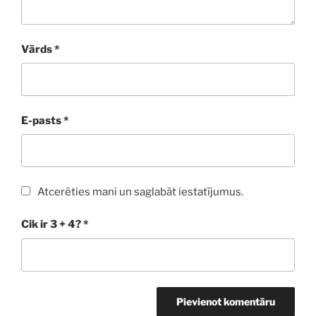
Vārds
*
E-pasts
*
Atcerēties mani un saglabāt iestatījumus.
Cik ir 3 + 4?
*