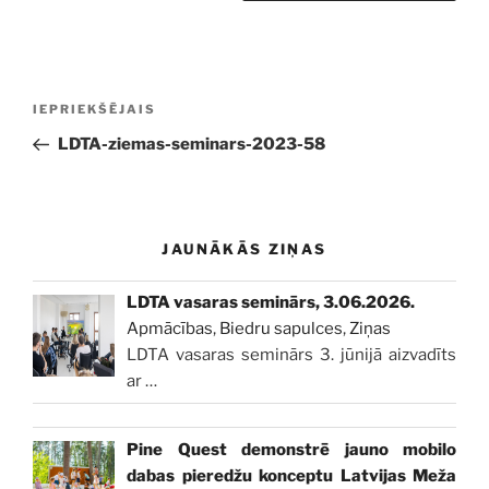
Ziņu
Iepriekšējā
IEPRIEKŠĒJAIS
izvēlne
ziņa:
LDTA-ziemas-seminars-2023-58
JAUNĀKĀS ZIŅAS
LDTA vasaras seminārs, 3.06.2026.
Apmācības
,
Biedru sapulces
,
Ziņas
LDTA vasaras seminārs 3. jūnijā aizvadīts
ar
…
Pine Quest demonstrē jauno mobilo
dabas pieredžu konceptu Latvijas Meža