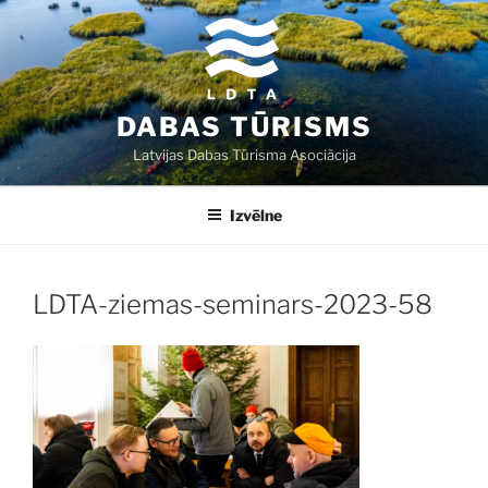
Doties
uz
saturu
DABAS TŪRISMS
Latvijas Dabas Tūrisma Asociācija
Izvēlne
LDTA-ziemas-seminars-2023-58