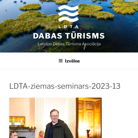
Doties
uz
saturu
DABAS TŪRISMS
Latvijas Dabas Tūrisma Asociācija
Izvēlne
LDTA-ziemas-seminars-2023-13