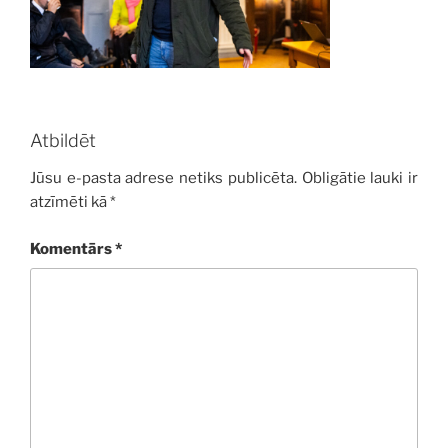
Atbildēt
Jūsu e-pasta adrese netiks publicēta.
Obligātie lauki ir
atzīmēti kā
*
Komentārs
*