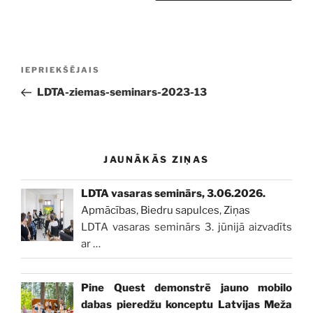
Ziņu
Iepriekšējā
IEPRIEKŠĒJAIS
izvēlne
ziņa:
LDTA-ziemas-seminars-2023-13
JAUNĀKĀS ZIŅAS
LDTA vasaras seminārs, 3.06.2026.
Apmācības
,
Biedru sapulces
,
Ziņas
LDTA vasaras seminārs 3. jūnijā aizvadīts
ar
…
Pine Quest demonstrē jauno mobilo
dabas pieredžu konceptu Latvijas Meža