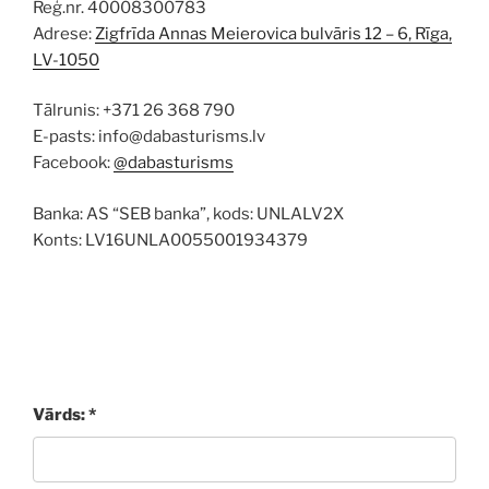
Reģ.nr. 40008300783
Adrese:
Zigfrīda Annas Meierovica bulvāris 12 – 6, Rīga,
LV-1050
Tālrunis: +371 26 368 790
E-pasts: info@dabasturisms.lv
Facebook:
@dabasturisms
Banka: AS “SEB banka”, kods: UNLALV2X
Konts: LV16UNLA0055001934379
Vārds: *