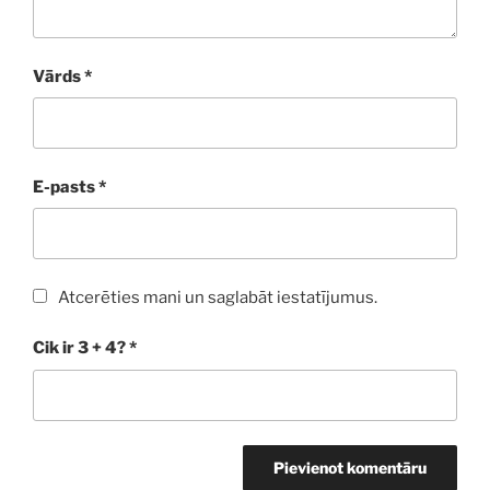
Vārds
*
E-pasts
*
Atcerēties mani un saglabāt iestatījumus.
Cik ir 3 + 4?
*