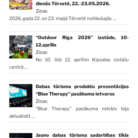
dienās Tērvetē, 22.-23.05.2026.
Ziņas
2026. gada 22. un 23. maijā Tērvetē notikušajās
…
“Outdoor Riga 2026” izstāde, 10-
12.aprīlis
Ziņas
No 10. līdz 12. aprīlim Ķīpsalas izstāžu
centrā
…
Dabas tūrisma produktu prezentācijas
“Blue Therapy” pasākuma ietvaros
Ziņas
“Blue Therapy” pasākuma mērķis bija
aktualizēt
…
Jauno dabas tūrisma sadarbības tīkla