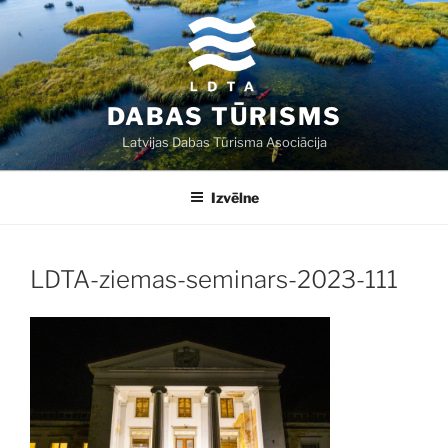
Doties
uz
saturu
DABAS TŪRISMS
Latvijas Dabas Tūrisma Asociācija
Izvēlne
LDTA-ziemas-seminars-2023-111