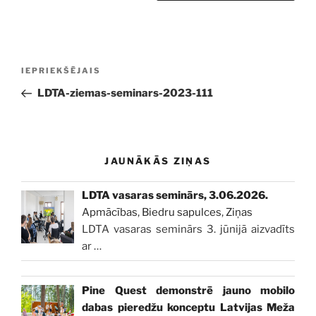
Ziņu
Iepriekšējā
IEPRIEKŠĒJAIS
izvēlne
ziņa:
LDTA-ziemas-seminars-2023-111
JAUNĀKĀS ZIŅAS
LDTA vasaras seminārs, 3.06.2026.
Apmācības
,
Biedru sapulces
,
Ziņas
LDTA vasaras seminārs 3. jūnijā aizvadīts
ar
…
Pine Quest demonstrē jauno mobilo
dabas pieredžu konceptu Latvijas Meža