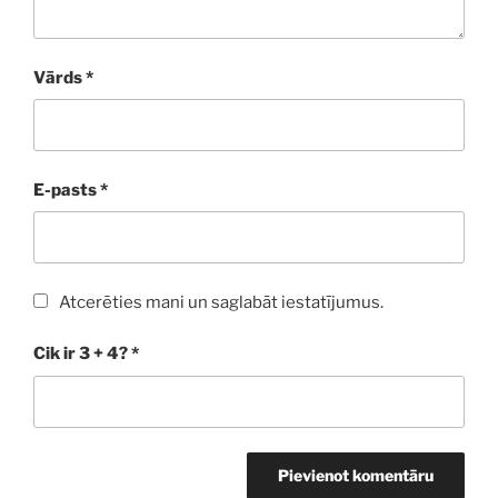
Vārds
*
E-pasts
*
Atcerēties mani un saglabāt iestatījumus.
Cik ir 3 + 4?
*