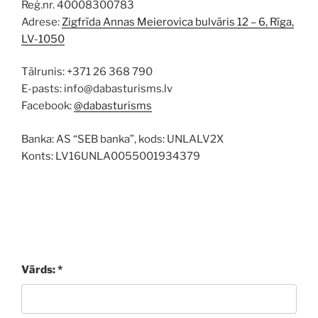
Reģ.nr. 40008300783
Adrese:
Zigfrīda Annas Meierovica bulvāris 12 – 6, Rīga,
LV-1050
Tālrunis: +371 26 368 790
E-pasts: info@dabasturisms.lv
Facebook:
@dabasturisms
Banka: AS “SEB banka”, kods: UNLALV2X
Konts: LV16UNLA0055001934379
Vārds: *