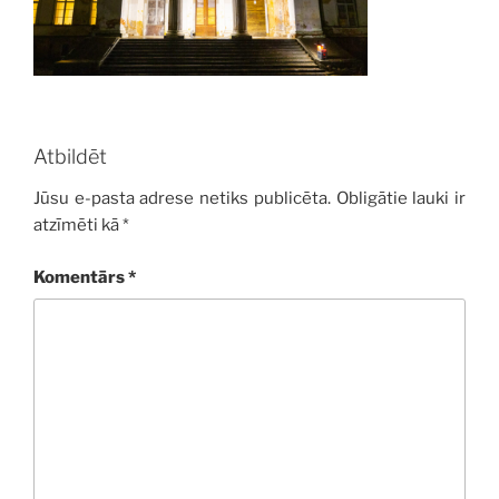
Atbildēt
Jūsu e-pasta adrese netiks publicēta.
Obligātie lauki ir
atzīmēti kā
*
Komentārs
*