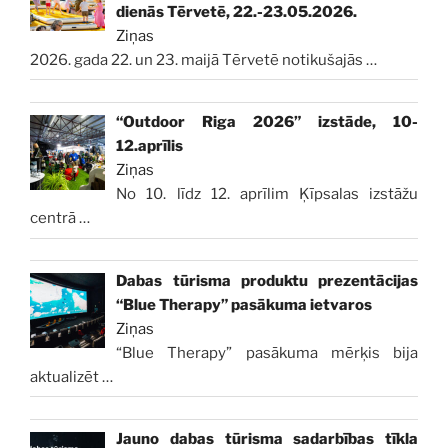
dienās Tērvetē, 22.-23.05.2026.
Ziņas
2026. gada 22. un 23. maijā Tērvetē notikušajās
…
“Outdoor Riga 2026” izstāde, 10-
12.aprīlis
Ziņas
No 10. līdz 12. aprīlim Ķīpsalas izstāžu
centrā
…
Dabas tūrisma produktu prezentācijas
“Blue Therapy” pasākuma ietvaros
Ziņas
“Blue Therapy” pasākuma mērķis bija
aktualizēt
…
Jauno dabas tūrisma sadarbības tīkla