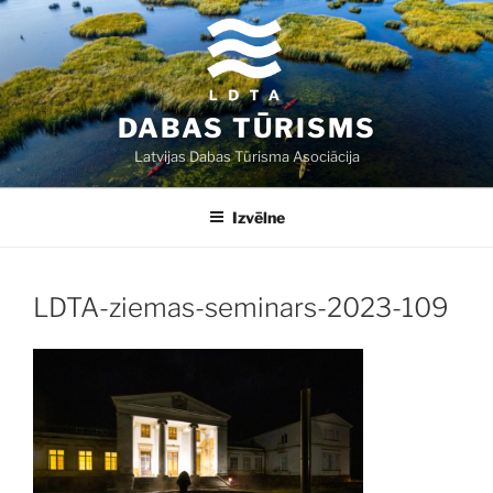
Doties
uz
saturu
DABAS TŪRISMS
Latvijas Dabas Tūrisma Asociācija
Izvēlne
LDTA-ziemas-seminars-2023-109