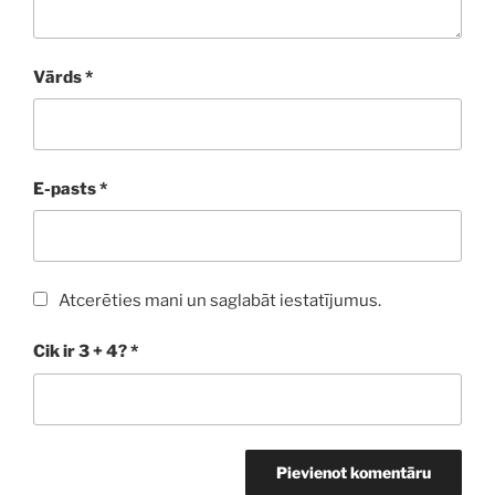
Vārds
*
E-pasts
*
Atcerēties mani un saglabāt iestatījumus.
Cik ir 3 + 4?
*