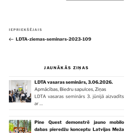
Ziņu
Iepriekšējā
IEPRIEKŠĒJAIS
izvēlne
ziņa:
LDTA-ziemas-seminars-2023-109
JAUNĀKĀS ZIŅAS
LDTA vasaras seminārs, 3.06.2026.
Apmācības
,
Biedru sapulces
,
Ziņas
LDTA vasaras seminārs 3. jūnijā aizvadīts
ar
…
Pine Quest demonstrē jauno mobilo
dabas pieredžu konceptu Latvijas Meža