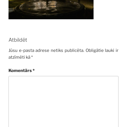
Atbildēt
Jūsu e-pasta adrese netiks publicēta.
Obligātie lauki ir
atzīmēti kā
*
Komentārs
*