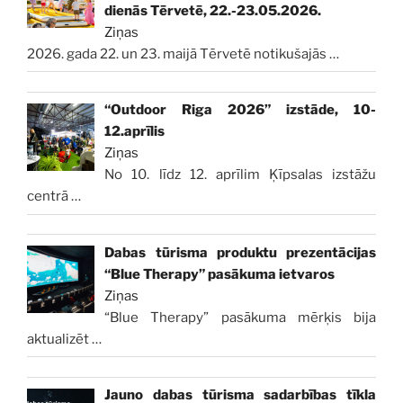
dienās Tērvetē, 22.-23.05.2026.
Ziņas
2026. gada 22. un 23. maijā Tērvetē notikušajās
…
“Outdoor Riga 2026” izstāde, 10-
12.aprīlis
Ziņas
No 10. līdz 12. aprīlim Ķīpsalas izstāžu
centrā
…
Dabas tūrisma produktu prezentācijas
“Blue Therapy” pasākuma ietvaros
Ziņas
“Blue Therapy” pasākuma mērķis bija
aktualizēt
…
Jauno dabas tūrisma sadarbības tīkla