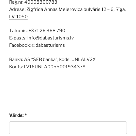
Reģ.nr. 40008300783
Adrese:
Zigfrīda Annas Meierovica bulvāris 12 – 6, Rīga,
LV-1050
Tālrunis: +371 26 368 790
E-pasts: info@dabasturisms.lv
Facebook:
@dabasturisms
Banka: AS “SEB banka”, kods: UNLALV2X
Konts: LV16UNLA0055001934379
Vārds: *