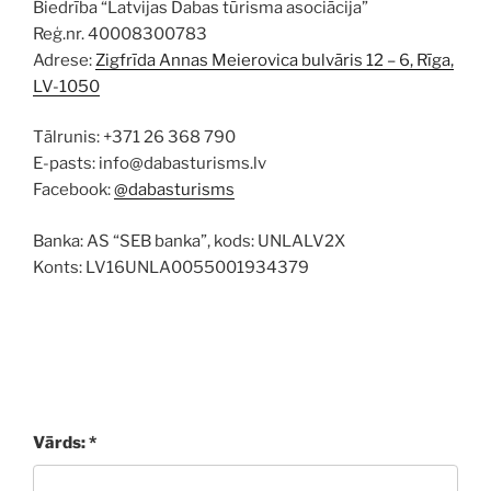
Biedrība “Latvijas Dabas tūrisma asociācija”
Reģ.nr. 40008300783
Adrese:
Zigfrīda Annas Meierovica bulvāris 12 – 6, Rīga,
LV-1050
Tālrunis: +371 26 368 790
E-pasts: info@dabasturisms.lv
Facebook:
@dabasturisms
Banka: AS “SEB banka”, kods: UNLALV2X
Konts: LV16UNLA0055001934379
Vārds: *