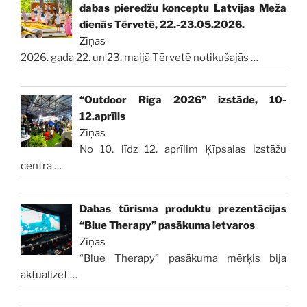
dabas pieredžu konceptu Latvijas Meža
dienās Tērvetē, 22.-23.05.2026.
Ziņas
2026. gada 22. un 23. maijā Tērvetē notikušajās
…
“Outdoor Riga 2026” izstāde, 10-
12.aprīlis
Ziņas
No 10. līdz 12. aprīlim Ķīpsalas izstāžu
centrā
…
Dabas tūrisma produktu prezentācijas
“Blue Therapy” pasākuma ietvaros
Ziņas
“Blue Therapy” pasākuma mērķis bija
aktualizēt
…