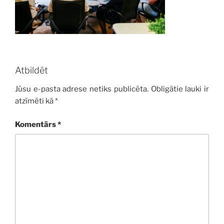
Atbildēt
Jūsu e-pasta adrese netiks publicēta.
Obligātie lauki ir
atzīmēti kā
*
Komentārs
*