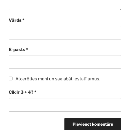
Vārds
*
E-pasts
*
Atcerēties mani un saglabāt iestatījumus.
Cik ir 3 + 4?
*