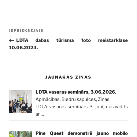
Ziņu
Iepriekšējā
IEPRIEKŠĒJAIS
izvēlne
ziņa:
LDTA dabas tūrisma foto meistarklase
10.06.2024.
JAUNĀKĀS ZIŅAS
LDTA vasaras seminārs, 3.06.2026.
Apmācības
,
Biedru sapulces
,
Ziņas
LDTA vasaras seminārs 3. jūnijā aizvadīts
ar
…
Pine Quest demonstrē jauno mobilo