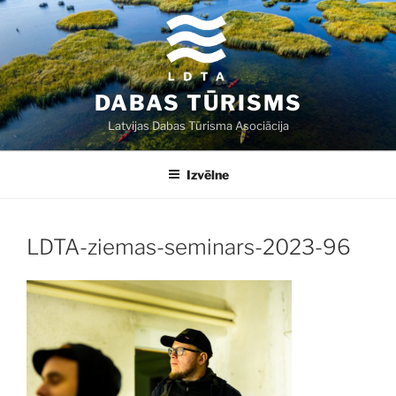
Doties
uz
saturu
DABAS TŪRISMS
Latvijas Dabas Tūrisma Asociācija
Izvēlne
LDTA-ziemas-seminars-2023-96