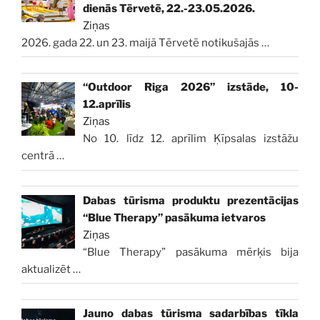
dienās Tērvetē, 22.-23.05.2026.
Ziņas
2026. gada 22. un 23. maijā Tērvetē notikušajās
…
“Outdoor Riga 2026” izstāde, 10-
12.aprīlis
Ziņas
No 10. līdz 12. aprīlim Ķīpsalas izstāžu
centrā
…
Dabas tūrisma produktu prezentācijas
“Blue Therapy” pasākuma ietvaros
Ziņas
“Blue Therapy” pasākuma mērķis bija
aktualizēt
…
Jauno dabas tūrisma sadarbības tīkla