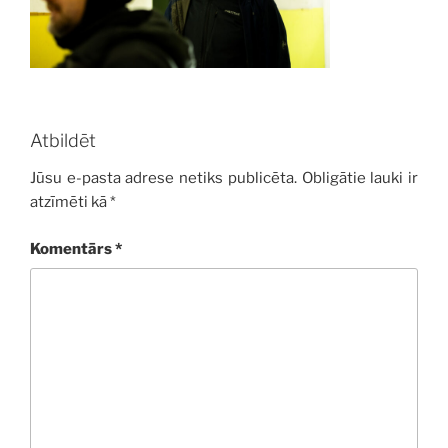
Atbildēt
Jūsu e-pasta adrese netiks publicēta.
Obligātie lauki ir
atzīmēti kā
*
Komentārs
*