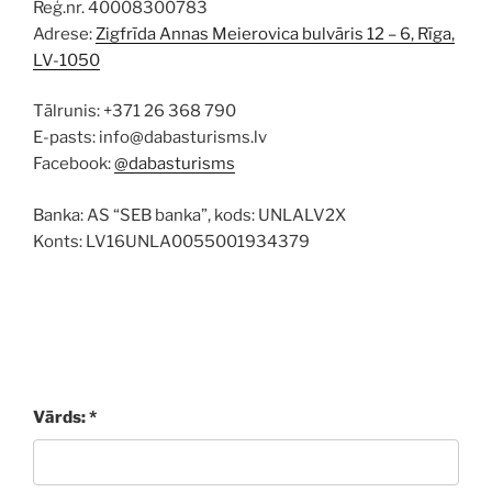
Reģ.nr. 40008300783
Adrese:
Zigfrīda Annas Meierovica bulvāris 12 – 6, Rīga,
LV-1050
Tālrunis: +371 26 368 790
E-pasts: info@dabasturisms.lv
Facebook:
@dabasturisms
Banka: AS “SEB banka”, kods: UNLALV2X
Konts: LV16UNLA0055001934379
Vārds: *