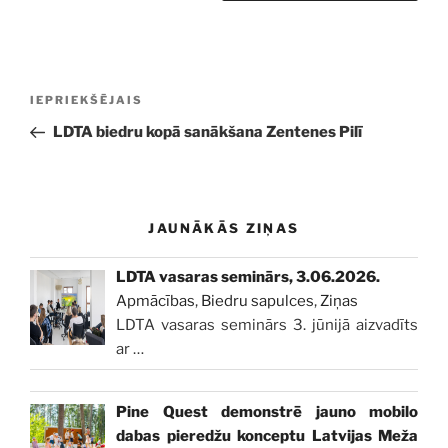
Ziņu
Iepriekšējā
IEPRIEKŠĒJAIS
izvēlne
ziņa:
LDTA biedru kopā sanākšana Zentenes Pilī
JAUNĀKĀS ZIŅAS
LDTA vasaras seminārs, 3.06.2026.
Apmācības
,
Biedru sapulces
,
Ziņas
LDTA vasaras seminārs 3. jūnijā aizvadīts
ar
…
Pine Quest demonstrē jauno mobilo
dabas pieredžu konceptu Latvijas Meža