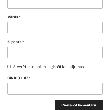
Vārds
*
E-pasts
*
Atcerēties mani un saglabāt iestatījumus.
Cik ir 3 + 4?
*