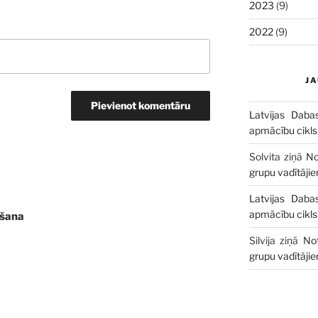
2023
(9)
2022
(9)
J
Latvijas Daba
apmācību cikls
Solvita
ziņā
No
grupu vadītāji
Latvijas Daba
apmācību cikls
šana
Silvija
ziņā
No
grupu vadītāji