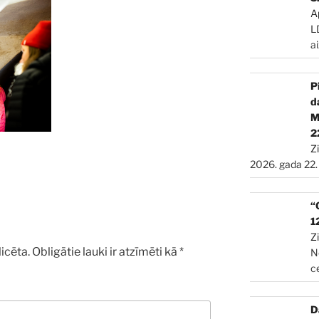
A
L
a
P
d
2
Z
2026. gada 22.
“
1
Z
icēta.
Obligātie lauki ir atzīmēti kā
*
N
c
D