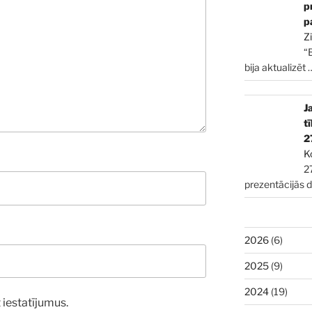
p
p
Z
“
bija aktualizēt
J
t
2
K
2
prezentācijās 
2026
(6)
2025
(9)
2024
(19)
 iestatījumus.