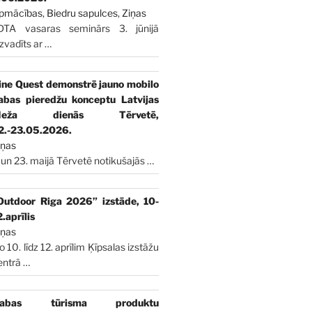
pmācības
,
Biedru sapulces
,
Ziņas
DTA vasaras seminārs 3. jūnijā
izvadīts ar
…
ine Quest demonstrē jauno mobilo
abas pieredžu konceptu Latvijas
Meža dienās Tērvetē,
2.-23.05.2026.
iņas
 un 23. maijā Tērvetē notikušajās
…
Outdoor Riga 2026” izstāde, 10-
2.aprīlis
iņas
o 10. līdz 12. aprīlim Ķīpsalas izstāžu
entrā
…
abas tūrisma produktu