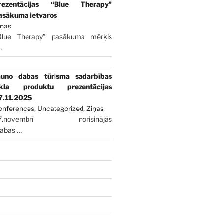
rezentācijas “Blue Therapy”
asākuma ietvaros
iņas
Blue Therapy” pasākuma mērķis
…
auno dabas tūrisma sadarbības
īkla produktu prezentācijas
7.11.2025
onferences
,
Uncategorized
,
Ziņas
7.novembrī norisinājās
dabas
…