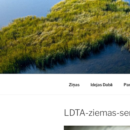
Doties
uz
saturu
Ziņas
Idejas Dabā
Pa
LDTA-ziemas-se