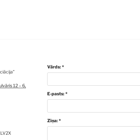
Vārds: *
ciācija”
lvāris 12 – 6,
E-pasts: *
Ziņa: *
ALV2X