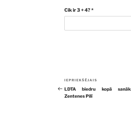
Cik ir 3 + 4?
*
Ziņu
Iepriekšējā
IEPRIEKŠĒJAIS
izvēlne
ziņa:
LDTA biedru kopā sanāk
Zentenes Pilī