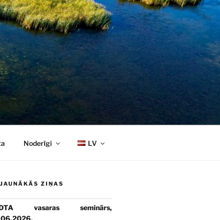
ta
Noderīgi
LV
JAUNĀKĀS ZIŅAS
DTA vasaras seminārs,
.06.2026.