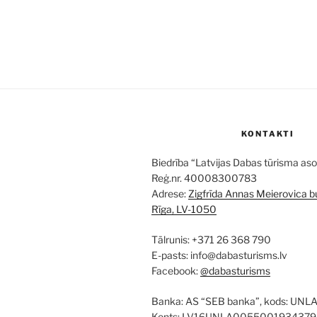
KONTAKTI
Biedrība “Latvijas Dabas tūrisma aso
Reģ.nr. 40008300783
Adrese:
Zigfrīda Annas Meierovica bu
Rīga, LV-1050
Tālrunis: +371 26 368 790
E-pasts: info@dabasturisms.lv
Facebook:
@dabasturisms
Banka: AS “SEB banka”, kods: UNL
Konts: LV16UNLA0055001934379