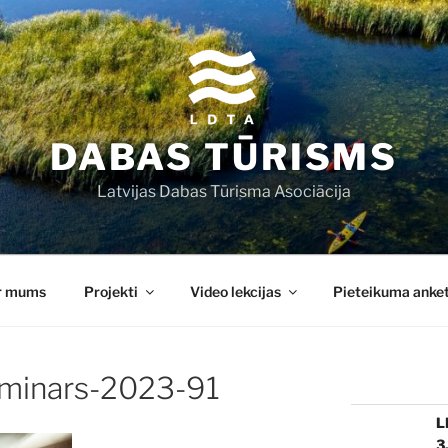
DABAS TŪRISMS
Latvijas Dabas Tūrisma Asociācija
r mums
Projekti
Video lekcijas
Pieteikuma anke
minars-2023-91
L
3