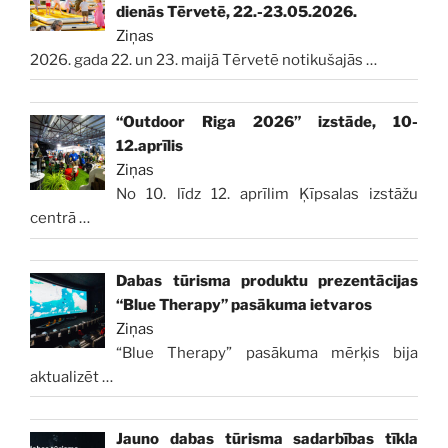
dienās Tērvetē, 22.-23.05.2026.
Ziņas
2026. gada 22. un 23. maijā Tērvetē notikušajās
…
“Outdoor Riga 2026” izstāde, 10-
12.aprīlis
Ziņas
No 10. līdz 12. aprīlim Ķīpsalas izstāžu
centrā
…
Dabas tūrisma produktu prezentācijas
“Blue Therapy” pasākuma ietvaros
Ziņas
“Blue Therapy” pasākuma mērķis bija
aktualizēt
…
Jauno dabas tūrisma sadarbības tīkla