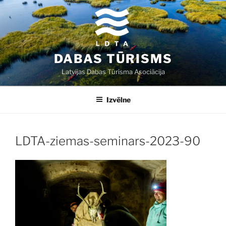
Doties
uz
saturu
DABAS TŪRISMS
Latvijas Dabas Tūrisma Asociācija
Izvēlne
LDTA-ziemas-seminars-2023-90