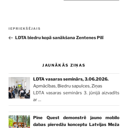
Ziņu
Iepriekšējā
IEPRIEKŠĒJAIS
izvēlne
ziņa:
LDTA biedru kopā sanākšana Zentenes Pilī
JAUNĀKĀS ZIŅAS
LDTA vasaras seminārs, 3.06.2026.
Apmācības
,
Biedru sapulces
,
Ziņas
LDTA vasaras seminārs 3. jūnijā aizvadīts
ar
…
Pine Quest demonstrē jauno mobilo
dabas pieredžu konceptu Latvijas Meža