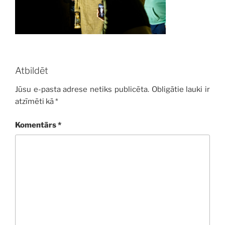
Atbildēt
Jūsu e-pasta adrese netiks publicēta.
Obligātie lauki ir
atzīmēti kā
*
Komentārs
*