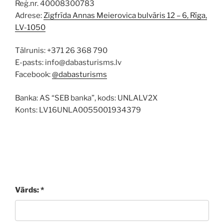
Reģ.nr. 40008300783
Adrese:
Zigfrīda Annas Meierovica bulvāris 12 – 6, Rīga,
LV-1050
Tālrunis: +371 26 368 790
E-pasts: info@dabasturisms.lv
Facebook:
@dabasturisms
Banka: AS “SEB banka”, kods: UNLALV2X
Konts: LV16UNLA0055001934379
Vārds: *