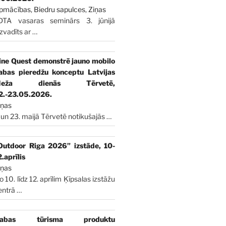
pmācības
,
Biedru sapulces
,
Ziņas
DTA vasaras seminārs 3. jūnijā
izvadīts ar
…
ine Quest demonstrē jauno mobilo
abas pieredžu konceptu Latvijas
Meža dienās Tērvetē,
2.-23.05.2026.
iņas
 un 23. maijā Tērvetē notikušajās
…
Outdoor Riga 2026” izstāde, 10-
2.aprīlis
iņas
o 10. līdz 12. aprīlim Ķīpsalas izstāžu
entrā
…
abas tūrisma produktu