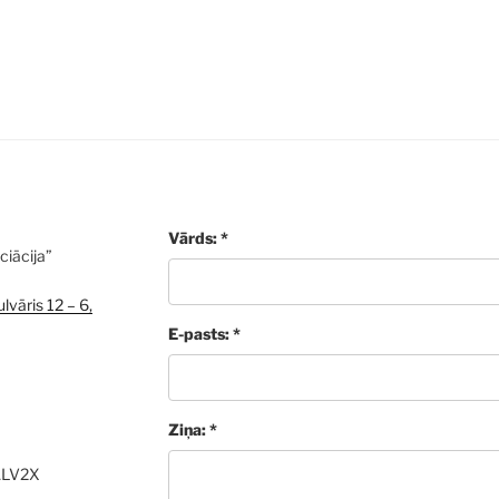
Vārds: *
ciācija”
lvāris 12 – 6,
E-pasts: *
Ziņa: *
ALV2X