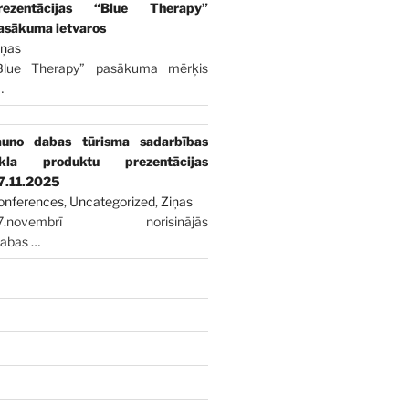
rezentācijas “Blue Therapy”
asākuma ietvaros
iņas
Blue Therapy” pasākuma mērķis
…
auno dabas tūrisma sadarbības
īkla produktu prezentācijas
7.11.2025
onferences
,
Uncategorized
,
Ziņas
7.novembrī norisinājās
dabas
…