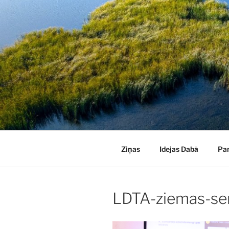
Doties
uz
saturu
Ziņas
Idejas Dabā
Pa
LDTA-ziemas-se