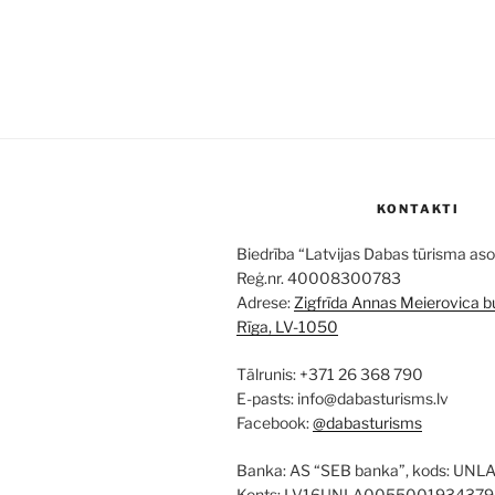
KONTAKTI
Biedrība “Latvijas Dabas tūrisma aso
Reģ.nr. 40008300783
Adrese:
Zigfrīda Annas Meierovica bu
Rīga, LV-1050
Tālrunis: +371 26 368 790
E-pasts: info@dabasturisms.lv
Facebook:
@dabasturisms
Banka: AS “SEB banka”, kods: UNL
Konts: LV16UNLA0055001934379