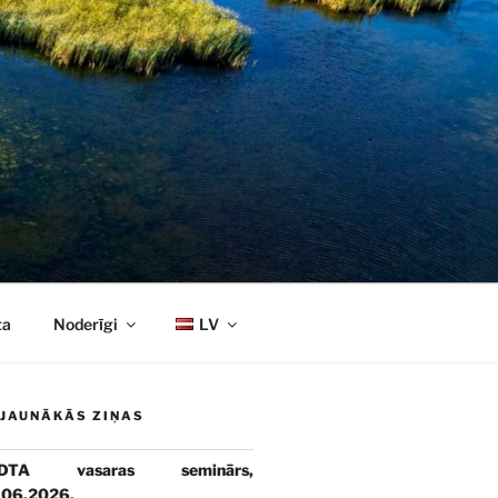
ta
Noderīgi
LV
JAUNĀKĀS ZIŅAS
DTA vasaras seminārs,
.06.2026.