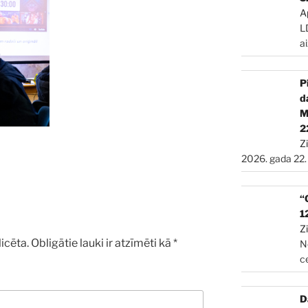
A
L
a
P
d
2
Z
2026. gada 22.
“
1
Z
icēta.
Obligātie lauki ir atzīmēti kā
*
N
c
D