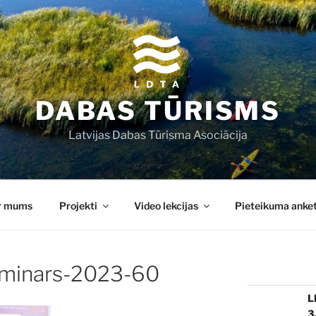
DABAS TŪRISMS
Latvijas Dabas Tūrisma Asociācija
r mums
Projekti
Video lekcijas
Pieteikuma anke
minars-2023-60
L
3