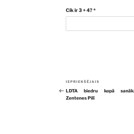
Cik ir 3 + 4?
*
Ziņu
Iepriekšējā
IEPRIEKŠĒJAIS
izvēlne
ziņa:
LDTA biedru kopā sanāk
Zentenes Pilī