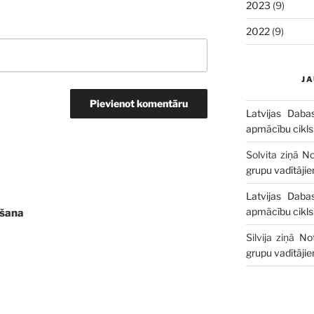
2023
(9)
2022
(9)
J
Latvijas Daba
apmācību cikls
Solvita
ziņā
No
grupu vadītāji
Latvijas Daba
apmācību cikls
šana
Silvija
ziņā
No
grupu vadītāji