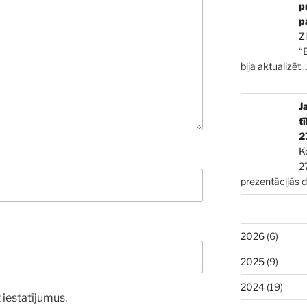
p
p
Z
“
bija aktualizēt
J
t
2
K
2
prezentācijās 
2026
(6)
2025
(9)
2024
(19)
 iestatījumus.