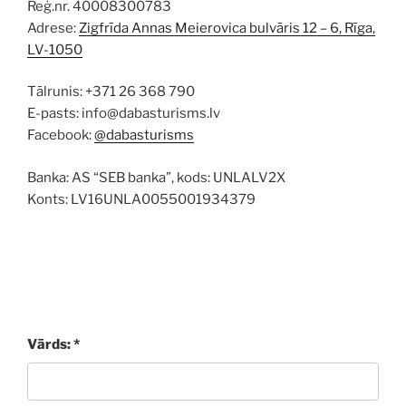
Reģ.nr. 40008300783
Adrese:
Zigfrīda Annas Meierovica bulvāris 12 – 6, Rīga,
LV-1050
Tālrunis: +371 26 368 790
E-pasts: info@dabasturisms.lv
Facebook:
@dabasturisms
Banka: AS “SEB banka”, kods: UNLALV2X
Konts: LV16UNLA0055001934379
Vārds: *