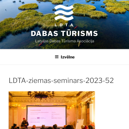
Doties
uz
saturu
DABAS TŪRISMS
Latvijas Dabas Tūrisma Asociācija
Izvēlne
LDTA-ziemas-seminars-2023-52