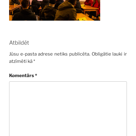
Atbildēt
Jūsu e-pasta adrese netiks publicēta.
Obligātie lauki ir
atzīmēti kā
*
Komentārs
*