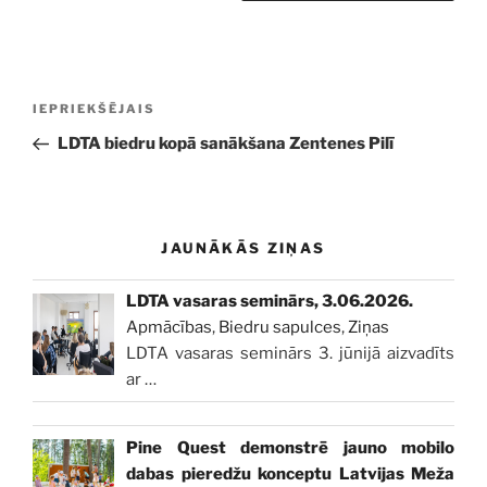
Ziņu
Iepriekšējā
IEPRIEKŠĒJAIS
izvēlne
ziņa:
LDTA biedru kopā sanākšana Zentenes Pilī
JAUNĀKĀS ZIŅAS
LDTA vasaras seminārs, 3.06.2026.
Apmācības
,
Biedru sapulces
,
Ziņas
LDTA vasaras seminārs 3. jūnijā aizvadīts
ar
…
Pine Quest demonstrē jauno mobilo
dabas pieredžu konceptu Latvijas Meža