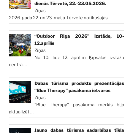
dienās Tērvetē, 22.-23.05.2026.
Ziņas
2026. gada 22. un 23. maijā Tērvetē notikušajās
…
“Outdoor Riga 2026” izstāde, 10-
12.aprīlis
Ziņas
No 10. līdz 12. aprīlim Ķīpsalas izstāžu
centrā
…
Dabas tūrisma produktu prezentācijas
“Blue Therapy” pasākuma ietvaros
Ziņas
“Blue Therapy” pasākuma mērķis bija
aktualizēt
…
Jauno dabas tūrisma sadarbības tīkla