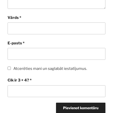
Vārds
*
E-pasts
*
Atcerēties mani un saglabāt iestatījumus.
Cik ir 3 + 4?
*