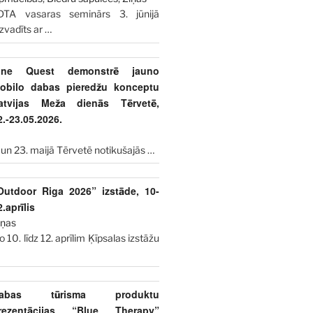
DTA vasaras seminārs 3. jūnijā
izvadīts ar
…
ine Quest demonstrē jauno
obilo dabas pieredžu konceptu
atvijas Meža dienās Tērvetē,
2.-23.05.2026.
 un 23. maijā Tērvetē notikušajās
…
Outdoor Riga 2026” izstāde, 10-
2.aprīlis
iņas
o 10. līdz 12. aprīlim Ķīpsalas izstāžu
abas tūrisma produktu
rezentācijas “Blue Therapy”