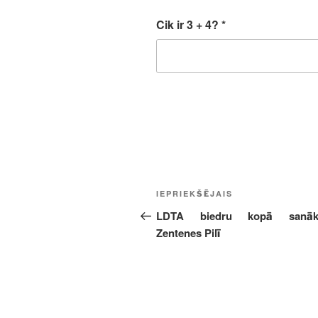
Cik ir 3 + 4?
*
Ziņu
Iepriekšējā
IEPRIEKŠĒJAIS
izvēlne
ziņa:
LDTA biedru kopā sanāk
Zentenes Pilī