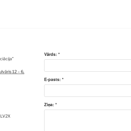
Vārds: *
ciācija”
lvāris 12 – 6,
E-pasts: *
Ziņa: *
ALV2X