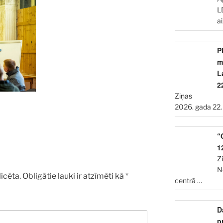
L
a
P
m
L
2
Ziņas
2026. gada 22.
“
1
Z
N
icēta.
Obligātie lauki ir atzīmēti kā
*
centrā
…
D
p