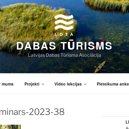
DABAS TŪRISMS
Latvijas Dabas Tūrisma Asociācija
r mums
Projekti
Video lekcijas
Pieteikuma anke
minars-2023-38
L
A