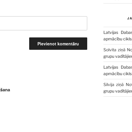
J
Latvijas Daba
apmācību cikls
Solvita
ziņā
No
grupu vadītāji
Latvijas Daba
apmācību cikls
Silvija
ziņā
No
šana
grupu vadītāji