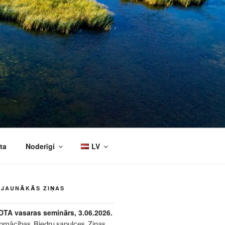
ta
Noderīgi
LV
JAUNĀKĀS ZIŅAS
DTA vasaras seminārs, 3.06.2026.
pmācības
,
Biedru sapulces
,
Ziņas