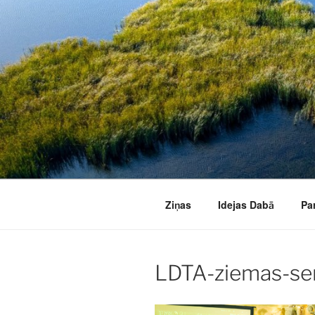
Doties
uz
saturu
Ziņas
Idejas Dabā
Pa
LDTA-ziemas-se