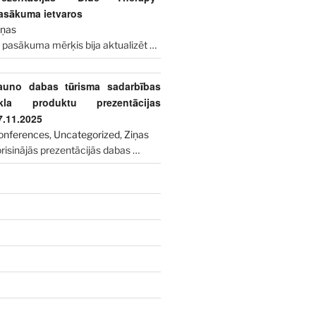
asākuma ietvaros
iņas
 pasākuma mērķis bija aktualizēt
…
auno dabas tūrisma sadarbības
īkla produktu prezentācijas
7.11.2025
onferences
,
Uncategorized
,
Ziņas
risinājās prezentācijās dabas
…