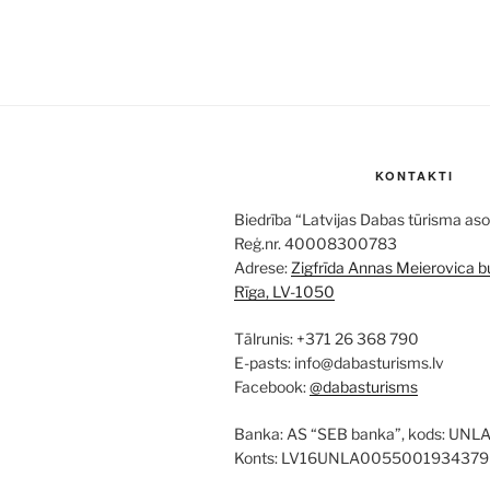
KONTAKTI
Biedrība “Latvijas Dabas tūrisma aso
Reģ.nr. 40008300783
Adrese:
Zigfrīda Annas Meierovica bu
Rīga, LV-1050
Tālrunis: +371 26 368 790
E-pasts: info@dabasturisms.lv
Facebook:
@dabasturisms
Banka: AS “SEB banka”, kods: UNL
Konts: LV16UNLA0055001934379