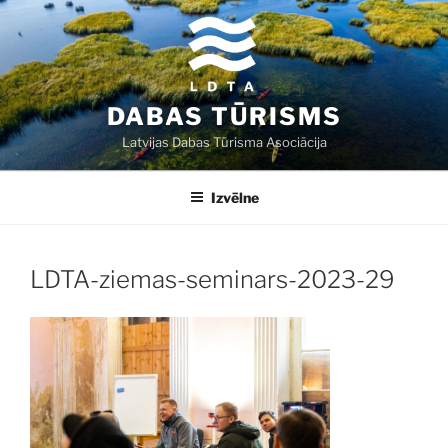
Doties
uz
saturu
DABAS TŪRISMS
Latvijas Dabas Tūrisma Asociācija
Izvēlne
LDTA-ziemas-seminars-2023-29