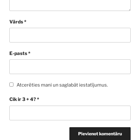
Vārds
*
E-pasts
*
Atcerēties mani un saglabāt iestatījumus.
Cik ir 3 + 4?
*