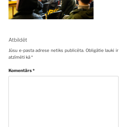
Atbildēt
Jūsu e-pasta adrese netiks publicēta.
Obligātie lauki ir
atzīmēti kā
*
Komentārs
*