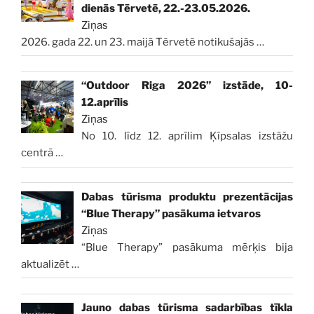
dienās Tērvetē, 22.-23.05.2026.
Ziņas
2026. gada 22. un 23. maijā Tērvetē notikušajās
…
“Outdoor Riga 2026” izstāde, 10-
12.aprīlis
Ziņas
No 10. līdz 12. aprīlim Ķīpsalas izstāžu
centrā
…
Dabas tūrisma produktu prezentācijas
“Blue Therapy” pasākuma ietvaros
Ziņas
“Blue Therapy” pasākuma mērķis bija
aktualizēt
…
Jauno dabas tūrisma sadarbības tīkla