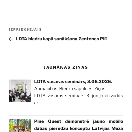
Ziņu
Iepriekšējā
IEPRIEKŠĒJAIS
izvēlne
ziņa:
LDTA biedru kopā sanākšana Zentenes Pilī
JAUNĀKĀS ZIŅAS
LDTA vasaras seminārs, 3.06.2026.
Apmācības
,
Biedru sapulces
,
Ziņas
LDTA vasaras seminārs 3. jūnijā aizvadīts
ar
…
Pine Quest demonstrē jauno mobilo
dabas pieredžu konceptu Latvijas Meža