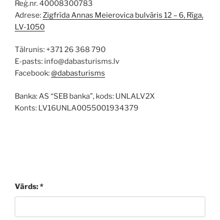
Reģ.nr. 40008300783
Adrese:
Zigfrīda Annas Meierovica bulvāris 12 – 6, Rīga,
LV-1050
Tālrunis: +371 26 368 790
E-pasts: info@dabasturisms.lv
Facebook:
@dabasturisms
Banka: AS “SEB banka”, kods: UNLALV2X
Konts: LV16UNLA0055001934379
Vārds: *