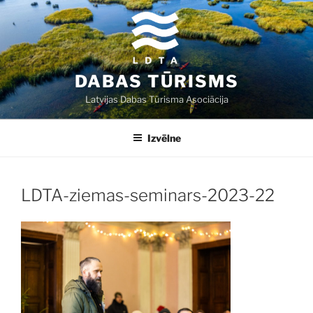
Doties
uz
saturu
DABAS TŪRISMS
Latvijas Dabas Tūrisma Asociācija
Izvēlne
LDTA-ziemas-seminars-2023-22