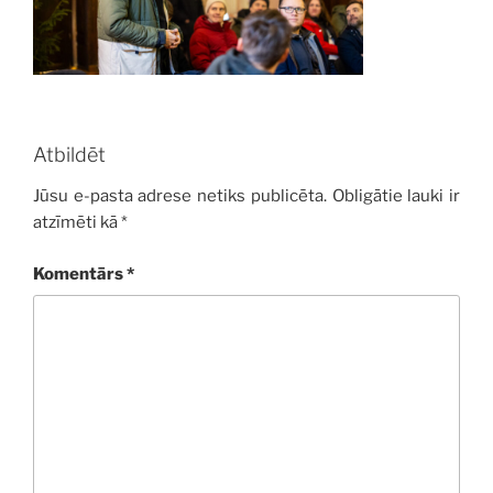
Atbildēt
Jūsu e-pasta adrese netiks publicēta.
Obligātie lauki ir
atzīmēti kā
*
Komentārs
*