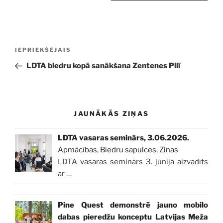
Ziņu
Iepriekšējā
IEPRIEKŠĒJAIS
izvēlne
ziņa:
LDTA biedru kopā sanākšana Zentenes Pilī
JAUNĀKĀS ZIŅAS
LDTA vasaras seminārs, 3.06.2026.
Apmācības
,
Biedru sapulces
,
Ziņas
LDTA vasaras seminārs 3. jūnijā aizvadīts
ar
…
Pine Quest demonstrē jauno mobilo
dabas pieredžu konceptu Latvijas Meža