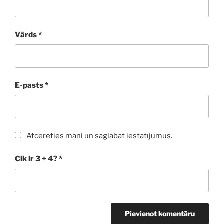
Vārds
*
E-pasts
*
Atcerēties mani un saglabāt iestatījumus.
Cik ir 3 + 4?
*