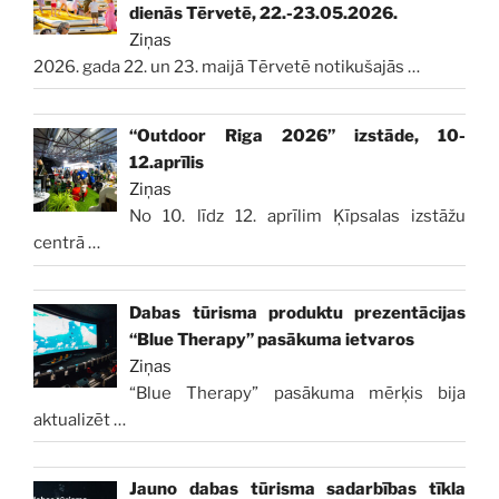
dienās Tērvetē, 22.-23.05.2026.
Ziņas
2026. gada 22. un 23. maijā Tērvetē notikušajās
…
“Outdoor Riga 2026” izstāde, 10-
12.aprīlis
Ziņas
No 10. līdz 12. aprīlim Ķīpsalas izstāžu
centrā
…
Dabas tūrisma produktu prezentācijas
“Blue Therapy” pasākuma ietvaros
Ziņas
“Blue Therapy” pasākuma mērķis bija
aktualizēt
…
Jauno dabas tūrisma sadarbības tīkla