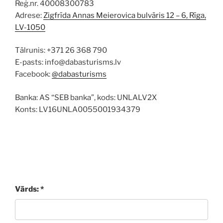
Reģ.nr. 40008300783
Adrese:
Zigfrīda Annas Meierovica bulvāris 12 – 6, Rīga,
LV-1050
Tālrunis: +371 26 368 790
E-pasts: info@dabasturisms.lv
Facebook:
@dabasturisms
Banka: AS “SEB banka”, kods: UNLALV2X
Konts: LV16UNLA0055001934379
Vārds: *