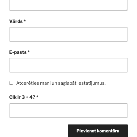
Vārds
*
E-pasts
*
Atcerēties mani un saglabāt iestatījumus.
Cik ir 3 + 4?
*