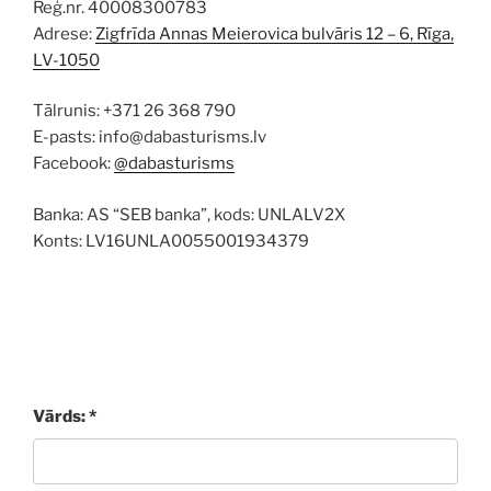
Reģ.nr. 40008300783
Adrese:
Zigfrīda Annas Meierovica bulvāris 12 – 6, Rīga,
LV-1050
Tālrunis: +371 26 368 790
E-pasts: info@dabasturisms.lv
Facebook:
@dabasturisms
Banka: AS “SEB banka”, kods: UNLALV2X
Konts: LV16UNLA0055001934379
Vārds: *