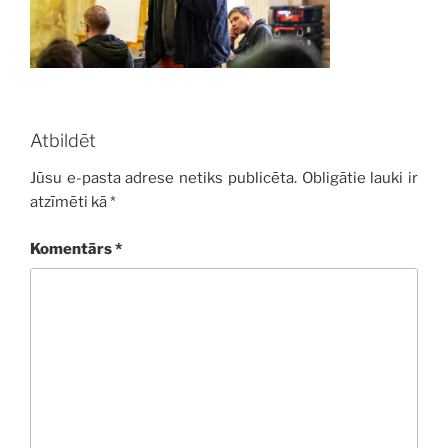
Atbildēt
Jūsu e-pasta adrese netiks publicēta.
Obligātie lauki ir
atzīmēti kā
*
Komentārs
*