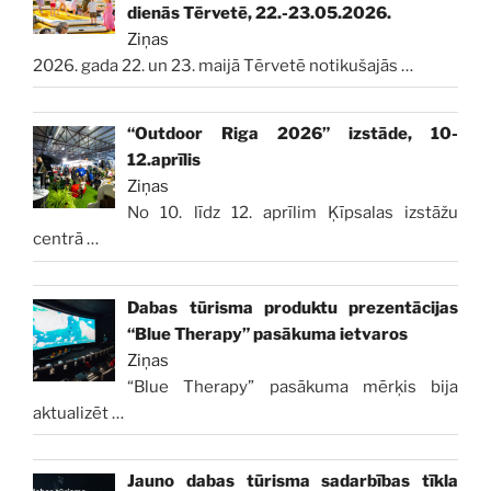
dienās Tērvetē, 22.-23.05.2026.
Ziņas
2026. gada 22. un 23. maijā Tērvetē notikušajās
…
“Outdoor Riga 2026” izstāde, 10-
12.aprīlis
Ziņas
No 10. līdz 12. aprīlim Ķīpsalas izstāžu
centrā
…
Dabas tūrisma produktu prezentācijas
“Blue Therapy” pasākuma ietvaros
Ziņas
“Blue Therapy” pasākuma mērķis bija
aktualizēt
…
Jauno dabas tūrisma sadarbības tīkla