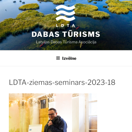
Doties
uz
saturu
DABAS TŪRISMS
Latvijas Dabas Tūrisma Asociācija
Izvēlne
LDTA-ziemas-seminars-2023-18