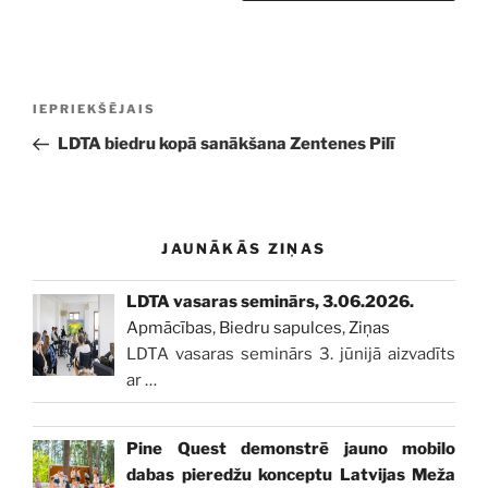
Ziņu
Iepriekšējā
IEPRIEKŠĒJAIS
izvēlne
ziņa:
LDTA biedru kopā sanākšana Zentenes Pilī
JAUNĀKĀS ZIŅAS
LDTA vasaras seminārs, 3.06.2026.
Apmācības
,
Biedru sapulces
,
Ziņas
LDTA vasaras seminārs 3. jūnijā aizvadīts
ar
…
Pine Quest demonstrē jauno mobilo
dabas pieredžu konceptu Latvijas Meža